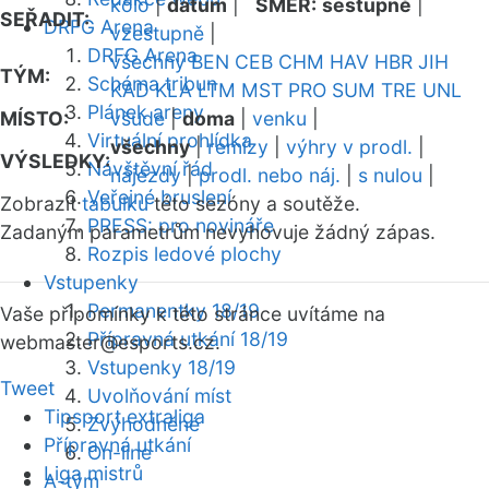
kolo
|
datum
|
SMĚR:
sestupně
|
SEŘADIT:
DRFG Arena
vzestupně
|
DRFG Arena
všechny
BEN
CEB
CHM
HAV
HBR
JIH
TÝM:
Schéma tribun
KAD
KLA
LTM
MST
PRO
SUM
TRE
UNL
Plánek areny
MÍSTO:
všude
|
doma
|
venku
|
Virtuální prohlídka
všechny
|
remízy
|
výhry v prodl.
|
VÝSLEDKY:
Návštěvní řád
nájezdy
|
prodl. nebo náj.
|
s nulou
|
Veřejné bruslení
Zobrazit
tabulku
této sezóny a soutěže.
PRESS: pro novináře
Zadaným parametrům nevyhovuje žádný zápas.
Rozpis ledové plochy
Vstupenky
Permanentky 18/19
Vaše připomínky k této stránce uvítáme na
Přípravná utkání 18/19
webmaster
@esports.cz.
Vstupenky 18/19
Tweet
Uvolňování míst
Tipsport extraliga
Zvýhodněné
Přípravná utkání
On-line
Liga mistrů
A-tým