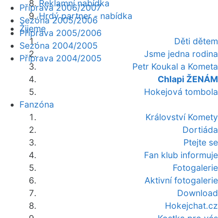
Reklamní nabídka
Příprava 2006/2007
Hrdý partner - nabídka
Sezóna 2005/2006
Žijeme
Příprava 2005/2006
Děti dětem
Sezóna 2004/2005
Jsme jedna rodina
Příprava 2004/2005
Petr Koukal a Kometa
Chlapi ŽENÁM
Hokejová tombola
Fanzóna
Království Komety
Dortiáda
Ptejte se
Fan klub informuje
Fotogalerie
Aktivní fotogalerie
Download
Hokejchat.cz