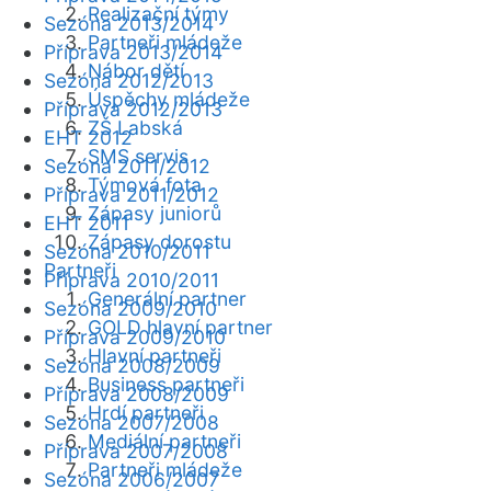
Realizační týmy
Sezóna 2013/2014
Partneři mládeže
Příprava 2013/2014
Nábor dětí
Sezóna 2012/2013
Úspěchy mládeže
Příprava 2012/2013
ZŠ Labská
EHT 2012
SMS servis
Sezóna 2011/2012
Týmová fota
Příprava 2011/2012
Zápasy juniorů
EHT 2011
Zápasy dorostu
Sezóna 2010/2011
Partneři
Příprava 2010/2011
Generální partner
Sezóna 2009/2010
GOLD hlavní partner
Příprava 2009/2010
Hlavní partneři
Sezóna 2008/2009
Business partneři
Příprava 2008/2009
Hrdí partneři
Sezóna 2007/2008
Mediální partneři
Příprava 2007/2008
Partneři mládeže
Sezóna 2006/2007