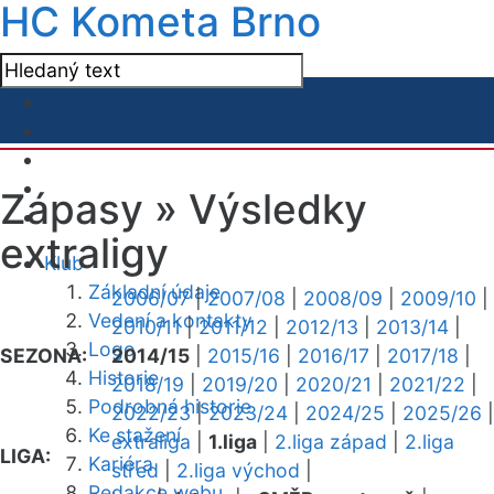
HC Kometa Brno
Zápasy »
Výsledky
extraligy
Klub
Základní údaje
2006/07
|
2007/08
|
2008/09
|
2009/10
|
Vedení a kontakty
2010/11
|
2011/12
|
2012/13
|
2013/14
|
Logo
SEZONA:
2014/15
|
2015/16
|
2016/17
|
2017/18
|
Historie
2018/19
|
2019/20
|
2020/21
|
2021/22
|
Podrobná historie
2022/23
|
2023/24
|
2024/25
|
2025/26
|
Ke stažení
extraliga
|
1.liga
|
2.liga západ
|
2.liga
LIGA:
Kariéra
střed
|
2.liga východ
|
Redakce webu