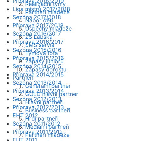
Příprava 2018/2019
Realizační týmy
Liga mistrů 2017/2018
Partneři mládeže
Sezóna 2017/2018
Nábor dětí
Příprava 2017/2018
Úspěchy mládeže
Sezóna 2016/2017
ZŠ Labská
Příprava 2016/2017
SMS servis
Sezóna 2015/2016
Týmová fota
Příprava 2015/2016
Zápasy juniorů
Sezóna 2014/2015
Zápasy dorostu
Příprava 2014/2015
Partneři
Sezóna 2013/2014
Generální partner
Příprava 2013/2014
GOLD hlavní partner
Sezóna 2012/2013
Hlavní partneři
Příprava 2012/2013
Business partneři
EHT 2012
Hrdí partneři
Sezóna 2011/2012
Mediální partneři
Příprava 2011/2012
Partneři mládeže
EHT 2011