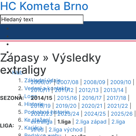
HC Kometa Brno
Zápasy »
Výsledky
extraligy
Klub
Základní údaje
2006/07
|
2007/08
|
2008/09
|
2009/10
|
Vedení a kontakty
2010/11
|
2011/12
|
2012/13
|
2013/14
|
Logo
SEZONA:
2014/15
|
2015/16
|
2016/17
|
2017/18
|
Historie
2018/19
|
2019/20
|
2020/21
|
2021/22
|
Podrobná historie
2022/23
|
2023/24
|
2024/25
|
2025/26
|
Ke stažení
extraliga
|
1.liga
|
2.liga západ
|
2.liga
LIGA:
Kariéra
střed
|
2.liga východ
|
Redakce webu