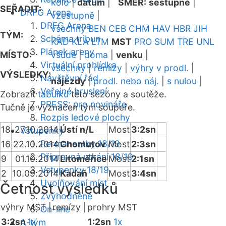
kolo
|
datum
|
SMĚR:
sestupně
|
SEŘADIT:
DRFG Arena
vzestupně
|
DRFG Arena
všechny
BEN
CEB
CHM
HAV
HBR
JIH
TÝM:
Schéma tribun
KAD
KLA
LTM
MST
PRO
SUM
TRE
UNL
Plánek areny
MÍSTO:
všude
|
doma
|
venku
|
Virtuální prohlídka
všechny
|
remízy
|
výhry v prodl.
|
VÝSLEDKY:
Návštěvní řád
nájezdy
|
prodl. nebo náj.
|
s nulou
|
Veřejné bruslení
Zobrazit
tabulku
této sezóny a soutěže.
PRESS: pro novináře
Tučně je vyznačen tým soupeře.
Rozpis ledové plochy
18
27.10.2014
Ústí n/L
Most
3:2sn
Vstupenky
Permanentky 18/19
16
22.10.2014
Chomutov
Most
2:3sn
Přípravná utkání 18/19
9
01.10.2014
Litoměřice
Most
2:1sn
Vstupenky 18/19
2
10.09.2014
Kadaň
Most
3:4sn
Uvolňování míst
Četnost výsledků
Zvýhodněné
výhry MST |
remízy |
prohry MST
On-line
3:2sn
1x
1:2sn
1x
A-tým