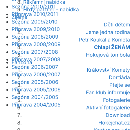
Reklamní nabídka
Sezóna 2010/2011
Hrdý partner - nabídka
Příprava 2010/2011
Žijeme
Sezóna 2009/2010
Děti dětem
Příprava 2009/2010
Jsme jedna rodina
Sezóna 2008/2009
Petr Koukal a Kometa
Příprava 2008/2009
Chlapi ŽENÁM
Sezóna 2007/2008
Hokejová tombola
Příprava 2007/2008
Fanzóna
Sezóna 2006/2007
Království Komety
Příprava 2006/2007
Dortiáda
Sezóna 2005/2006
Ptejte se
Příprava 2005/2006
Fan klub informuje
Sezóna 2004/2005
Fotogalerie
Příprava 2004/2005
Aktivní fotogalerie
Download
Hokejchat.cz