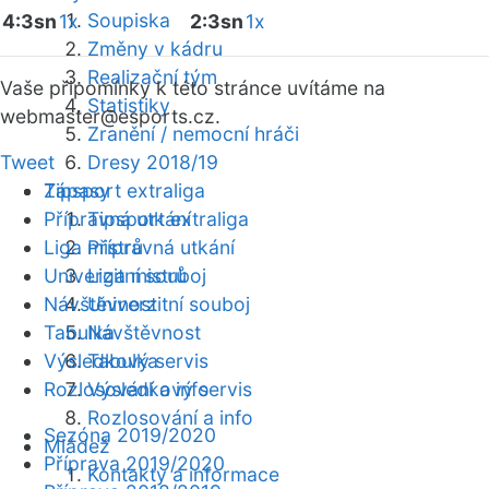
Soupiska
4:3sn
1x
2:3sn
1x
Změny v kádru
Realizační tým
Vaše připomínky k této stránce uvítáme na
Statistiky
webmaster
@esports.cz.
Zranění / nemocní hráči
Tweet
Dresy 2018/19
Zápasy
Tipsport extraliga
Přípravná utkání
Tipsport extraliga
Liga mistrů
Přípravná utkání
Univerzitní souboj
Liga mistrů
Návštěvnost
Univerzitní souboj
Tabulka
Návštěvnost
Výsledkový servis
Tabulka
Rozlosování a info
Výsledkový servis
Rozlosování a info
Sezóna 2019/2020
Mládež
Příprava 2019/2020
Kontakty a informace