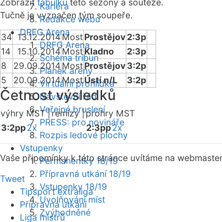
Zobrazit
tabulku
této sezóny a soutěže.
Kariéra
Tučně je vyznačen tým soupeře.
Redakce webu
DRFG Arena
34
13.12.2014
Most
Prostějov
2:3p
DRFG Arena
14
15.10.2014
Most
Kladno
2:3p
Schéma tribun
8
29.09.2014
Most
Prostějov
3:2p
Plánek areny
5
20.09.2014
Most
Ústí n/L
3:2p
Virtuální prohlídka
Četnost výsledků
Návštěvní řád
Veřejné bruslení
výhry MST |
remízy |
prohry MST
PRESS: pro novináře
3:2pp
2x
2:3pp
2x
Rozpis ledové plochy
Vstupenky
Vaše připomínky k této stránce uvítáme na webmaste
Permanentky 18/19
Přípravná utkání 18/19
Tweet
Vstupenky 18/19
Tipsport extraliga
Uvolňování míst
Přípravná utkání
Zvýhodněné
Liga mistrů