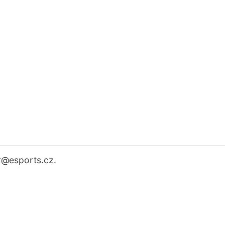
r
@esports.cz.