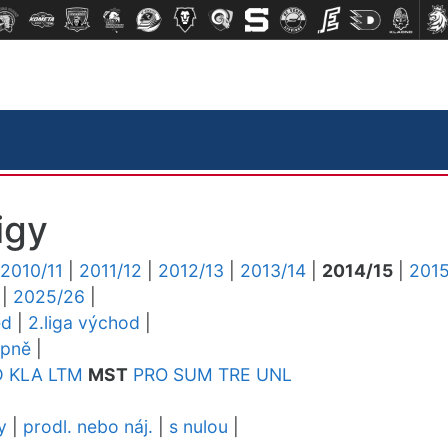
igy
2010/11
|
2011/12
|
2012/13
|
2013/14
|
2014/15
|
2015
|
2025/26
|
ed
|
2.liga východ
|
upně
|
D
KLA
LTM
MST
PRO
SUM
TRE
UNL
y
|
prodl. nebo náj.
|
s nulou
|