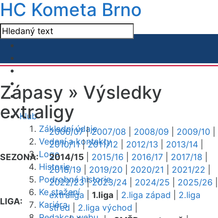
HC Kometa Brno
Zápasy »
Výsledky
extraligy
Klub
Základní údaje
2006/07
|
2007/08
|
2008/09
|
2009/10
|
Vedení a kontakty
2010/11
|
2011/12
|
2012/13
|
2013/14
|
Logo
SEZONA:
2014/15
|
2015/16
|
2016/17
|
2017/18
|
Historie
2018/19
|
2019/20
|
2020/21
|
2021/22
|
Podrobná historie
2022/23
|
2023/24
|
2024/25
|
2025/26
|
Ke stažení
extraliga
|
1.liga
|
2.liga západ
|
2.liga
LIGA:
Kariéra
střed
|
2.liga východ
|
Redakce webu