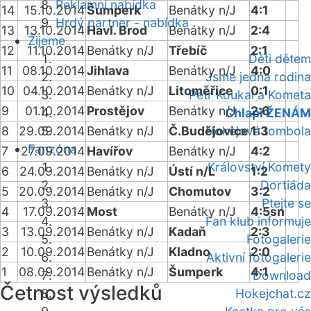
Reklamní nabídka
14
15.10.2014
Šumperk
Benátky n/J
4:1
Hrdý partner - nabídka
13
13.10.2014
Havl. Brod
Benátky n/J
2:4
Žijeme
12
11.10.2014
Benátky n/J
Třebíč
2:1
Děti dětem
11
08.10.2014
Jihlava
Benátky n/J
4:0
Jsme jedna rodina
10
04.10.2014
Benátky n/J
Litoměřice
0:1
Petr Koukal a Kometa
9
01.10.2014
Prostějov
Benátky n/J
2:6
Chlapi ŽENÁM
8
29.09.2014
Benátky n/J
Č.Budějovice
Hokejová tombola
1:3
Fanzóna
7
27.09.2014
Havířov
Benátky n/J
4:2
Království Komety
6
24.09.2014
Benátky n/J
Ústí n/L
1:2
Dortiáda
5
20.09.2014
Benátky n/J
Chomutov
3:2
Ptejte se
4
17.09.2014
Most
Benátky n/J
4:5sn
Fan klub informuje
3
13.09.2014
Benátky n/J
Kadaň
2:3
Fotogalerie
2
10.09.2014
Benátky n/J
Kladno
2:0
Aktivní fotogalerie
1
08.09.2014
Benátky n/J
Šumperk
4:1
Download
Četnost výsledků
Hokejchat.cz