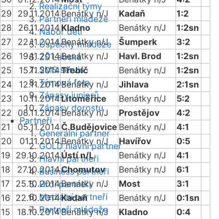
Realizační týmy
29
29.11.2014
Benátky n/J
Kadaň
1:2
Partneři mládeže
28
26.11.2014
Kladno
Benátky n/J
1:2sn
Nábor dětí
27
22.11.2014
Benátky n/J
Šumperk
3:2
Úspěchy mládeže
26
19.11.2014
Benátky n/J
Havl. Brod
1:2sn
ZŠ Labská
SMS servis
25
15.11.2014
Třebíč
Benátky n/J
1:2sn
Týmová fota
24
12.11.2014
Benátky n/J
Jihlava
2:1sn
Zápasy juniorů
23
10.11.2014
Litoměřice
Benátky n/J
5:2
Zápasy dorostu
22
08.11.2014
Benátky n/J
Prostějov
4:2
Partneři
21
05.11.2014
Č.Budějovice
Benátky n/J
4:1
Generální partner
20
01.11.2014
Benátky n/J
Havířov
0:5
GOLD hlavní partner
19
29.10.2014
Ústí n/L
Benátky n/J
4:1
Hlavní partneři
18
27.10.2014
Chomutov
Benátky n/J
6:1
Business partneři
17
25.10.2014
Benátky n/J
Most
3:1
Hrdí partneři
Mediální partneři
16
22.10.2014
Kadaň
Benátky n/J
0:1sn
Partneři mládeže
15
18.10.2014
Benátky n/J
Kladno
0:4