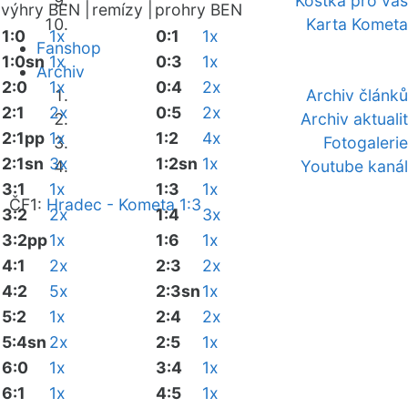
Kostka pro vás
výhry BEN |
remízy |
prohry BEN
Karta Kometa
1:0
1x
0:1
1x
Fanshop
1:0sn
1x
0:3
1x
Archiv
2:0
1x
0:4
2x
Archiv článků
2:1
2x
0:5
2x
Archiv aktualit
2:1pp
1x
1:2
4x
Fotogalerie
2:1sn
3x
1:2sn
1x
Youtube kanál
3:1
1x
1:3
1x
ČF1:
Hradec - Kometa 1:3
3:2
2x
1:4
3x
3:2pp
1x
1:6
1x
4:1
2x
2:3
2x
4:2
5x
2:3sn
1x
5:2
1x
2:4
2x
5:4sn
2x
2:5
1x
6:0
1x
3:4
1x
6:1
1x
4:5
1x