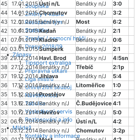
45
17.01.2015
Ústí n/L
Benátky n/J
3:0
Soupiska
44
14.01.2015
Chomutov
Benátky n/J
3:2
Změny v kádru
43
12.01.2015
Benátky n/J
Most
6:2
Realizační tým
Statistiky
42
10.01.2015
Kadaň
Benátky n/J
2:1
Zranění / nemocní hráči
41
07.01.2015
Kladno
Benátky n/J
0:6
Dresy 2018/19
40
03.01.2015
Šumperk
Benátky n/J
2:1
Zápasy
39
29.12.2014
Havl. Brod
Benátky n/J
4:5sn
Tipsport extraliga
38
27.12.2014
Benátky n/J
Třebíč
2:1p
Přípravná utkání
37
19.12.2014
Jihlava
Benátky n/J
5:4
Liga mistrů
36
17.12.2014
Benátky n/J
Litoměřice
1:0
Univerzitní souboj
35
15.12.2014
Prostějov
Benátky n/J
2:7
Návštěvnost
34
13.12.2014
Tabulka
Benátky n/J
Č.Budějovice
4:1
Výsledkový servis
33
10.12.2014
Havířov
Benátky n/J
5:0
Rozlosování a info
32
06.12.2014
Benátky n/J
Ústí n/L
4:2
Mládež
31
03.12.2014
Benátky n/J
Chomutov
3:2p
Kontakty a informace
30
01.12.2014
Most
Benátky n/J
4:2