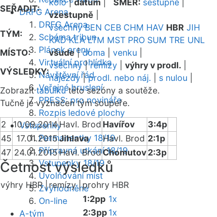
kolo
|
datum
|
SMĚR:
sestupně
|
SEŘADIT:
DRFG Arena
vzestupně
|
DRFG Arena
všechny
BEN
CEB
CHM
HAV
HBR
JIH
TÝM:
Schéma tribun
KAD
KLA
LTM
MST
PRO
SUM
TRE
UNL
Plánek areny
MÍSTO:
všude
|
doma
|
venku
|
Virtuální prohlídka
všechny
|
remízy
|
výhry v prodl.
|
VÝSLEDKY:
Návštěvní řád
nájezdy
|
prodl. nebo náj.
|
s nulou
|
Veřejné bruslení
Zobrazit
tabulku
této sezóny a soutěže.
PRESS: pro novináře
Tučně je vyznačen tým soupeře.
Rozpis ledové plochy
2
10.09.2014
Havl. Brod
Havířov
3:4p
Vstupenky
Permanentky 18/19
45
17.01.2015
Jihlava
Havl. Brod
2:1p
Přípravná utkání 18/19
47
24.01.2015
Havl. Brod
Chomutov
2:3p
Vstupenky 18/19
Četnost výsledků
Uvolňování míst
výhry HBR |
remízy |
prohry HBR
Zvýhodněné
1:2pp
1x
On-line
2:3pp
1x
A-tým