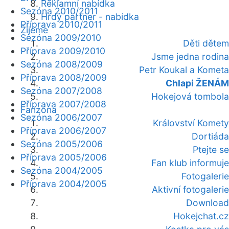
Reklamní nabídka
Sezóna 2010/2011
Hrdý partner - nabídka
Příprava 2010/2011
Žijeme
Sezóna 2009/2010
Děti dětem
Příprava 2009/2010
Jsme jedna rodina
Sezóna 2008/2009
Petr Koukal a Kometa
Příprava 2008/2009
Chlapi ŽENÁM
Sezóna 2007/2008
Hokejová tombola
Příprava 2007/2008
Fanzóna
Sezóna 2006/2007
Království Komety
Příprava 2006/2007
Dortiáda
Sezóna 2005/2006
Ptejte se
Příprava 2005/2006
Fan klub informuje
Sezóna 2004/2005
Fotogalerie
Příprava 2004/2005
Aktivní fotogalerie
Download
Hokejchat.cz