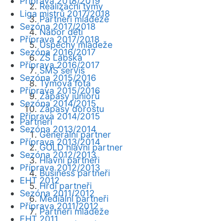
Příprava 2018/2019
Realizační týmy
Liga mistrů 2017/2018
Partneři mládeže
Sezóna 2017/2018
Nábor dětí
Příprava 2017/2018
Úspěchy mládeže
Sezóna 2016/2017
ZŠ Labská
Příprava 2016/2017
SMS servis
Sezóna 2015/2016
Týmová fota
Příprava 2015/2016
Zápasy juniorů
Sezóna 2014/2015
Zápasy dorostu
Příprava 2014/2015
Partneři
Sezóna 2013/2014
Generální partner
Příprava 2013/2014
GOLD hlavní partner
Sezóna 2012/2013
Hlavní partneři
Příprava 2012/2013
Business partneři
EHT 2012
Hrdí partneři
Sezóna 2011/2012
Mediální partneři
Příprava 2011/2012
Partneři mládeže
EHT 2011