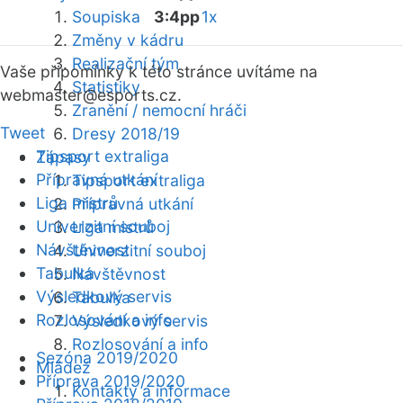
Soupiska
3:4pp
1x
Změny v kádru
Realizační tým
Vaše připomínky k této stránce uvítáme na
Statistiky
webmaster
@esports.cz.
Zranění / nemocní hráči
Tweet
Dresy 2018/19
Tipsport extraliga
Zápasy
Přípravná utkání
Tipsport extraliga
Liga mistrů
Přípravná utkání
Univerzitní souboj
Liga mistrů
Návštěvnost
Univerzitní souboj
Tabulka
Návštěvnost
Výsledkový servis
Tabulka
Rozlosování a info
Výsledkový servis
Rozlosování a info
Sezóna 2019/2020
Mládež
Příprava 2019/2020
Kontakty a informace