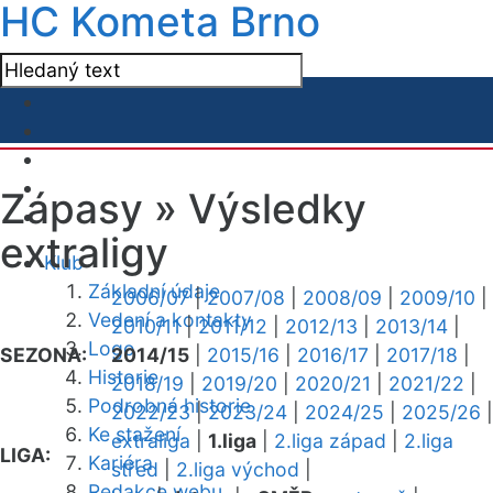
HC Kometa Brno
Zápasy »
Výsledky
extraligy
Klub
Základní údaje
2006/07
|
2007/08
|
2008/09
|
2009/10
|
Vedení a kontakty
2010/11
|
2011/12
|
2012/13
|
2013/14
|
Logo
SEZONA:
2014/15
|
2015/16
|
2016/17
|
2017/18
|
Historie
2018/19
|
2019/20
|
2020/21
|
2021/22
|
Podrobná historie
2022/23
|
2023/24
|
2024/25
|
2025/26
|
Ke stažení
extraliga
|
1.liga
|
2.liga západ
|
2.liga
LIGA:
Kariéra
střed
|
2.liga východ
|
Redakce webu