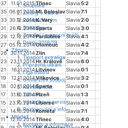
37
11.01.2015
Třinec
Slavia
5:2
Soupiska
35
06.01.2015
Ml. Boleslav
Slavia
7:1
Změny v kádru
33
30.12.2014
K. Vary
Slavia
2:0
Realizační tým
Statistiky
31
26.12.2014
Sparta
Slavia
3:0
Zranění / nemocní hráči
29
12.12.2014
Pardubice
Slavia
4:1
Dresy 2018/19
27
05.12.2014
Olomouc
Slavia
4:2
Zápasy
26
30.11.2014
Zlín
Slavia
7:4
Tipsport extraliga
23
23.11.2014
Hr. Králové
Slavia
6:0
Přípravná utkání
21
16.11.2014
Litvínov
Slavia
0:1
Liga mistrů
19
12.11.2014
Vítkovice
Slavia
3:2
Univerzitní souboj
18
02.11.2014
Sparta
Slavia
0:1
Návštěvnost
17
31.10.2014
Tabulka
Plzeň
Slavia
1:3
Výsledkový servis
15
23.10.2014
Liberec
Slavia
4:1
Rozlosování a info
12
14.10.2014
Kometa
Slavia
7:1
Mládež
11
12.10.2014
Třinec
Slavia
4:0
Kontakty a informace
9
05.10.2014
Ml. Boleslav
Slavia
0:4