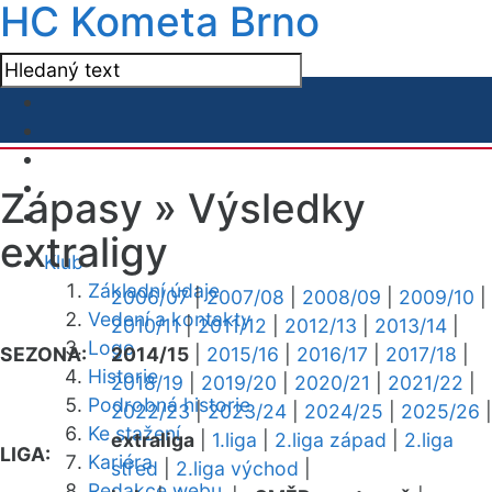
HC Kometa Brno
Zápasy »
Výsledky
extraligy
Klub
Základní údaje
2006/07
|
2007/08
|
2008/09
|
2009/10
|
Vedení a kontakty
2010/11
|
2011/12
|
2012/13
|
2013/14
|
Logo
SEZONA:
2014/15
|
2015/16
|
2016/17
|
2017/18
|
Historie
2018/19
|
2019/20
|
2020/21
|
2021/22
|
Podrobná historie
2022/23
|
2023/24
|
2024/25
|
2025/26
|
Ke stažení
extraliga
|
1.liga
|
2.liga západ
|
2.liga
LIGA:
Kariéra
střed
|
2.liga východ
|
Redakce webu