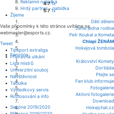
Reklamní nabídka
4:7
1x
Hrdý partner - nabídka
5:7
1x
Žijeme
Děti dětem
Vaše připomínky k této stránce uvítáme na
Jsme jedna rodina
webmaster
@esports.cz.
Petr Koukal a Kometa
Chlapi ŽENÁM
Tweet
Hokejová tombola
Tipsport extraliga
Fanzóna
Přípravná utkání
Království Komety
Liga mistrů
Dortiáda
Univerzitní souboj
Ptejte se
Návštěvnost
Fan klub informuje
Tabulka
Fotogalerie
Výsledkový servis
Aktivní fotogalerie
Rozlosování a info
Download
Sezóna 2019/2020
Hokejchat.cz
Příprava 2019/2020