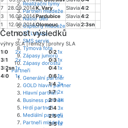
Realizační týmy
7
28.09.2014
K. Vary
Slavia
4:2
Partneři mládeže
3
16.09.2014
Pardubice
Slavia
4:2
Nábor dětí
1
12.09.2014
Olomouc
Slavia
2:3sn
Úspěchy mládeže
Četnost výsledků
ZŠ Labská
SMS servis
výhry SLA |
remízy |
prohry SLA
Týmová fota
1:0
2x
0:2
1x
Zápasy juniorů
3:1
2x
0:3
1x
Zápasy dorostu
3:2sn
1x
0:4
1x
Partneři
4:0
1x
0:6
1x
Generální partner
1:4
3x
GOLD hlavní partner
1:7
2x
Hlavní partneři
2:3
3x
Business partneři
Hrdí partneři
2:4
3x
Mediální partneři
2:5
2x
Partneři mládeže
3:5
1x