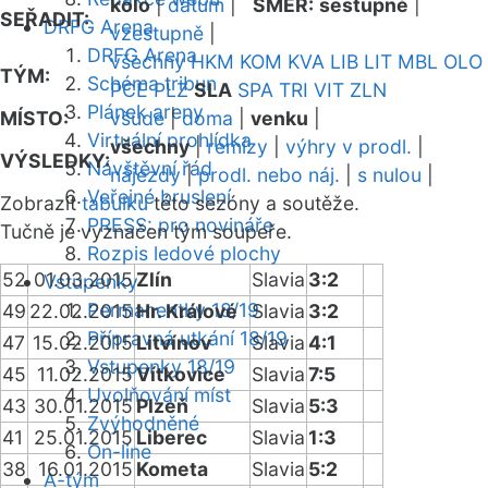
kolo
|
datum
|
SMĚR:
sestupně
|
SEŘADIT:
DRFG Arena
vzestupně
|
DRFG Arena
všechny
HKM
KOM
KVA
LIB
LIT
MBL
OLO
TÝM:
Schéma tribun
PCE
PLZ
SLA
SPA
TRI
VIT
ZLN
Plánek areny
MÍSTO:
všude
|
doma
|
venku
|
Virtuální prohlídka
všechny
|
remízy
|
výhry v prodl.
|
VÝSLEDKY:
Návštěvní řád
nájezdy
|
prodl. nebo náj.
|
s nulou
|
Veřejné bruslení
Zobrazit
tabulku
této sezóny a soutěže.
PRESS: pro novináře
Tučně je vyznačen tým soupeře.
Rozpis ledové plochy
52
01.03.2015
Zlín
Slavia
3:2
Vstupenky
Permanentky 18/19
49
22.02.2015
Hr. Králové
Slavia
3:2
Přípravná utkání 18/19
47
15.02.2015
Litvínov
Slavia
4:1
Vstupenky 18/19
45
11.02.2015
Vítkovice
Slavia
7:5
Uvolňování míst
43
30.01.2015
Plzeň
Slavia
5:3
Zvýhodněné
41
25.01.2015
Liberec
Slavia
1:3
On-line
38
16.01.2015
Kometa
Slavia
5:2
A-tým