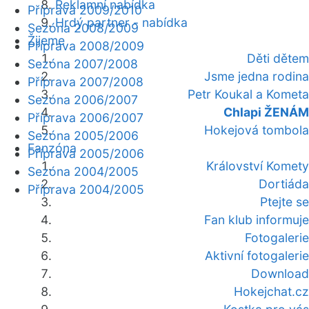
Reklamní nabídka
Příprava 2009/2010
Hrdý partner - nabídka
Sezóna 2008/2009
Žijeme
Příprava 2008/2009
Děti dětem
Sezóna 2007/2008
Jsme jedna rodina
Příprava 2007/2008
Petr Koukal a Kometa
Sezóna 2006/2007
Chlapi ŽENÁM
Příprava 2006/2007
Hokejová tombola
Sezóna 2005/2006
Fanzóna
Příprava 2005/2006
Království Komety
Sezóna 2004/2005
Dortiáda
Příprava 2004/2005
Ptejte se
Fan klub informuje
Fotogalerie
Aktivní fotogalerie
Download
Hokejchat.cz