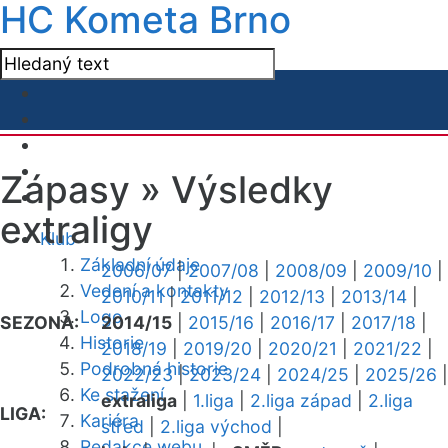
HC Kometa Brno
Zápasy »
Výsledky
extraligy
Klub
Základní údaje
2006/07
|
2007/08
|
2008/09
|
2009/10
|
Vedení a kontakty
2010/11
|
2011/12
|
2012/13
|
2013/14
|
Logo
SEZONA:
2014/15
|
2015/16
|
2016/17
|
2017/18
|
Historie
2018/19
|
2019/20
|
2020/21
|
2021/22
|
Podrobná historie
2022/23
|
2023/24
|
2024/25
|
2025/26
|
Ke stažení
extraliga
|
1.liga
|
2.liga západ
|
2.liga
LIGA:
Kariéra
střed
|
2.liga východ
|
Redakce webu