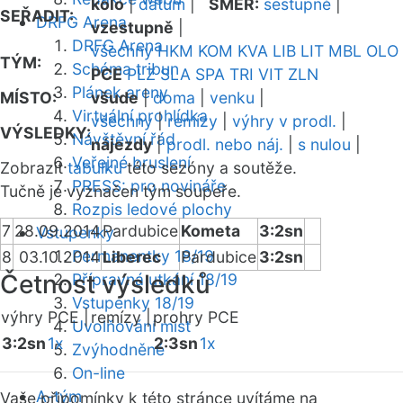
kolo
|
datum
|
SMĚR:
sestupně
|
SEŘADIT:
DRFG Arena
vzestupně
|
DRFG Arena
všechny
HKM
KOM
KVA
LIB
LIT
MBL
OLO
TÝM:
Schéma tribun
PCE
PLZ
SLA
SPA
TRI
VIT
ZLN
Plánek areny
MÍSTO:
všude
|
doma
|
venku
|
Virtuální prohlídka
všechny
|
remízy
|
výhry v prodl.
|
VÝSLEDKY:
Návštěvní řád
nájezdy
|
prodl. nebo náj.
|
s nulou
|
Veřejné bruslení
Zobrazit
tabulku
této sezóny a soutěže.
PRESS: pro novináře
Tučně je vyznačen tým soupeře.
Rozpis ledové plochy
7
28.09.2014
Pardubice
Kometa
3:2sn
Vstupenky
Permanentky 18/19
8
03.10.2014
Liberec
Pardubice
3:2sn
Četnost výsledků
Přípravná utkání 18/19
Vstupenky 18/19
výhry PCE |
remízy |
prohry PCE
Uvolňování míst
3:2sn
1x
2:3sn
1x
Zvýhodněné
On-line
A-tým
Vaše připomínky k této stránce uvítáme na