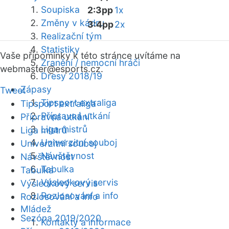
Soupiska
2:3pp
1x
Změny v kádru
3:4pp
2x
Realizační tým
Statistiky
Vaše připomínky k této stránce uvítáme na
Zranění / nemocní hráči
webmaster
@esports.cz.
Dresy 2018/19
Zápasy
Tweet
Tipsport extraliga
Tipsport extraliga
Přípravná utkání
Přípravná utkání
Liga mistrů
Liga mistrů
Univerzitní souboj
Univerzitní souboj
Návštěvnost
Návštěvnost
Tabulka
Tabulka
Výsledkový servis
Výsledkový servis
Rozlosování a info
Rozlosování a info
Mládež
Sezóna 2019/2020
Kontakty a informace