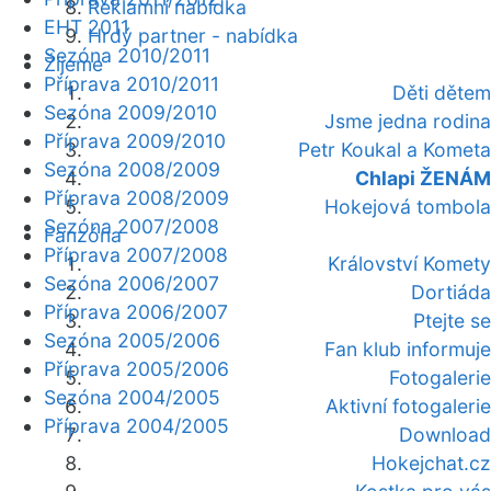
Reklamní nabídka
EHT 2011
Hrdý partner - nabídka
Sezóna 2010/2011
Žijeme
Příprava 2010/2011
Děti dětem
Sezóna 2009/2010
Jsme jedna rodina
Příprava 2009/2010
Petr Koukal a Kometa
Sezóna 2008/2009
Chlapi ŽENÁM
Příprava 2008/2009
Hokejová tombola
Sezóna 2007/2008
Fanzóna
Příprava 2007/2008
Království Komety
Sezóna 2006/2007
Dortiáda
Příprava 2006/2007
Ptejte se
Sezóna 2005/2006
Fan klub informuje
Příprava 2005/2006
Fotogalerie
Sezóna 2004/2005
Aktivní fotogalerie
Příprava 2004/2005
Download
Hokejchat.cz