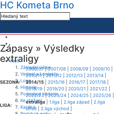
HC Kometa Brno
Zápasy »
Výsledky
extraligy
Klub
Základní údaje
2006/07
|
2007/08
|
2008/09
|
2009/10
|
Vedení a kontakty
2010/11
|
2011/12
|
2012/13
|
2013/14
|
Logo
SEZONA:
2014/15
|
2015/16
|
2016/17
|
2017/18
|
Historie
2018/19
|
2019/20
|
2020/21
|
2021/22
|
Podrobná historie
2022/23
|
2023/24
|
2024/25
|
2025/26
|
Ke stažení
extraliga
|
1.liga
|
2.liga západ
|
2.liga
LIGA:
Kariéra
střed
|
2.liga východ
|
Redakce webu