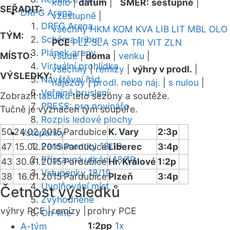
kolo
|
datum
|
SMĚR:
sestupně
|
SEŘADIT:
DRFG Arena
vzestupně
|
DRFG Arena
všechny
HKM
KOM
KVA
LIB
LIT
MBL
OLO
TÝM:
Schéma tribun
PCE
PLZ
SLA
SPA
TRI
VIT
ZLN
Plánek areny
MÍSTO:
všude
|
doma
|
venku
|
Virtuální prohlídka
všechny
|
remízy
|
výhry v prodl.
|
VÝSLEDKY:
Návštěvní řád
nájezdy
|
prodl. nebo náj.
|
s nulou
|
Veřejné bruslení
Zobrazit
tabulku
této sezóny a soutěže.
PRESS: pro novináře
Tučně je vyznačen tým soupeře.
Rozpis ledové plochy
50
24.02.2015
Pardubice
K. Vary
2:3p
Vstupenky
Permanentky 18/19
47
15.02.2015
Pardubice
Liberec
3:4p
Přípravná utkání 18/19
43
30.01.2015
Pardubice
Hr. Králové
1:2p
Vstupenky 18/19
38
16.01.2015
Pardubice
Plzeň
3:4p
Uvolňování míst
Četnost výsledků
Zvýhodněné
výhry PCE |
remízy |
prohry PCE
On-line
1:2pp
1x
A-tým