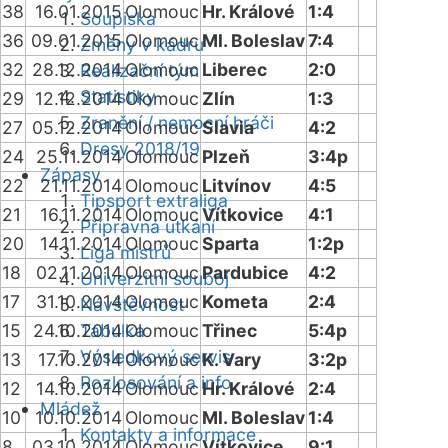
38
16.01.2015
Olomouc
Hr. Králové
1:4
Soupiska
36
09.01.2015
Olomouc
Ml. Boleslav
7:4
Změny v kádru
32
28.12.2014
Olomouc
Liberec
2:0
Realizační tým
Statistiky
29
12.12.2014
Olomouc
Zlín
1:3
Zranění / nemocní hráči
27
05.12.2014
Olomouc
Slavia
4:2
Dresy 2018/19
24
25.11.2014
Olomouc
Plzeň
3:4p
Zápasy
22
21.11.2014
Olomouc
Litvínov
4:5
Tipsport extraliga
21
16.11.2014
Olomouc
Vítkovice
4:1
Přípravná utkání
20
14.11.2014
Olomouc
Sparta
1:2p
Liga mistrů
18
02.11.2014
Olomouc
Pardubice
4:2
Univerzitní souboj
17
31.10.2014
Olomouc
Kometa
2:4
Návštěvnost
15
24.10.2014
Tabulka
Olomouc
Třinec
5:4p
Výsledkový servis
13
17.10.2014
Olomouc
K. Vary
3:2p
Rozlosování a info
12
14.10.2014
Olomouc
Hr. Králové
2:4
Mládež
10
10.10.2014
Olomouc
Ml. Boleslav
1:4
Kontakty a informace
8
03.10.2014
Olomouc
Vítkovice
9:1