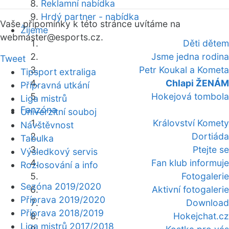
Reklamní nabídka
Hrdý partner - nabídka
Vaše připomínky k této stránce uvítáme na
Žijeme
webmaster
@esports.cz.
Děti dětem
Jsme jedna rodina
Tweet
Petr Koukal a Kometa
Tipsport extraliga
Chlapi ŽENÁM
Přípravná utkání
Hokejová tombola
Liga mistrů
Fanzóna
Univerzitní souboj
Království Komety
Návštěvnost
Dortiáda
Tabulka
Ptejte se
Výsledkový servis
Fan klub informuje
Rozlosování a info
Fotogalerie
Sezóna 2019/2020
Aktivní fotogalerie
Příprava 2019/2020
Download
Příprava 2018/2019
Hokejchat.cz
Liga mistrů 2017/2018