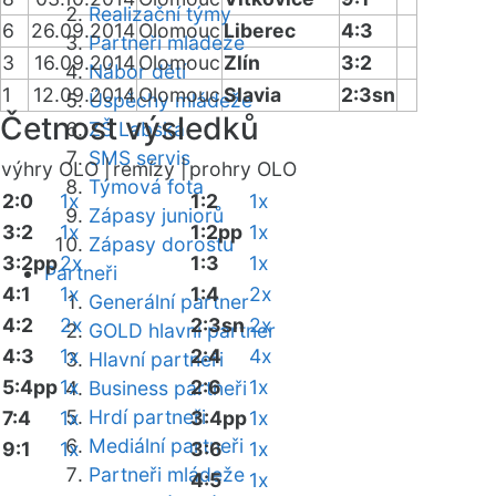
Realizační týmy
6
26.09.2014
Olomouc
Liberec
4:3
Partneři mládeže
3
16.09.2014
Olomouc
Zlín
3:2
Nábor dětí
1
12.09.2014
Olomouc
Slavia
2:3sn
Úspěchy mládeže
Četnost výsledků
ZŠ Labská
SMS servis
výhry OLO |
remízy |
prohry OLO
Týmová fota
2:0
1x
1:2
1x
Zápasy juniorů
3:2
1x
1:2pp
1x
Zápasy dorostu
3:2pp
2x
1:3
1x
Partneři
4:1
1x
1:4
2x
Generální partner
4:2
2x
2:3sn
2x
GOLD hlavní partner
4:3
1x
2:4
4x
Hlavní partneři
5:4pp
1x
2:6
1x
Business partneři
Hrdí partneři
7:4
1x
3:4pp
1x
Mediální partneři
9:1
1x
3:6
1x
Partneři mládeže
4:5
1x