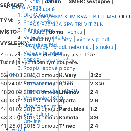
kolo
|
datum
|
SMĚR:
sestupně
|
SEŘADIT:
DRFG Arena
vzestupně
|
DRFG Arena
všechny
HKM
KOM
KVA
LIB
LIT
MBL
OLO
TÝM:
Schéma tribun
PCE
PLZ
SLA
SPA
TRI
VIT
ZLN
Plánek areny
MÍSTO:
všude
|
doma
|
venku
|
Virtuální prohlídka
všechny
|
remízy
|
výhry v prodl.
|
VÝSLEDKY:
Návštěvní řád
nájezdy
|
prodl. nebo náj.
|
s nulou
|
Veřejné bruslení
Zobrazit
tabulku
této sezóny a soutěže.
PRESS: pro novináře
Tučně je vyznačen tým soupeře.
Rozpis ledové plochy
52
01.03.2015
Olomouc
K. Vary
3:2p
Vstupenky
Permanentky 18/19
50
24.02.2015
Olomouc
Plzeň
2:3sn
Přípravná utkání 18/19
48
20.02.2015
Olomouc
Litvínov
2:4
Vstupenky 18/19
46
13.02.2015
Olomouc
Sparta
2:6
Uvolňování míst
44
01.02.2015
Olomouc
Pardubice
1:2
Zvýhodněné
43
30.01.2015
Olomouc
Kometa
3:6
On-line
41
25.01.2015
Olomouc
Třinec
2:4
A-tým