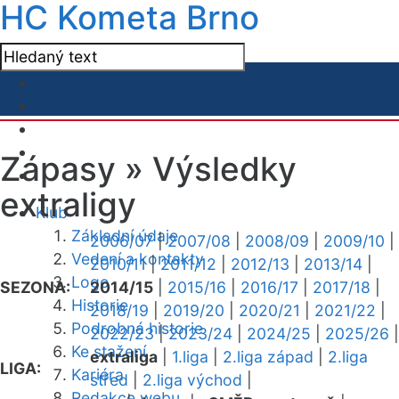
HC Kometa Brno
Zápasy »
Výsledky
extraligy
Klub
Základní údaje
2006/07
|
2007/08
|
2008/09
|
2009/10
|
Vedení a kontakty
2010/11
|
2011/12
|
2012/13
|
2013/14
|
Logo
SEZONA:
2014/15
|
2015/16
|
2016/17
|
2017/18
|
Historie
2018/19
|
2019/20
|
2020/21
|
2021/22
|
Podrobná historie
2022/23
|
2023/24
|
2024/25
|
2025/26
|
Ke stažení
extraliga
|
1.liga
|
2.liga západ
|
2.liga
LIGA:
Kariéra
střed
|
2.liga východ
|
Redakce webu