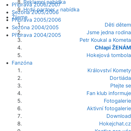
Reklamní nabídka
Příprava 2006/2007
Hrdý partner - nabídka
Sezóna 2005/2006
Žijeme
Příprava 2005/2006
Děti dětem
Sezóna 2004/2005
Jsme jedna rodina
Příprava 2004/2005
Petr Koukal a Kometa
Chlapi ŽENÁM
Hokejová tombola
Fanzóna
Království Komety
Dortiáda
Ptejte se
Fan klub informuje
Fotogalerie
Aktivní fotogalerie
Download
Hokejchat.cz