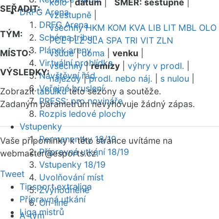
kolo
|
datum
|
SMĚR:
sestupně
|
SEŘADIT:
DRFG Arena
vzestupně
|
DRFG Arena
všechny
HKM
KOM
KVA
LIB
LIT
MBL
OLO
TÝM:
Schéma tribun
PCE
PLZ
SLA
SPA
TRI
VIT
ZLN
Plánek areny
MÍSTO:
všude
|
doma
|
venku
|
Virtuální prohlídka
všechny
|
remízy
|
výhry v prodl.
|
VÝSLEDKY:
Návštěvní řád
nájezdy
|
prodl. nebo náj.
|
s nulou
|
Veřejné bruslení
Zobrazit
tabulku
této sezóny a soutěže.
PRESS: pro novináře
Zadaným parametrům nevyhovuje žádný zápas.
Rozpis ledové plochy
Vstupenky
Permanentky 18/19
Vaše připomínky k této stránce uvítáme na
Přípravná utkání 18/19
webmaster
@esports.cz.
Vstupenky 18/19
Tweet
Uvolňování míst
Tipsport extraliga
Zvýhodněné
Přípravná utkání
On-line
Liga mistrů
A-tým