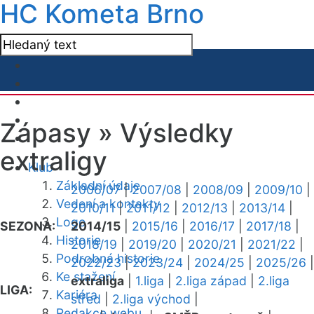
HC Kometa Brno
Zápasy »
Výsledky
extraligy
Klub
Základní údaje
2006/07
|
2007/08
|
2008/09
|
2009/10
|
Vedení a kontakty
2010/11
|
2011/12
|
2012/13
|
2013/14
|
Logo
SEZONA:
2014/15
|
2015/16
|
2016/17
|
2017/18
|
Historie
2018/19
|
2019/20
|
2020/21
|
2021/22
|
Podrobná historie
2022/23
|
2023/24
|
2024/25
|
2025/26
|
Ke stažení
extraliga
|
1.liga
|
2.liga západ
|
2.liga
LIGA:
Kariéra
střed
|
2.liga východ
|
Redakce webu