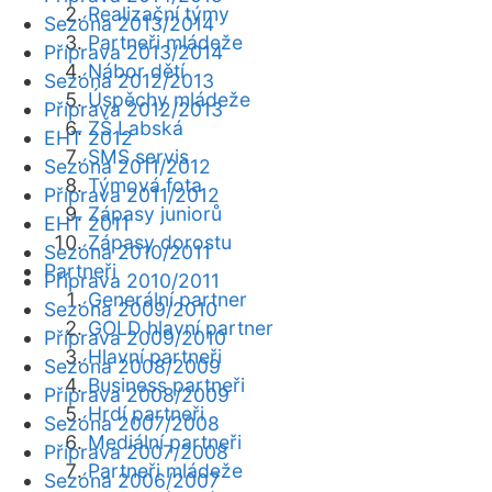
Realizační týmy
Sezóna 2013/2014
Partneři mládeže
Příprava 2013/2014
Nábor dětí
Sezóna 2012/2013
Úspěchy mládeže
Příprava 2012/2013
ZŠ Labská
EHT 2012
SMS servis
Sezóna 2011/2012
Týmová fota
Příprava 2011/2012
Zápasy juniorů
EHT 2011
Zápasy dorostu
Sezóna 2010/2011
Partneři
Příprava 2010/2011
Generální partner
Sezóna 2009/2010
GOLD hlavní partner
Příprava 2009/2010
Hlavní partneři
Sezóna 2008/2009
Business partneři
Příprava 2008/2009
Hrdí partneři
Sezóna 2007/2008
Mediální partneři
Příprava 2007/2008
Partneři mládeže
Sezóna 2006/2007