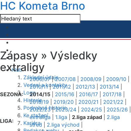
HC Kometa Brno
Zápasy »
Výsledky
extraligy
Klub
Základní údaje
2006/07
|
2007/08
|
2008/09
|
2009/10
|
Vedení a kontakty
2010/11
|
2011/12
|
2012/13
|
2013/14
|
Logo
SEZONA:
2014/15
|
2015/16
|
2016/17
|
2017/18
|
Historie
2018/19
|
2019/20
|
2020/21
|
2021/22
|
Podrobná historie
2022/23
|
2023/24
|
2024/25
|
2025/26
|
Ke stažení
extraliga
|
1.liga
|
2.liga západ
|
2.liga
LIGA:
Kariéra
střed
|
2.liga východ
|
Redakce webu