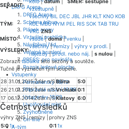
kolo
|
datum
|
SMĚR:
sestupně
|
SEŘADIT:
DRFG Arena
vzestupně
|
DRFG Arena
všechny
BIL
DEC
JBL
JHR
KLT
KNO
KOB
Schéma tribun
TÝM:
KOL
MBU
NYM
PEL
RIS
SOK
TAB
TRU
Plánek areny
VRC
ZNS
Virtuální prohlídka
MÍSTO:
všude
|
doma
|
venku
|
Návštěvní řád
všechny
|
remízy
|
výhry v prodl.
|
VÝSLEDKY:
Veřejné bruslení
nájezdy
|
prodl. nebo náj.
|
s nulou
|
PRESS: pro novináře
Zobrazit
tabulku
této sezóny a soutěže.
Rozpis ledové plochy
Tučně je vyznačen tým soupeře.
Vstupenky
28
31.01.2015
Žďár n/S
Bílina
5:0
Permanentky 18/19
Přípravná utkání 18/19
26
21.01.2015
Žďár n/S
Vrchlabí
0:1
Vstupenky 18/19
17
06.12.2014
Žďár n/S
Klatovy
6:0
Uvolňování míst
Četnost výsledků
Zvýhodněné
výhry ZNS |
remízy |
prohry ZNS
On-line
5:0
1x
0:1
1x
A-tým