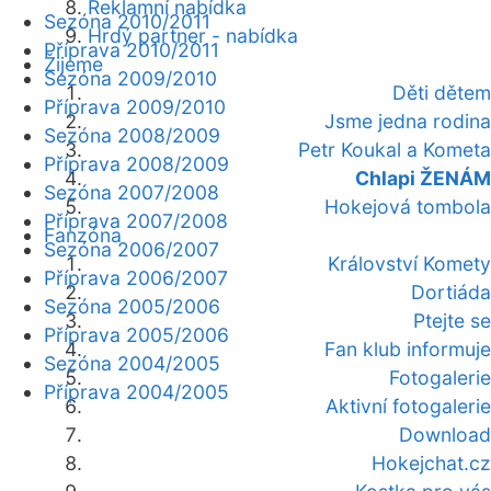
Reklamní nabídka
Sezóna 2010/2011
Hrdý partner - nabídka
Příprava 2010/2011
Žijeme
Sezóna 2009/2010
Děti dětem
Příprava 2009/2010
Jsme jedna rodina
Sezóna 2008/2009
Petr Koukal a Kometa
Příprava 2008/2009
Chlapi ŽENÁM
Sezóna 2007/2008
Hokejová tombola
Příprava 2007/2008
Fanzóna
Sezóna 2006/2007
Království Komety
Příprava 2006/2007
Dortiáda
Sezóna 2005/2006
Ptejte se
Příprava 2005/2006
Fan klub informuje
Sezóna 2004/2005
Fotogalerie
Příprava 2004/2005
Aktivní fotogalerie
Download
Hokejchat.cz