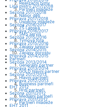
Realizační týmy
Liga mistrů 2017/2018
Partneři mládeže
Sezóna 2017/2018
Nábor dětí
Příprava 2017/2018
Úspěchy mládeže
Sezóna 2016/2017
ZŠ Labská
Příprava 2016/2017
SMS servis
Sezóna 2015/2016
Týmová fota
Příprava 2015/2016
Zápasy juniorů
Sezóna 2014/2015
Zápasy dorostu
Příprava 2014/2015
Partneři
Sezóna 2013/2014
Generální partner
Příprava 2013/2014
GOLD hlavní partner
Sezóna 2012/2013
Hlavní partneři
Příprava 2012/2013
Business partneři
EHT 2012
Hrdí partneři
Sezóna 2011/2012
Mediální partneři
Příprava 2011/2012
Partneři mládeže
EHT 2011