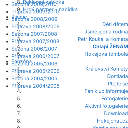
Reklamní nabídka
Sezóna 2009/2010
Hrdý partner - nabídka
Příprava 2009/2010
Žijeme
Sezóna 2008/2009
Děti dětem
Příprava 2008/2009
Jsme jedna rodina
Sezóna 2007/2008
Petr Koukal a Kometa
Příprava 2007/2008
Chlapi ŽENÁM
Sezóna 2006/2007
Hokejová tombola
Příprava 2006/2007
Fanzóna
Sezóna 2005/2006
Království Komety
Příprava 2005/2006
Dortiáda
Sezóna 2004/2005
Ptejte se
Příprava 2004/2005
Fan klub informuje
Fotogalerie
Aktivní fotogalerie
Download
Hokejchat.cz