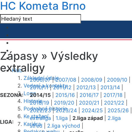
HC Kometa Brno
Zápasy »
Výsledky
extraligy
Klub
Základní údaje
2006/07
|
2007/08
|
2008/09
|
2009/10
|
Vedení a kontakty
2010/11
|
2011/12
|
2012/13
|
2013/14
|
Logo
SEZONA:
2014/15
|
2015/16
|
2016/17
|
2017/18
|
Historie
2018/19
|
2019/20
|
2020/21
|
2021/22
|
Podrobná historie
2022/23
|
2023/24
|
2024/25
|
2025/26
|
Ke stažení
extraliga
|
1.liga
|
2.liga západ
|
2.liga
LIGA:
Kariéra
střed
|
2.liga východ
|
Redakce webu