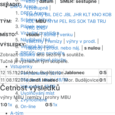
kolo
|
datum
|
SMĚR:
sestupně
|
SEŘADIT:
DRFG Arena
vzestupně
|
DRFG Arena
všechny
BIL
DEC
JBL
JHR
KLT
KNO
KOB
Schéma tribun
TÝM:
KOL
MBU
NYM
PEL
RIS
SOK
TAB
TRU
Plánek areny
VRC
ZNS
Virtuální prohlídka
MÍSTO:
všude
|
doma
|
venku
|
Návštěvní řád
všechny
|
remízy
|
výhry v prodl.
|
VÝSLEDKY:
Veřejné bruslení
nájezdy
|
prodl. nebo náj.
|
s nulou
|
PRESS: pro novináře
Zobrazit
tabulku
této sezóny a soutěže.
Rozpis ledové plochy
Tučně je vyznačen tým soupeře.
Vstupenky
12
15.11.2014
Mor. Budějovice
Jablonec
0:5
Permanentky 18/19
Přípravná utkání 18/19
11
08.11.2014
Jindř. Hradec
Mor. Budějovice
0:1
Četnost výsledků
Vstupenky 18/19
Uvolňování míst
výhry MBU |
remízy |
prohry MBU
Zvýhodněné
1:0
1x
0:5
1x
On-line
A-tým