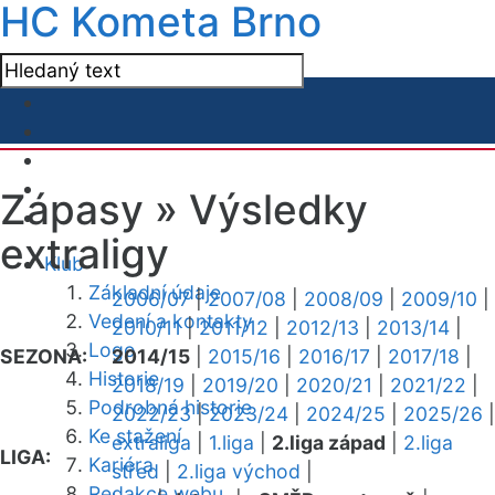
HC Kometa Brno
Zápasy »
Výsledky
extraligy
Klub
Základní údaje
2006/07
|
2007/08
|
2008/09
|
2009/10
|
Vedení a kontakty
2010/11
|
2011/12
|
2012/13
|
2013/14
|
Logo
SEZONA:
2014/15
|
2015/16
|
2016/17
|
2017/18
|
Historie
2018/19
|
2019/20
|
2020/21
|
2021/22
|
Podrobná historie
2022/23
|
2023/24
|
2024/25
|
2025/26
|
Ke stažení
extraliga
|
1.liga
|
2.liga západ
|
2.liga
LIGA:
Kariéra
střed
|
2.liga východ
|
Redakce webu