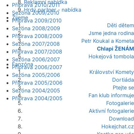
Reklamní nabídka
Příprava 2010/2011
Hrdý partner - nabídka
Sezóna 2009/2010
Žijeme
Příprava 2009/2010
Děti dětem
Sezóna 2008/2009
Jsme jedna rodina
Příprava 2008/2009
Petr Koukal a Kometa
Sezóna 2007/2008
Chlapi ŽENÁM
Příprava 2007/2008
Hokejová tombola
Sezóna 2006/2007
Fanzóna
Příprava 2006/2007
Království Komety
Sezóna 2005/2006
Dortiáda
Příprava 2005/2006
Ptejte se
Sezóna 2004/2005
Fan klub informuje
Příprava 2004/2005
Fotogalerie
Aktivní fotogalerie
Download
Hokejchat.cz