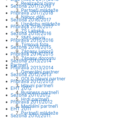
Realizační týmy
Sezóna 2017/2018
Partneři mládeže
Příprava 2017/2018
Nábor dětí
Sezóna 2016/2017
Úspěchy mládeže
Příprava 2016/2017
ZŠ Labská
Sezóna 2015/2016
SMS servis
Příprava 2015/2016
Týmová fota
Sezóna 2014/2015
Zápasy juniorů
Příprava 2014/2015
Zápasy dorostu
Sezóna 2013/2014
Partneři
Příprava 2013/2014
Generální partner
Sezóna 2012/2013
GOLD hlavní partner
Příprava 2012/2013
Hlavní partneři
EHT 2012
Business partneři
Sezóna 2011/2012
Hrdí partneři
Příprava 2011/2012
Mediální partneři
EHT 2011
Partneři mládeže
Sezóna 2010/2011