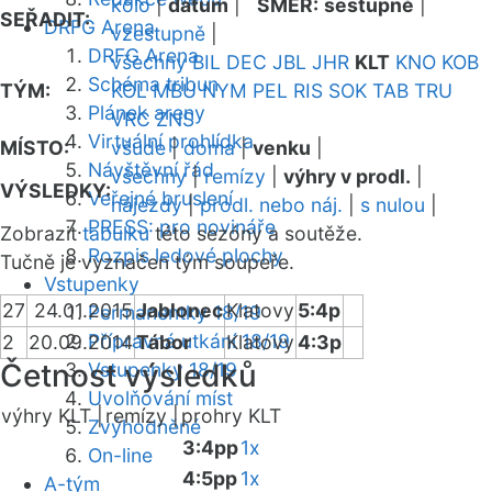
kolo
|
datum
|
SMĚR:
sestupně
|
SEŘADIT:
DRFG Arena
vzestupně
|
DRFG Arena
všechny
BIL
DEC
JBL
JHR
KLT
KNO
KOB
Schéma tribun
TÝM:
KOL
MBU
NYM
PEL
RIS
SOK
TAB
TRU
Plánek areny
VRC
ZNS
Virtuální prohlídka
MÍSTO:
všude
|
doma
|
venku
|
Návštěvní řád
všechny
|
remízy
|
výhry v prodl.
|
VÝSLEDKY:
Veřejné bruslení
nájezdy
|
prodl. nebo náj.
|
s nulou
|
PRESS: pro novináře
Zobrazit
tabulku
této sezóny a soutěže.
Rozpis ledové plochy
Tučně je vyznačen tým soupeře.
Vstupenky
27
24.01.2015
Jablonec
Klatovy
5:4p
Permanentky 18/19
Přípravná utkání 18/19
2
20.09.2014
Tábor
Klatovy
4:3p
Četnost výsledků
Vstupenky 18/19
Uvolňování míst
výhry KLT |
remízy |
prohry KLT
Zvýhodněné
3:4pp
1x
On-line
4:5pp
1x
A-tým