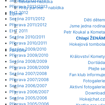
Sezóna 2012/2013
Reklamní nabídka
Příprava 2012/2013
Hrdý partner - nabídka
EHT 2012
Žijeme
Sezóna 2011/2012
Děti dětem
Příprava 2011/2012
Jsme jedna rodina
EHT 2011
Petr Koukal a Kometa
Sezóna 2010/2011
Chlapi ŽENÁM
Příprava 2010/2011
Hokejová tombola
Sezóna 2009/2010
Fanzóna
Příprava 2009/2010
Království Komety
Sezóna 2008/2009
Dortiáda
Příprava 2008/2009
Ptejte se
Sezóna 2007/2008
Fan klub informuje
Příprava 2007/2008
Fotogalerie
Sezóna 2006/2007
Aktivní fotogalerie
Příprava 2006/2007
Download
Sezóna 2005/2006
Hokejchat.cz
Příprava 2005/2006