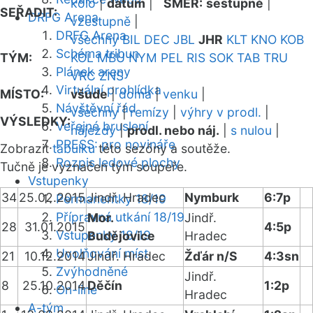
kolo
|
datum
|
SMĚR:
sestupně
|
SEŘADIT:
DRFG Arena
vzestupně
|
DRFG Arena
všechny
BIL
DEC
JBL
JHR
KLT
KNO
KOB
Schéma tribun
TÝM:
KOL
MBU
NYM
PEL
RIS
SOK
TAB
TRU
Plánek areny
VRC
ZNS
Virtuální prohlídka
MÍSTO:
všude
|
doma
|
venku
|
Návštěvní řád
všechny
|
remízy
|
výhry v prodl.
|
VÝSLEDKY:
Veřejné bruslení
nájezdy
|
prodl. nebo náj.
|
s nulou
|
PRESS: pro novináře
Zobrazit
tabulku
této sezóny a soutěže.
Rozpis ledové plochy
Tučně je vyznačen tým soupeře.
Vstupenky
34
25.02.2015
Jindř. Hradec
Nymburk
6:7p
Permanentky 18/19
Přípravná utkání 18/19
Mor.
Jindř.
28
31.01.2015
4:5p
Vstupenky 18/19
Budějovice
Hradec
Uvolňování míst
21
10.12.2014
Jindř. Hradec
Žďár n/S
4:3sn
Zvýhodněné
Jindř.
8
25.10.2014
Děčín
1:2p
On-line
Hradec
A-tým