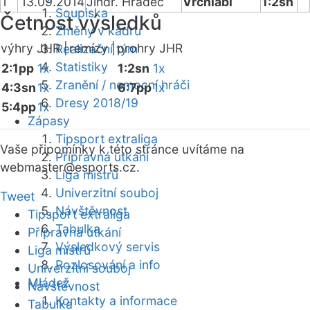
1
13.09.2014
Jindř. Hradec
Vrchlabí
1:2sn
Soupiska
Četnost výsledků
Změny v kádru
výhry JHR |
remízy |
prohry JHR
Realizační tým
Statistiky
2:1pp
1x
1:2sn
1x
Zranění / nemocní hráči
4:3sn
1x
6:7pp
1x
Dresy 2018/19
5:4pp
1x
Zápasy
Tipsport extraliga
Vaše připomínky k této stránce uvítáme na
Přípravná utkání
webmaster
@esports.cz.
Liga mistrů
Univerzitní souboj
Tweet
Návštěvnost
Tipsport extraliga
Tabulka
Přípravná utkání
Výsledkový servis
Liga mistrů
Rozlosování a info
Univerzitní souboj
Mládež
Návštěvnost
Kontakty a informace
Tabulka