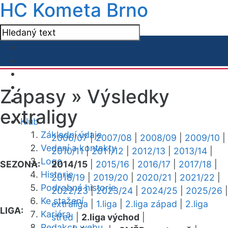
HC Kometa Brno
Zápasy »
Výsledky
extraligy
Klub
Základní údaje
2006/07
|
2007/08
|
2008/09
|
2009/10
|
Vedení a kontakty
2010/11
|
2011/12
|
2012/13
|
2013/14
|
Logo
SEZONA:
2014/15
|
2015/16
|
2016/17
|
2017/18
|
Historie
2018/19
|
2019/20
|
2020/21
|
2021/22
|
Podrobná historie
2022/23
|
2023/24
|
2024/25
|
2025/26
|
Ke stažení
extraliga
|
1.liga
|
2.liga západ
|
2.liga
LIGA:
Kariéra
střed
|
2.liga východ
|
Redakce webu