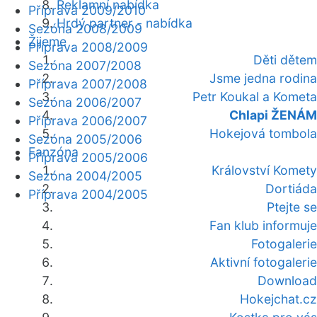
Reklamní nabídka
Příprava 2009/2010
Hrdý partner - nabídka
Sezóna 2008/2009
Žijeme
Příprava 2008/2009
Děti dětem
Sezóna 2007/2008
Jsme jedna rodina
Příprava 2007/2008
Petr Koukal a Kometa
Sezóna 2006/2007
Chlapi ŽENÁM
Příprava 2006/2007
Hokejová tombola
Sezóna 2005/2006
Fanzóna
Příprava 2005/2006
Království Komety
Sezóna 2004/2005
Dortiáda
Příprava 2004/2005
Ptejte se
Fan klub informuje
Fotogalerie
Aktivní fotogalerie
Download
Hokejchat.cz