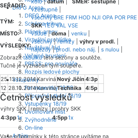
kolo
|
datum
|
SMĚR:
sestupně
|
SEŘADIT:
DRFG Arena
vzestupně
|
DRFG Arena
všechny
BRE
FRM
HOD
NJI
OPA
POR
PRE
TÝM:
Schéma tribun
SKK
TEC
VAL
VSE
Plánek areny
MÍSTO:
všude
|
doma
|
venku
|
Virtuální prohlídka
všechny
|
remízy
|
výhry v prodl.
|
VÝSLEDKY:
Návštěvní řád
nájezdy
|
prodl. nebo náj.
|
s nulou
|
Veřejné bruslení
Zobrazit
tabulku
této sezóny a soutěže.
PRESS: pro novináře
Tučně je vyznačen tým soupeře.
Rozpis ledové plochy
25
13.12.2014
Karviná
Nový Jičín
4:3p
Vstupenky
Permanentky 18/19
12
28.10.2014
Karviná
Technika
4:5p
Četnost výsledků
Přípravná utkání 18/19
Vstupenky 18/19
výhry SKK |
remízy |
prohry SKK
Uvolňování míst
4:3pp
1x
4:5pp
1x
Zvýhodněné
On-line
A-tým
Vaše připomínky k této stránce uvítáme na