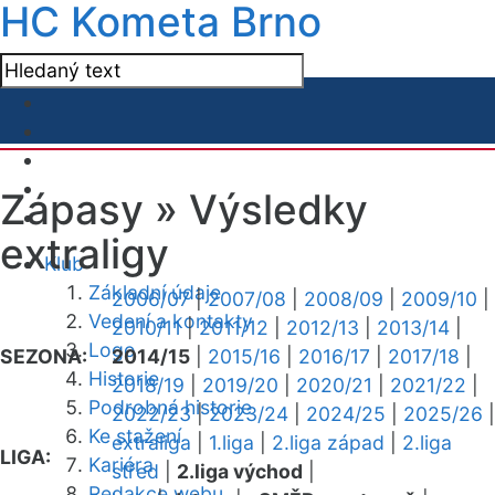
HC Kometa Brno
Zápasy »
Výsledky
extraligy
Klub
Základní údaje
2006/07
|
2007/08
|
2008/09
|
2009/10
|
Vedení a kontakty
2010/11
|
2011/12
|
2012/13
|
2013/14
|
Logo
SEZONA:
2014/15
|
2015/16
|
2016/17
|
2017/18
|
Historie
2018/19
|
2019/20
|
2020/21
|
2021/22
|
Podrobná historie
2022/23
|
2023/24
|
2024/25
|
2025/26
|
Ke stažení
extraliga
|
1.liga
|
2.liga západ
|
2.liga
LIGA:
Kariéra
střed
|
2.liga východ
|
Redakce webu