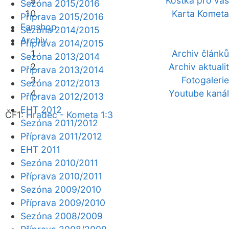
Kostka pro vás
Sezóna 2015/2016
Karta Kometa
Příprava 2015/2016
Fanshop
Sezóna 2014/2015
Archiv
Příprava 2014/2015
Archiv článků
Sezóna 2013/2014
Archiv aktualit
Příprava 2013/2014
Fotogalerie
Sezóna 2012/2013
Youtube kanál
Příprava 2012/2013
EHT 2012
ČF1:
Hradec - Kometa 1:3
Sezóna 2011/2012
Příprava 2011/2012
EHT 2011
Sezóna 2010/2011
Příprava 2010/2011
Sezóna 2009/2010
Příprava 2009/2010
Sezóna 2008/2009