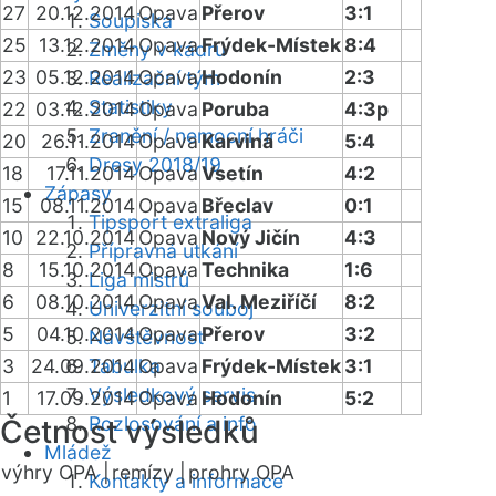
27
20.12.2014
Opava
Přerov
3:1
Soupiska
25
13.12.2014
Opava
Frýdek-Místek
8:4
Změny v kádru
23
05.12.2014
Opava
Hodonín
2:3
Realizační tým
Statistiky
22
03.12.2014
Opava
Poruba
4:3p
Zranění / nemocní hráči
20
26.11.2014
Opava
Karviná
5:4
Dresy 2018/19
18
17.11.2014
Opava
Vsetín
4:2
Zápasy
15
08.11.2014
Opava
Břeclav
0:1
Tipsport extraliga
10
22.10.2014
Opava
Nový Jičín
4:3
Přípravná utkání
8
15.10.2014
Opava
Technika
1:6
Liga mistrů
6
08.10.2014
Opava
Val. Meziříčí
8:2
Univerzitní souboj
5
04.10.2014
Opava
Přerov
3:2
Návštěvnost
3
24.09.2014
Tabulka
Opava
Frýdek-Místek
3:1
Výsledkový servis
1
17.09.2014
Opava
Hodonín
5:2
Rozlosování a info
Četnost výsledků
Mládež
výhry OPA |
remízy |
prohry OPA
Kontakty a informace