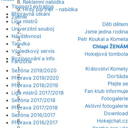
Reklamní nabídka
Tipsport extraliga
Hrdý partner - nabídka
Přípravná utkání
Žijeme
Liga mistrů
Děti dětem
Univerzitní souboj
Jsme jedna rodina
Návštěvnost
Petr Koukal a Kometa
Tabulka
Chlapi ŽENÁM
Výsledkový servis
Hokejová tombola
Rozlosování a info
Fanzóna
Království Komety
Sezóna 2019/2020
Dortiáda
Příprava 2019/2020
Ptejte se
Příprava 2018/2019
Fan klub informuje
Liga mistrů 2017/2018
Fotogalerie
Sezóna 2017/2018
Aktivní fotogalerie
Příprava 2017/2018
Download
Sezóna 2016/2017
Hokejchat.cz
Příprava 2016/2017