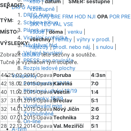
kolo
|
datum
|
SMĚR:
sestupně
|
SEŘADIT:
DRFG Arena
vzestupně
|
DRFG Arena
všechny
BRE
FRM
HOD
NJI
OPA
POR
PRE
TÝM:
Schéma tribun
SKK
TEC
VAL
VSE
Plánek areny
MÍSTO:
všude
|
doma
|
venku
|
Virtuální prohlídka
všechny
|
remízy
|
výhry v prodl.
|
VÝSLEDKY:
Návštěvní řád
nájezdy
|
prodl. nebo náj.
|
s nulou
|
Veřejné bruslení
Zobrazit
tabulku
této sezóny a soutěže.
PRESS: pro novináře
Tučně je vyznačen tým soupeře.
Rozpis ledové plochy
44
25.02.2015
Opava
Poruba
4:3sn
Vstupenky
Permanentky 18/19
42
18.02.2015
Opava
Karviná
7:0
Přípravná utkání 18/19
40
11.02.2015
Opava
Vsetín
1:4
Vstupenky 18/19
37
31.01.2015
Opava
Břeclav
5:1
Uvolňování míst
32
14.01.2015
Opava
Nový Jičín
2:6
Zvýhodněné
30
07.01.2015
Opava
Technika
3:2
On-line
28
22.12.2014
Opava
Val. Meziříčí
5:1
A-tým