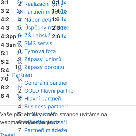
3:1
2x
0:1
1x
Realizační týmy
3:2
2x
1:4
1x
Partneři mládeže
4:2
1x
1:6
1x
Nábor dětí
Úspěchy mládeže
4:3
1x
2:3
1x
ZŠ Labská
4:3pp
1x
2:6
1x
SMS servis
4:3sn
1x
Týmová fota
5:1
2x
Zápasy juniorů
5:2
1x
Zápasy dorostu
5:4
1x
Partneři
7:0
1x
Generální partner
8:2
1x
GOLD hlavní partner
8:4
1x
Hlavní partneři
Business partneři
Vaše připomínky k této stránce uvítáme na
Hrdí partneři
webmaster
Mediální partneři
@esports.cz.
Partneři mládeže
Tweet