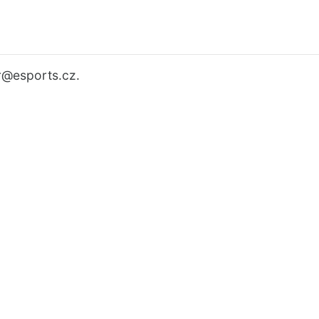
r
@esports.cz.