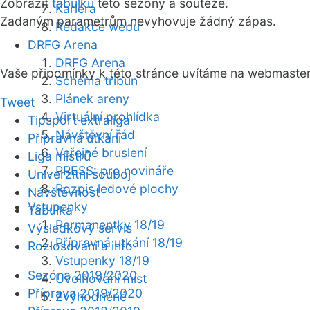
Zobrazit
tabulku
této sezóny a soutěže.
Kariéra
Zadaným parametrům nevyhovuje žádný zápas.
Redakce webu
DRFG Arena
DRFG Arena
Vaše připomínky k této stránce uvítáme na webmaste
Schéma tribun
Plánek areny
Tweet
Virtuální prohlídka
Tipsport extraliga
Návštěvní řád
Přípravná utkání
Veřejné bruslení
Liga mistrů
PRESS: pro novináře
Univerzitní souboj
Rozpis ledové plochy
Návštěvnost
Vstupenky
Tabulka
Permanentky 18/19
Výsledkový servis
Přípravná utkání 18/19
Rozlosování a info
Vstupenky 18/19
Sezóna 2019/2020
Uvolňování míst
Příprava 2019/2020
Zvýhodněné