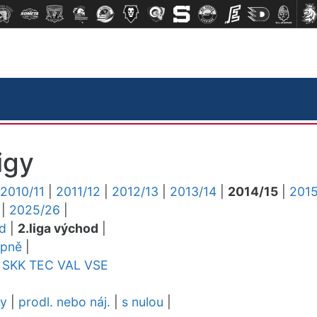
igy
2010/11
|
2011/12
|
2012/13
|
2013/14
|
2014/15
|
2015
|
2025/26
|
ed
|
2.liga východ
|
upně
|
SKK
TEC
VAL
VSE
dy
|
prodl. nebo náj.
|
s nulou
|