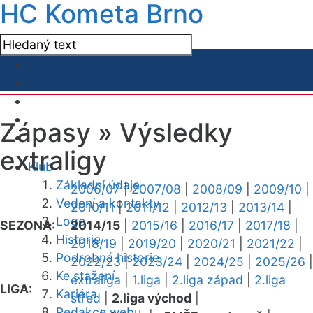
HC Kometa Brno
Zápasy »
Výsledky
extraligy
Klub
Základní údaje
2006/07
|
2007/08
|
2008/09
|
2009/10
|
Vedení a kontakty
2010/11
|
2011/12
|
2012/13
|
2013/14
|
Logo
SEZONA:
2014/15
|
2015/16
|
2016/17
|
2017/18
|
Historie
2018/19
|
2019/20
|
2020/21
|
2021/22
|
Podrobná historie
2022/23
|
2023/24
|
2024/25
|
2025/26
|
Ke stažení
extraliga
|
1.liga
|
2.liga západ
|
2.liga
LIGA:
Kariéra
střed
|
2.liga východ
|
Redakce webu