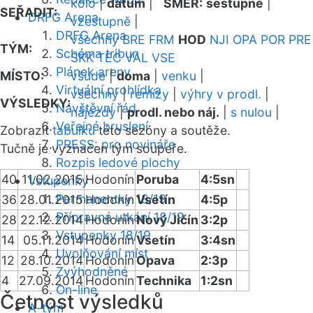
kolo
|
datum
|
SMĚR:
sestupně
|
SEŘADIT:
DRFG Arena
vzestupně
|
DRFG Arena
všechny
BRE
FRM
HOD
NJI
OPA
POR
PRE
TÝM:
Schéma tribun
SKK
TEC
VAL
VSE
Plánek areny
MÍSTO:
všude
|
doma
|
venku
|
Virtuální prohlídka
všechny
|
remízy
|
výhry v prodl.
|
VÝSLEDKY:
Návštěvní řád
nájezdy
|
prodl. nebo náj.
|
s nulou
|
Veřejné bruslení
Zobrazit
tabulku
této sezóny a soutěže.
PRESS: pro novináře
Tučně je vyznačen tým soupeře.
Rozpis ledové plochy
40
11.02.2015
Hodonín
Poruba
4:5sn
Vstupenky
Permanentky 18/19
36
28.01.2015
Hodonín
Vsetín
4:5p
Přípravná utkání 18/19
28
22.12.2014
Hodonín
Nový Jičín
3:2p
Vstupenky 18/19
14
05.11.2014
Hodonín
Vsetín
3:4sn
Uvolňování míst
12
28.10.2014
Hodonín
Opava
2:3p
Zvýhodněné
4
27.09.2014
Hodonín
Technika
1:2sn
On-line
Četnost výsledků
A-tým