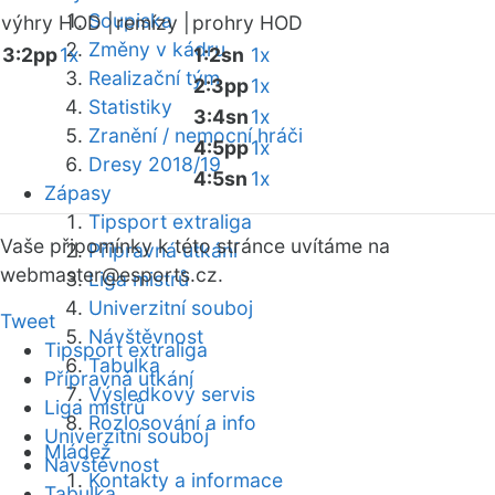
Soupiska
výhry HOD |
remízy |
prohry HOD
Změny v kádru
3:2pp
1x
1:2sn
1x
Realizační tým
2:3pp
1x
Statistiky
3:4sn
1x
Zranění / nemocní hráči
4:5pp
1x
Dresy 2018/19
4:5sn
1x
Zápasy
Tipsport extraliga
Vaše připomínky k této stránce uvítáme na
Přípravná utkání
webmaster
@esports.cz.
Liga mistrů
Univerzitní souboj
Tweet
Návštěvnost
Tipsport extraliga
Tabulka
Přípravná utkání
Výsledkový servis
Liga mistrů
Rozlosování a info
Univerzitní souboj
Mládež
Návštěvnost
Kontakty a informace
Tabulka