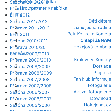
Reklamní nabídka
Sezóna 2012/2013
Hrdý partner - nabídka
Příprava 2012/2013
Žijeme
EHT 2012
Děti dětem
Sezóna 2011/2012
Jsme jedna rodina
Příprava 2011/2012
Petr Koukal a Kometa
EHT 2011
Chlapi ŽENÁM
Sezóna 2010/2011
Hokejová tombola
Příprava 2010/2011
Fanzóna
Sezóna 2009/2010
Království Komety
Příprava 2009/2010
Dortiáda
Sezóna 2008/2009
Ptejte se
Příprava 2008/2009
Fan klub informuje
Sezóna 2007/2008
Fotogalerie
Příprava 2007/2008
Aktivní fotogalerie
Sezóna 2006/2007
Download
Příprava 2006/2007
Hokejchat.cz
Sezóna 2005/2006