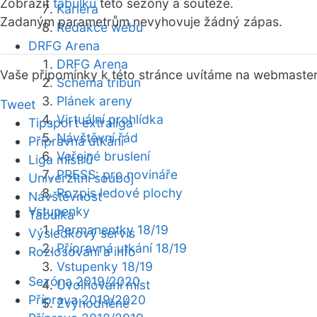
Zobrazit
tabulku
této sezóny a soutěže.
Kariéra
Zadaným parametrům nevyhovuje žádný zápas.
Redakce webu
DRFG Arena
DRFG Arena
Vaše připomínky k této stránce uvítáme na webmaste
Schéma tribun
Plánek areny
Tweet
Virtuální prohlídka
Tipsport extraliga
Návštěvní řád
Přípravná utkání
Veřejné bruslení
Liga mistrů
PRESS: pro novináře
Univerzitní souboj
Rozpis ledové plochy
Návštěvnost
Vstupenky
Tabulka
Permanentky 18/19
Výsledkový servis
Přípravná utkání 18/19
Rozlosování a info
Vstupenky 18/19
Sezóna 2019/2020
Uvolňování míst
Příprava 2019/2020
Zvýhodněné