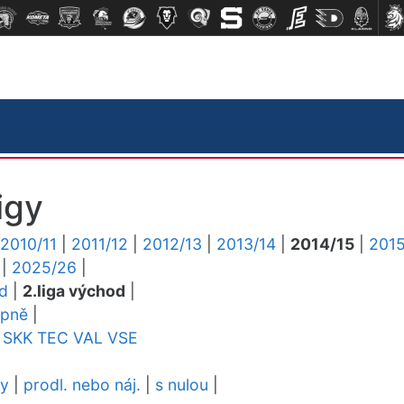
igy
2010/11
|
2011/12
|
2012/13
|
2013/14
|
2014/15
|
2015
|
2025/26
|
ed
|
2.liga východ
|
upně
|
SKK
TEC
VAL
VSE
dy
|
prodl. nebo náj.
|
s nulou
|