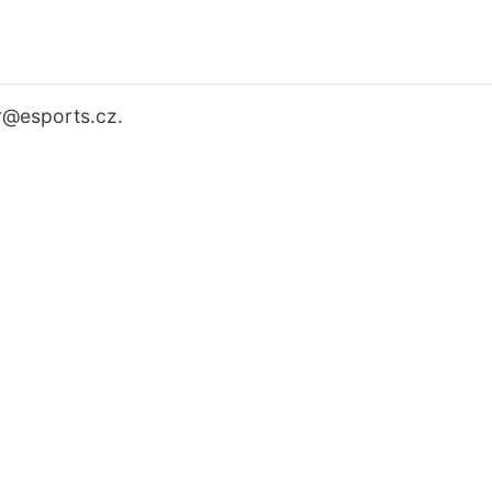
r
@esports.cz.