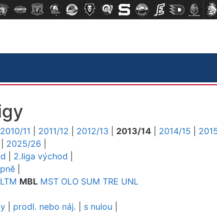
igy
2010/11
|
2011/12
|
2012/13
|
2013/14
|
2014/15
|
2015
|
2025/26
|
ed
|
2.liga východ
|
upně
|
LTM
MBL
MST
OLO
SUM
TRE
UNL
dy
|
prodl. nebo náj.
|
s nulou
|