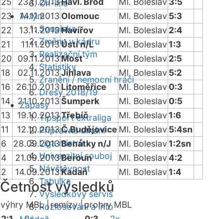
25
23.11.2013
Havl. Brod
Ml. Boleslav
3:5
On-line
23
A-tým
14.11.2013
Olomouc
Ml. Boleslav
5:3
Soupiska
22
13.11.2013
Havířov
Ml. Boleslav
2:4
Změny v kádru
21
11.11.2013
Ústí n/L
Ml. Boleslav
1:3
Realizační tým
20
09.11.2013
Most
Ml. Boleslav
2:5
Statistiky
18
02.11.2013
Jihlava
Ml. Boleslav
5:2
Zranění / nemocní hráči
16
26.10.2013
Litoměřice
Ml. Boleslav
0:3
Dresy 2018/19
14
21.10.2013
Šumperk
Ml. Boleslav
0:5
Zápasy
13
19.10.2013
Třebíč
Ml. Boleslav
1:6
Tipsport extraliga
11
12.10.2013
Č.Budějovice
Ml. Boleslav
5:4sn
Přípravná utkání
Liga mistrů
6
28.09.2013
Benátky n/J
Ml. Boleslav
1:2sn
Univerzitní souboj
4
21.09.2013
Beroun
Ml. Boleslav
4:2
Návštěvnost
2
14.09.2013
Kadaň
Ml. Boleslav
1:4
Tabulka
Četnost výsledků
Výsledkový servis
výhry MBL |
remízy |
prohry MBL
Rozlosování a info
2:1
2x
0:3
2x