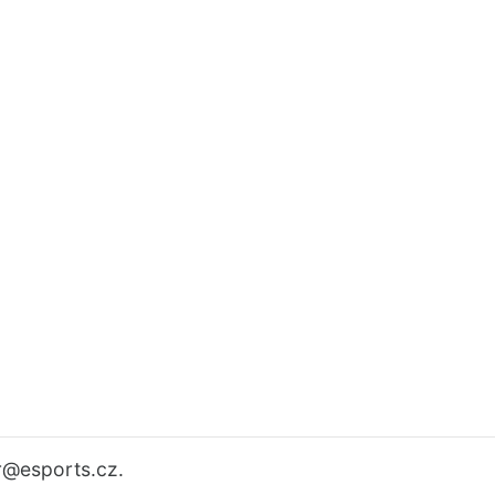
r
@esports.cz.