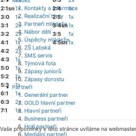
Mládež
Kontakty a informace
2:1sn
1x
2:4
1x
Realizační týmy
3:0
1x
2:5
1x
Partneři mládeže
3:1
2x
3:4sn
1x
Nábor dětí
3:2
2x
3:5
1x
Úspěchy mládeže
4:1
1x
4:5sn
1x
ZŠ Labská
4:2
2x
SMS servis
4:3
1x
Týmová fota
5:0
1x
Zápasy juniorů
5:2
1x
Zápasy dorostu
5:3
1x
Partneři
6:1
1x
Generální partner
6:3
2x
GOLD hlavní partner
7:1
1x
Hlavní partneři
Business partneři
Hrdí partneři
Vaše připomínky k této stránce uvítáme na webmaste
Mediální partneři