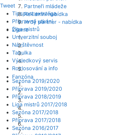
Tweet
Partneři mládeže
Tipsport extraliga
Reklamní nabídka
Přípravná utkání
Hrdý partner - nabídka
Liga mistrů
Žijeme
Univerzitní souboj
Návštěvnost
Tabulka
Výsledkový servis
Rozlosování a info
Fanzóna
Sezóna 2019/2020
Příprava 2019/2020
Příprava 2018/2019
Liga mistrů 2017/2018
Sezóna 2017/2018
Příprava 2017/2018
Sezóna 2016/2017