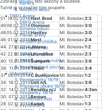
Zobrazit
tabulku
této sezóny a soutěže.
Kariéra
Tučně je vyznačen tým soupeře.
Redakce webu
DRFG Arena
51
14.02.2014
Havl. Brod
Ml. Boleslav
2:3
DRFG Arena
49
08.02.2014
Olomouc
Ml. Boleslav
3:0
Schéma tribun
48
05.02.2014
Havířov
Ml. Boleslav
3:0
Plánek areny
46
01.02.2014
Most
Ml. Boleslav
2:4
Virtuální prohlídka
44
27.01.2014
Jihlava
Ml. Boleslav
1:2
Návštěvní řád
42
22.01.2014
Litoměřice
Ml. Boleslav
2:3
Veřejné bruslení
PRESS: pro novináře
40
15.01.2014
Šumperk
Ml. Boleslav
3:6
Rozpis ledové plochy
39
11.01.2014
Třebíč
Ml. Boleslav
3:4
Vstupenky
37
06.01.2014
Č.Budějovice
Ml. Boleslav
1:2
Permanentky 18/19
34
18.12.2013
Ústí n/L
Ml. Boleslav
3:6
Přípravná utkání 18/19
32
14.12.2013
Benátky n/J
Ml. Boleslav
4:3sn
Vstupenky 18/19
30
07.12.2013
Beroun
Ml. Boleslav
1:7
Uvolňování míst
28
02.12.2013
Kadaň
Ml. Boleslav
1:3
Zvýhodněné