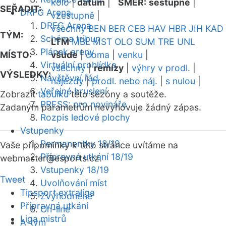
kolo
|
datum
|
SMĚR:
sestupně
|
SEŘADIT:
DRFG Arena
vzestupně
|
DRFG Arena
všechny
BEN
BER
CEB
HAV
HBR
JIH
KAD
TÝM:
Schéma tribun
LTM
MBL
MST
OLO
SUM
TRE
UNL
Plánek areny
MÍSTO:
všude
|
doma
|
venku
|
Virtuální prohlídka
všechny
|
remízy
|
výhry v prodl.
|
VÝSLEDKY:
Návštěvní řád
nájezdy
|
prodl. nebo náj.
|
s nulou
|
Veřejné bruslení
Zobrazit
tabulku
této sezóny a soutěže.
PRESS: pro novináře
Zadaným parametrům nevyhovuje žádný zápas.
Rozpis ledové plochy
Vstupenky
Permanentky 18/19
Vaše připomínky k této stránce uvítáme na
Přípravná utkání 18/19
webmaster
@esports.cz.
Vstupenky 18/19
Tweet
Uvolňování míst
Tipsport extraliga
Zvýhodněné
Přípravná utkání
On-line
Liga mistrů
A-tým