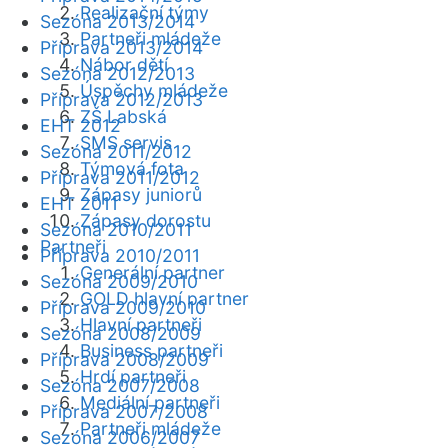
Realizační týmy
Sezóna 2013/2014
Partneři mládeže
Příprava 2013/2014
Nábor dětí
Sezóna 2012/2013
Úspěchy mládeže
Příprava 2012/2013
ZŠ Labská
EHT 2012
SMS servis
Sezóna 2011/2012
Týmová fota
Příprava 2011/2012
Zápasy juniorů
EHT 2011
Zápasy dorostu
Sezóna 2010/2011
Partneři
Příprava 2010/2011
Generální partner
Sezóna 2009/2010
GOLD hlavní partner
Příprava 2009/2010
Hlavní partneři
Sezóna 2008/2009
Business partneři
Příprava 2008/2009
Hrdí partneři
Sezóna 2007/2008
Mediální partneři
Příprava 2007/2008
Partneři mládeže
Sezóna 2006/2007