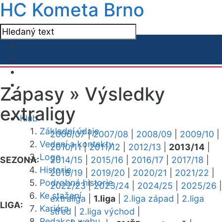
HC Kometa Brno
Zápasy »
Výsledky
extraligy
Klub
Základní údaje
2006/07
|
2007/08
|
2008/09
|
2009/10
|
Vedení a kontakty
2010/11
|
2011/12
|
2012/13
|
2013/14
|
Logo
SEZONA:
2014/15
|
2015/16
|
2016/17
|
2017/18
|
Historie
2018/19
|
2019/20
|
2020/21
|
2021/22
|
Podrobná historie
2022/23
|
2023/24
|
2024/25
|
2025/26
|
Ke stažení
extraliga
|
1.liga
|
2.liga západ
|
2.liga
LIGA:
Kariéra
střed
|
2.liga východ
|
Redakce webu