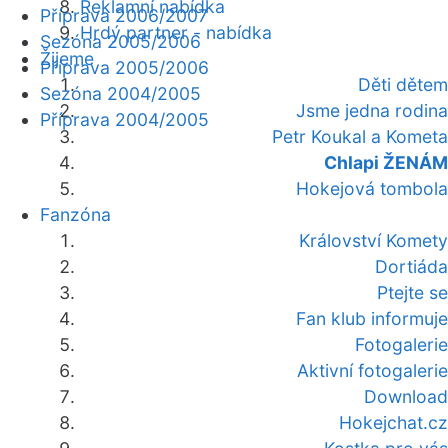
Reklamní nabídka
Příprava 2006/2007
Hrdý partner - nabídka
Sezóna 2005/2006
Žijeme
Příprava 2005/2006
Děti dětem
Sezóna 2004/2005
Jsme jedna rodina
Příprava 2004/2005
Petr Koukal a Kometa
Chlapi ŽENÁM
Hokejová tombola
Fanzóna
Království Komety
Dortiáda
Ptejte se
Fan klub informuje
Fotogalerie
Aktivní fotogalerie
Download
Hokejchat.cz