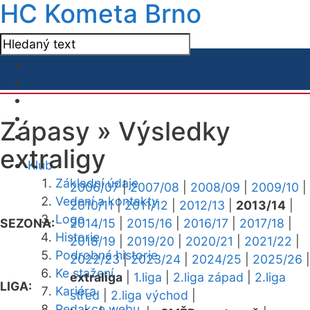
HC Kometa Brno
Zápasy »
Výsledky
extraligy
Klub
Základní údaje
2006/07
|
2007/08
|
2008/09
|
2009/10
|
Vedení a kontakty
2010/11
|
2011/12
|
2012/13
|
2013/14
|
Logo
SEZONA:
2014/15
|
2015/16
|
2016/17
|
2017/18
|
Historie
2018/19
|
2019/20
|
2020/21
|
2021/22
|
Podrobná historie
2022/23
|
2023/24
|
2024/25
|
2025/26
|
Ke stažení
extraliga
|
1.liga
|
2.liga západ
|
2.liga
LIGA:
Kariéra
střed
|
2.liga východ
|
Redakce webu