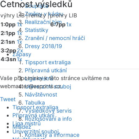
Četnost výsledků
Soupiska
Změny v kádru
výhry LIB |
remízy |
prohry LIB
Realizační tým
1:0pp
1x
6:7pp
1x
Statistiky
2:1pp
1x
Zranění / nemocní hráči
2:1sn
1x
Dresy 2018/19
3:2pp
2x
Zápasy
4:3sn
1x
Tipsport extraliga
Přípravná utkání
Vaše připomínky k této stránce uvítáme na
Liga mistrů
webmaster
@esports.cz.
Univerzitní souboj
Návštěvnost
Tweet
Tabulka
Tipsport extraliga
Výsledkový servis
Přípravná utkání
Rozlosování a info
Liga mistrů
Mládež
Univerzitní souboj
Kontakty a informace