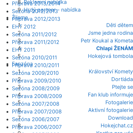
Reklamní nabídka
Příprava 2013/2014
Hrdý partner - nabídka
Sezóna 2012/2013
Žijeme
Příprava 2012/2013
Děti dětem
EHT 2012
Jsme jedna rodina
Sezóna 2011/2012
Petr Koukal a Kometa
Příprava 2011/2012
Chlapi ŽENÁM
EHT 2011
Hokejová tombola
Sezóna 2010/2011
Fanzóna
Příprava 2010/2011
Království Komety
Sezóna 2009/2010
Dortiáda
Příprava 2009/2010
Ptejte se
Sezóna 2008/2009
Fan klub informuje
Příprava 2008/2009
Fotogalerie
Sezóna 2007/2008
Aktivní fotogalerie
Příprava 2007/2008
Download
Sezóna 2006/2007
Hokejchat.cz
Příprava 2006/2007