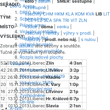
kolo
|
datum
|
SMĚR:
sestupně
|
SEŘADIT:
DRFG Arena
vzestupně
|
DRFG Arena
všechny
CHM
HKM
KLA
KOM
KVA
LIB
LIT
TÝM:
Schéma tribun
PCE
PLZ
SLA
SPA
TRI
VIT
ZLN
Plánek areny
MÍSTO:
všude
|
doma
|
venku
|
Virtuální prohlídka
všechny
|
remízy
|
výhry v prodl.
|
VÝSLEDKY:
Návštěvní řád
nájezdy
|
prodl. nebo náj.
|
s nulou
|
Veřejné bruslení
Zobrazit
tabulku
této sezóny a soutěže.
PRESS: pro novináře
Tučně je vyznačen tým soupeře.
Rozpis ledové plochy
52
07.03.2014
Liberec
Zlín
4:3sn
Vstupenky
Permanentky 18/19
42
26.01.2014
Liberec
Litvínov
3:2p
Přípravná utkání 18/19
32
26.12.2013
Liberec
Kladno
3:2p
Vstupenky 18/19
20
15.11.2013
Liberec
K. Vary
1:0p
Uvolňování míst
16
27.10.2013
Liberec
Litvínov
2:1p
Zvýhodněné
12
13.10.2013
Liberec
Hr. Králové
6:7p
On-line
8
01.10.2013
Liberec
Slavia
2:1sn
A-tým