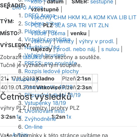
kolo
|
datum
|
SMĚR:
sestupně
|
SEŘADIT:
DRFG Arena
vzestupně
|
DRFG Arena
všechny
CHM
HKM
KLA
KOM
KVA
LIB
LIT
TÝM:
Schéma tribun
PCE
PLZ
SLA
SPA
TRI
VIT
ZLN
Plánek areny
MÍSTO:
všude
|
doma
|
venku
|
Virtuální prohlídka
všechny
|
remízy
|
výhry v prodl.
|
VÝSLEDKY:
Návštěvní řád
nájezdy
|
prodl. nebo náj.
|
s nulou
|
Veřejné bruslení
Zobrazit
tabulku
této sezóny a soutěže.
PRESS: pro novináře
Tučně je vyznačen tým soupeře.
Rozpis ledové plochy
21
17.11.2013
Kladno
Plzeň
2:1sn
Vstupenky
Permanentky 18/19
40
19.01.2014
Vítkovice
Plzeň
2:3sn
Četnost výsledků
Přípravná utkání 18/19
Vstupenky 18/19
výhry PLZ |
remízy |
prohry PLZ
Uvolňování míst
3:2sn
1x
1:2sn
1x
Zvýhodněné
On-line
A-tým
Vaše připomínky k této stránce uvítáme na