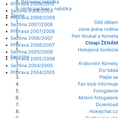
Reklamní nabídka
Příprava 2009/2010
Hrdý partner - nabídka
Sezóna 2008/2009
Žijeme
Příprava 2008/2009
Děti dětem
Sezóna 2007/2008
Jsme jedna rodina
Příprava 2007/2008
Petr Koukal a Kometa
Sezóna 2006/2007
Chlapi ŽENÁM
Příprava 2006/2007
Hokejová tombola
Sezóna 2005/2006
Fanzóna
Příprava 2005/2006
Království Komety
Sezóna 2004/2005
Dortiáda
Příprava 2004/2005
Ptejte se
Fan klub informuje
Fotogalerie
Aktivní fotogalerie
Download
Hokejchat.cz