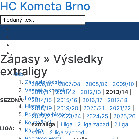
HC Kometa Brno
Zápasy »
Výsledky
extraligy
Klub
Základní údaje
2006/07
|
2007/08
|
2008/09
|
2009/10
|
Vedení a kontakty
2010/11
|
2011/12
|
2012/13
|
2013/14
|
Logo
SEZONA:
2014/15
|
2015/16
|
2016/17
|
2017/18
|
Historie
2018/19
|
2019/20
|
2020/21
|
2021/22
|
Podrobná historie
2022/23
|
2023/24
|
2024/25
|
2025/26
|
Ke stažení
extraliga
|
1.liga
|
2.liga západ
|
2.liga
LIGA:
Kariéra
střed
|
2.liga východ
|
Redakce webu