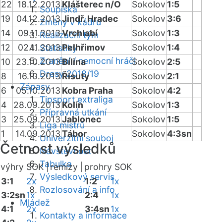
22
18.12.2013
Klášterec n/O
Sokolov
1:5
Soupiska
19
04.12.2013
Jindř. Hradec
Sokolov
3:6
Změny v kádru
14
09.11.2013
Vrchlabí
Sokolov
1:3
Realizační tým
12
02.11.2013
Pelhřimov
Sokolov
1:4
Statistiky
Zranění / nemocní hráči
10
23.10.2013
Bílina
Sokolov
2:5
Dresy 2018/19
8
16.10.2013
Řisuty
Sokolov
2:1
Zápasy
6
05.10.2013
Kobra Praha
Sokolov
4:2
Tipsport extraliga
4
28.09.2013
Kolín
Sokolov
1:3
Přípravná utkání
3
25.09.2013
Jablonec
Sokolov
1:5
Liga mistrů
1
14.09.2013
Tábor
Sokolov
4:3sn
Univerzitní souboj
Četnost výsledků
Návštěvnost
Tabulka
výhry SOK |
remízy |
prohry SOK
Výsledkový servis
3:1
2x
1:2
1x
Rozlosování a info
3:2sn
1x
2:4
1x
Mládež
4:1
2x
3:4sn
1x
Kontakty a informace