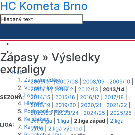
HC Kometa Brno
Zápasy »
Výsledky
extraligy
Klub
Základní údaje
2006/07
|
2007/08
|
2008/09
|
2009/10
|
Vedení a kontakty
2010/11
|
2011/12
|
2012/13
|
2013/14
|
Logo
SEZONA:
2014/15
|
2015/16
|
2016/17
|
2017/18
|
Historie
2018/19
|
2019/20
|
2020/21
|
2021/22
|
Podrobná historie
2022/23
|
2023/24
|
2024/25
|
2025/26
|
Ke stažení
extraliga
|
1.liga
|
2.liga západ
|
2.liga
LIGA:
Kariéra
střed
|
2.liga východ
|
Redakce webu