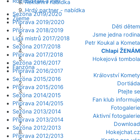
Rozlosování a info
Reklamní nabídka
Hrdý partner - nabídka
Sezóna 2019/2020
Žijeme
Příprava 2019/2020
Děti dětem
Příprava 2018/2019
Jsme jedna rodina
Liga mistrů 2017/2018
Petr Koukal a Kometa
Sezóna 2017/2018
Chlapi ŽENÁM
Příprava 2017/2018
Hokejová tombola
Sezóna 2016/2017
Fanzóna
Příprava 2016/2017
Království Komety
Sezóna 2015/2016
Dortiáda
Příprava 2015/2016
Ptejte se
Sezóna 2014/2015
Fan klub informuje
Příprava 2014/2015
Fotogalerie
Sezóna 2013/2014
Aktivní fotogalerie
Příprava 2013/2014
Download
Sezóna 2012/2013
Hokejchat.cz
Příprava 2012/2013