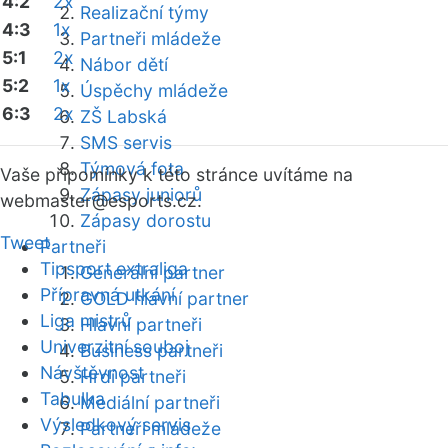
4:2
2x
Realizační týmy
4:3
1x
Partneři mládeže
5:1
2x
Nábor dětí
5:2
1x
Úspěchy mládeže
6:3
2x
ZŠ Labská
SMS servis
Týmová fota
Vaše připomínky k této stránce uvítáme na
Zápasy juniorů
webmaster
@esports.cz.
Zápasy dorostu
Tweet
Partneři
Tipsport extraliga
Generální partner
Přípravná utkání
GOLD hlavní partner
Liga mistrů
Hlavní partneři
Univerzitní souboj
Business partneři
Návštěvnost
Hrdí partneři
Tabulka
Mediální partneři
Výsledkový servis
Partneři mládeže