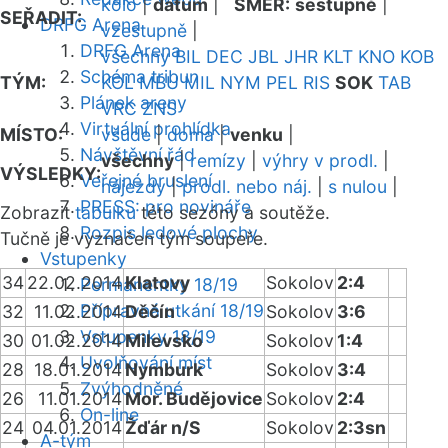
kolo
|
datum
|
SMĚR:
sestupně
|
SEŘADIT:
DRFG Arena
vzestupně
|
DRFG Arena
všechny
BIL
DEC
JBL
JHR
KLT
KNO
KOB
Schéma tribun
TÝM:
KOL
MBU
MIL
NYM
PEL
RIS
SOK
TAB
Plánek areny
VRC
ZNS
Virtuální prohlídka
MÍSTO:
všude
|
doma
|
venku
|
Návštěvní řád
všechny
|
remízy
|
výhry v prodl.
|
VÝSLEDKY:
Veřejné bruslení
nájezdy
|
prodl. nebo náj.
|
s nulou
|
PRESS: pro novináře
Zobrazit
tabulku
této sezóny a soutěže.
Rozpis ledové plochy
Tučně je vyznačen tým soupeře.
Vstupenky
34
22.02.2014
Klatovy
Sokolov
2:4
Permanentky 18/19
Přípravná utkání 18/19
32
11.02.2014
Děčín
Sokolov
3:6
Vstupenky 18/19
30
01.02.2014
Milevsko
Sokolov
1:4
Uvolňování míst
28
18.01.2014
Nymburk
Sokolov
3:4
Zvýhodněné
26
11.01.2014
Mor. Budějovice
Sokolov
2:4
On-line
24
04.01.2014
Žďár n/S
Sokolov
2:3sn
A-tým