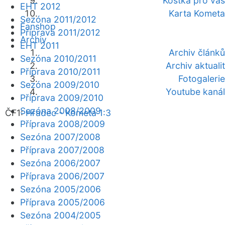
Kostka pro vás
EHT 2012
Karta Kometa
Sezóna 2011/2012
Fanshop
Příprava 2011/2012
Archiv
EHT 2011
Archiv článků
Sezóna 2010/2011
Archiv aktualit
Příprava 2010/2011
Fotogalerie
Sezóna 2009/2010
Youtube kanál
Příprava 2009/2010
Sezóna 2008/2009
ČF1:
Hradec - Kometa 1:3
Příprava 2008/2009
Sezóna 2007/2008
Příprava 2007/2008
Sezóna 2006/2007
Příprava 2006/2007
Sezóna 2005/2006
Příprava 2005/2006
Sezóna 2004/2005