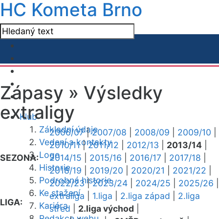
HC Kometa Brno
Zápasy »
Výsledky
extraligy
Klub
Základní údaje
2006/07
|
2007/08
|
2008/09
|
2009/10
|
Vedení a kontakty
2010/11
|
2011/12
|
2012/13
|
2013/14
|
Logo
SEZONA:
2014/15
|
2015/16
|
2016/17
|
2017/18
|
Historie
2018/19
|
2019/20
|
2020/21
|
2021/22
|
Podrobná historie
2022/23
|
2023/24
|
2024/25
|
2025/26
|
Ke stažení
extraliga
|
1.liga
|
2.liga západ
|
2.liga
LIGA:
Kariéra
střed
|
2.liga východ
|
Redakce webu