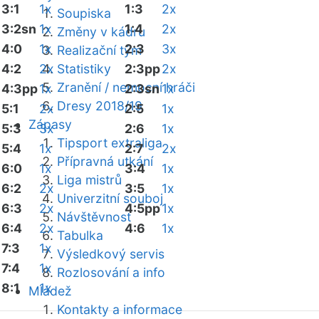
3:1
1x
1:3
2x
Soupiska
3:2sn
1x
1:4
2x
Změny v kádru
4:0
1x
2:3
3x
Realizační tým
4:2
2x
Statistiky
2:3pp
2x
Zranění / nemocní hráči
4:3pp
1x
2:3sn
1x
Dresy 2018/19
5:1
2x
2:5
1x
Zápasy
5:3
3x
2:6
1x
Tipsport extraliga
5:4
1x
2:7
2x
Přípravná utkání
6:0
1x
3:4
1x
Liga mistrů
6:2
2x
3:5
1x
Univerzitní souboj
6:3
2x
4:5pp
1x
Návštěvnost
6:4
2x
4:6
1x
Tabulka
7:3
1x
Výsledkový servis
7:4
1x
Rozlosování a info
8:1
1x
Mládež
Kontakty a informace