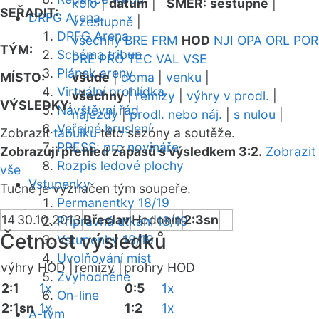
kolo
|
datum
|
SMĚR:
sestupně
|
SEŘADIT:
DRFG Arena
vzestupně
|
DRFG Arena
všechny
BRE
FRM
HOD
NJI
OPA
ORL
POR
TÝM:
Schéma tribun
PRE
PRO
TEC
VAL
VSE
Plánek areny
MÍSTO:
všude
|
doma
|
venku
|
Virtuální prohlídka
všechny
|
remízy
|
výhry v prodl.
|
VÝSLEDKY:
Návštěvní řád
nájezdy
|
prodl. nebo náj.
|
s nulou
|
Veřejné bruslení
Zobrazit
tabulku
této sezóny a soutěže.
PRESS: pro novináře
Zobrazuji přehled zápasů s výsledkem 3:2.
Zobrazit
Rozpis ledové plochy
vše
Vstupenky
Tučně je vyznačen tým soupeře.
Permanentky 18/19
14
30.10.2013
Břeclav
Hodonín
2:3sn
Přípravná utkání 18/19
Četnost výsledků
Vstupenky 18/19
Uvolňování míst
výhry HOD |
remízy |
prohry HOD
Zvýhodněné
2:1
1x
0:5
1x
On-line
2:1sn
1x
1:2
1x
A-tým