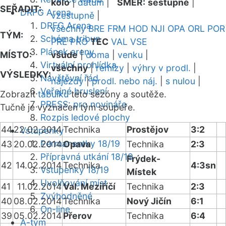
kolo
|
datum
|
SMĚR:
sestupně
|
SEŘADIT:
DRFG Arena
vzestupně
|
DRFG Arena
všechny
BRE
FRM
HOD
NJI
OPA
ORL
POR
TÝM:
Schéma tribun
PRE
PRO
TEC
VAL
VSE
Plánek areny
MÍSTO:
všude
|
doma
|
venku
|
Virtuální prohlídka
všechny
|
remízy
|
výhry v prodl.
|
VÝSLEDKY:
Návštěvní řád
nájezdy
|
prodl. nebo náj.
|
s nulou
|
Veřejné bruslení
Zobrazit
tabulku
této sezóny a soutěže.
PRESS: pro novináře
Tučně je vyznačen tým soupeře.
Rozpis ledové plochy
44
22.02.2014
Technika
Prostějov
3:2
Vstupenky
Permanentky 18/19
43
20.02.2014
Opava
Technika
2:3
Přípravná utkání 18/19
Frýdek-
42
14.02.2014
Technika
4:3sn
Vstupenky 18/19
Místek
Uvolňování míst
41
11.02.2014
Val. Meziříčí
Technika
2:3
Zvýhodněné
40
08.02.2014
Technika
Nový Jičín
6:1
On-line
39
05.02.2014
Přerov
Technika
6:4
A-tým