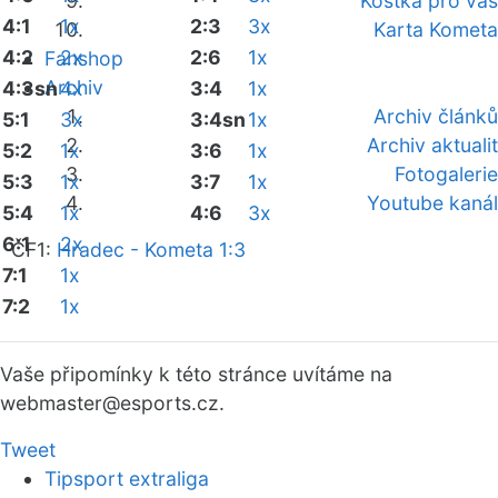
Kostka pro vás
4:1
1x
2:3
3x
Karta Kometa
4:2
2x
2:6
1x
Fanshop
Archiv
4:3sn
4x
3:4
1x
Archiv článků
5:1
3x
3:4sn
1x
Archiv aktualit
5:2
1x
3:6
1x
Fotogalerie
5:3
1x
3:7
1x
Youtube kanál
5:4
1x
4:6
3x
6:1
2x
ČF1:
Hradec - Kometa 1:3
7:1
1x
7:2
1x
Vaše připomínky k této stránce uvítáme na
webmaster
@esports.cz.
Tweet
Tipsport extraliga