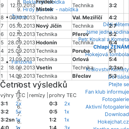
Frýdek-
Reklamní nabídka
9
12.10.2013
Technika
3:2
Místek
Hrdý partner - nabídka
Žijeme
8
09.10.2013
Technika
Val. Meziříčí
4:2
Děti dětem
7
05.10.2013
Nový Jičín
Technika
2:7
Jsme jedna rodina
6
02.10.2013
Technika
Přerov
5:2
Petr Koukal a Kometa
5
28.09.2013
Hodonín
Technika
6:4
Chlapi ŽENÁM
4
25.09.2013
Technika
Poruba
5:1
Hokejová tombola
3
21.09.2013
Technika
Orlová
5:4
Fanzóna
2
18.09.2013
Vsetín
Technika
2:3sn
Království Komety
1
14.09.2013
Technika
Břeclav
5:3
Dortiáda
Četnost výsledků
Ptejte se
Fan klub informuje
výhry TEC |
remízy |
prohry TEC
Fotogalerie
3:1
2x
0:3
2x
Aktivní fotogalerie
3:2
5x
0:5
1x
Download
3:2sn
1x
1:2
1x
Hokejchat.cz
4:0
1x
1:4
3x