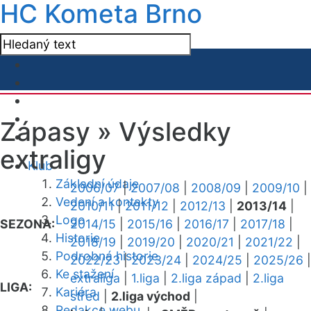
HC Kometa Brno
Zápasy »
Výsledky
extraligy
Klub
Základní údaje
2006/07
|
2007/08
|
2008/09
|
2009/10
|
Vedení a kontakty
2010/11
|
2011/12
|
2012/13
|
2013/14
|
Logo
SEZONA:
2014/15
|
2015/16
|
2016/17
|
2017/18
|
Historie
2018/19
|
2019/20
|
2020/21
|
2021/22
|
Podrobná historie
2022/23
|
2023/24
|
2024/25
|
2025/26
|
Ke stažení
extraliga
|
1.liga
|
2.liga západ
|
2.liga
LIGA:
Kariéra
střed
|
2.liga východ
|
Redakce webu