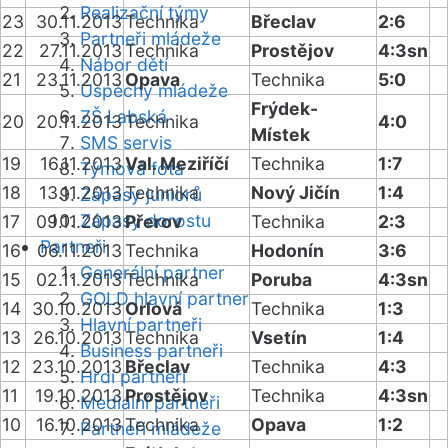
Realizační týmy
23
30.11.2013
Technika
Břeclav
2:6
Partneři mládeže
22
27.11.2013
Technika
Prostějov
4:3sn
Nábor dětí
21
23.11.2013
Opava
Technika
5:0
Úspěchy mládeže
Frýdek-
ZŠ Labská
20
20.11.2013
Technika
4:0
Místek
SMS servis
19
16.11.2013
Val. Meziříčí
Technika
1:7
Týmová fota
18
13.11.2013
Technika
Nový Jičín
1:4
Zápasy juniorů
Zápasy dorostu
17
09.11.2013
Přerov
Technika
2:3
Partneři
16
06.11.2013
Technika
Hodonín
3:6
Generální partner
15
02.11.2013
Technika
Poruba
4:3sn
GOLD hlavní partner
14
30.10.2013
Orlová
Technika
1:3
Hlavní partneři
13
26.10.2013
Technika
Vsetín
1:4
Business partneři
12
23.10.2013
Břeclav
Technika
4:3
Hrdí partneři
11
19.10.2013
Prostějov
Technika
4:3sn
Mediální partneři
10
16.10.2013
Technika
Opava
1:2
Partneři mládeže