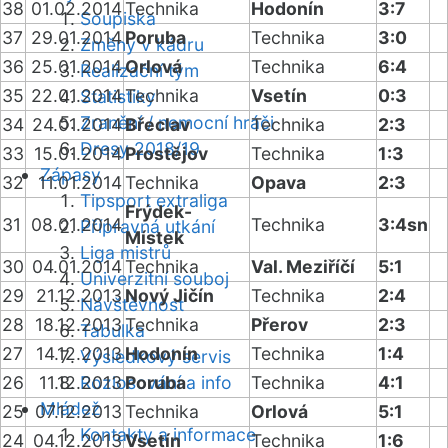
38
01.02.2014
Technika
Hodonín
3:7
Soupiska
37
29.01.2014
Poruba
Technika
3:0
Změny v kádru
36
25.01.2014
Orlová
Technika
6:4
Realizační tým
35
22.01.2014
Technika
Vsetín
0:3
Statistiky
Zranění / nemocní hráči
34
24.01.2014
Břeclav
Technika
2:3
Dresy 2018/19
33
15.01.2014
Prostějov
Technika
1:3
Zápasy
32
11.01.2014
Technika
Opava
2:3
Tipsport extraliga
Frýdek-
31
08.01.2014
Technika
3:4sn
Přípravná utkání
Místek
Liga mistrů
30
04.01.2014
Technika
Val. Meziříčí
5:1
Univerzitní souboj
29
21.12.2013
Nový Jičín
Technika
2:4
Návštěvnost
28
18.12.2013
Technika
Přerov
2:3
Tabulka
27
14.12.2013
Hodonín
Technika
1:4
Výsledkový servis
26
11.12.2013
Rozlosování a info
Poruba
Technika
4:1
Mládež
25
07.12.2013
Technika
Orlová
5:1
Kontakty a informace
24
04.12.2013
Vsetín
Technika
1:6