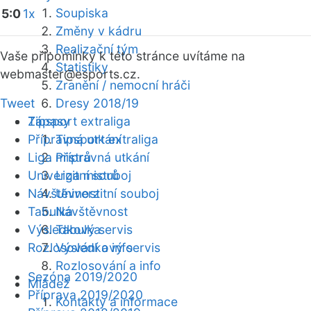
Soupiska
5:0
1x
Změny v kádru
Realizační tým
Vaše připomínky k této stránce uvítáme na
Statistiky
webmaster
@esports.cz.
Zranění / nemocní hráči
Tweet
Dresy 2018/19
Zápasy
Tipsport extraliga
Přípravná utkání
Tipsport extraliga
Liga mistrů
Přípravná utkání
Univerzitní souboj
Liga mistrů
Návštěvnost
Univerzitní souboj
Tabulka
Návštěvnost
Výsledkový servis
Tabulka
Rozlosování a info
Výsledkový servis
Rozlosování a info
Sezóna 2019/2020
Mládež
Příprava 2019/2020
Kontakty a informace