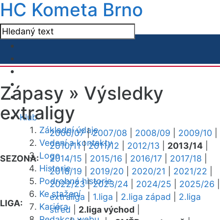
HC Kometa Brno
Zápasy »
Výsledky
extraligy
Klub
Základní údaje
2006/07
|
2007/08
|
2008/09
|
2009/10
|
Vedení a kontakty
2010/11
|
2011/12
|
2012/13
|
2013/14
|
Logo
SEZONA:
2014/15
|
2015/16
|
2016/17
|
2017/18
|
Historie
2018/19
|
2019/20
|
2020/21
|
2021/22
|
Podrobná historie
2022/23
|
2023/24
|
2024/25
|
2025/26
|
Ke stažení
extraliga
|
1.liga
|
2.liga západ
|
2.liga
LIGA:
Kariéra
střed
|
2.liga východ
|
Redakce webu