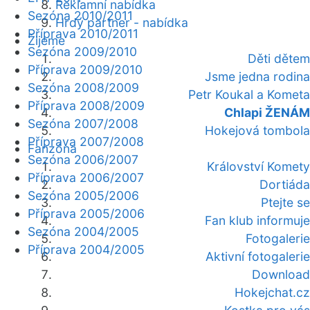
Reklamní nabídka
Sezóna 2010/2011
Hrdý partner - nabídka
Příprava 2010/2011
Žijeme
Sezóna 2009/2010
Děti dětem
Příprava 2009/2010
Jsme jedna rodina
Sezóna 2008/2009
Petr Koukal a Kometa
Příprava 2008/2009
Chlapi ŽENÁM
Sezóna 2007/2008
Hokejová tombola
Příprava 2007/2008
Fanzóna
Sezóna 2006/2007
Království Komety
Příprava 2006/2007
Dortiáda
Sezóna 2005/2006
Ptejte se
Příprava 2005/2006
Fan klub informuje
Sezóna 2004/2005
Fotogalerie
Příprava 2004/2005
Aktivní fotogalerie
Download
Hokejchat.cz