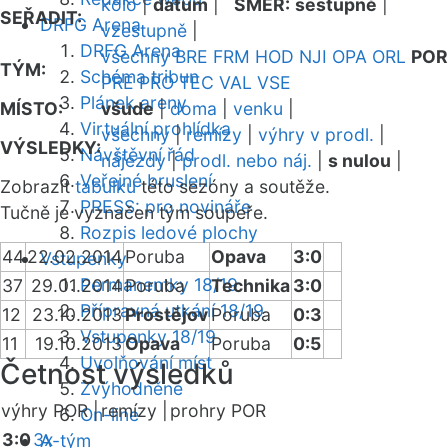
kolo
|
datum
|
SMĚR:
sestupně
|
SEŘADIT:
DRFG Arena
vzestupně
|
DRFG Arena
všechny
BRE
FRM
HOD
NJI
OPA
ORL
POR
TÝM:
Schéma tribun
PRE
PRO
TEC
VAL
VSE
Plánek areny
MÍSTO:
všude
|
doma
|
venku
|
Virtuální prohlídka
všechny
|
remízy
|
výhry v prodl.
|
VÝSLEDKY:
Návštěvní řád
nájezdy
|
prodl. nebo náj.
|
s nulou
|
Veřejné bruslení
Zobrazit
tabulku
této sezóny a soutěže.
PRESS: pro novináře
Tučně je vyznačen tým soupeře.
Rozpis ledové plochy
44
22.02.2014
Poruba
Opava
3:0
Vstupenky
Permanentky 18/19
37
29.01.2014
Poruba
Technika
3:0
Přípravná utkání 18/19
12
23.10.2013
Prostějov
Poruba
0:3
Vstupenky 18/19
11
19.10.2013
Opava
Poruba
0:5
Uvolňování míst
Četnost výsledků
Zvýhodněné
výhry POR |
remízy |
prohry POR
On-line
3:0
3x
A-tým