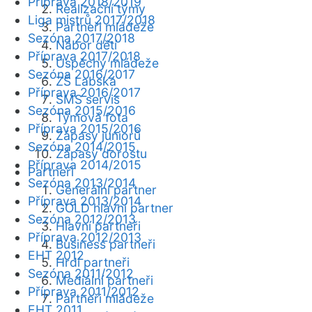
Příprava 2018/2019
Realizační týmy
Liga mistrů 2017/2018
Partneři mládeže
Sezóna 2017/2018
Nábor dětí
Příprava 2017/2018
Úspěchy mládeže
Sezóna 2016/2017
ZŠ Labská
Příprava 2016/2017
SMS servis
Sezóna 2015/2016
Týmová fota
Příprava 2015/2016
Zápasy juniorů
Sezóna 2014/2015
Zápasy dorostu
Příprava 2014/2015
Partneři
Sezóna 2013/2014
Generální partner
Příprava 2013/2014
GOLD hlavní partner
Sezóna 2012/2013
Hlavní partneři
Příprava 2012/2013
Business partneři
EHT 2012
Hrdí partneři
Sezóna 2011/2012
Mediální partneři
Příprava 2011/2012
Partneři mládeže
EHT 2011