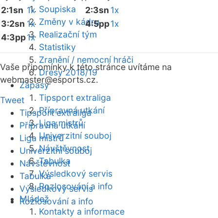
Soupiska
2:1sn
1x
2:3sn
1x
Změny v kádru
3:2sn
1x
4:5pp
1x
Realizační tým
4:3pp
1x
Statistiky
Zranění / nemocní hráči
Vaše připomínky k této stránce uvítáme na
Dresy 2018/19
webmaster
@esports.cz.
Zápasy
Tipsport extraliga
Tweet
Přípravná utkání
Tipsport extraliga
Liga mistrů
Přípravná utkání
Univerzitní souboj
Liga mistrů
Návštěvnost
Univerzitní souboj
Tabulka
Návštěvnost
Výsledkový servis
Tabulka
Rozlosování a info
Výsledkový servis
Mládež
Rozlosování a info
Kontakty a informace