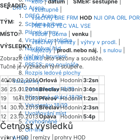
kolo
|
datum
|
SMĚR:
sestupně
|
SEŘADIT:
DRFG Arena
vzestupně
|
DRFG Arena
všechny
BRE
FRM
HOD
NJI
OPA
ORL
POR
TÝM:
Schéma tribun
PRE
PRO
TEC
VAL
VSE
Plánek areny
MÍSTO:
všude
|
doma
|
venku
|
Virtuální prohlídka
všechny
|
remízy
|
výhry v prodl.
|
VÝSLEDKY:
Návštěvní řád
nájezdy
|
prodl. nebo náj.
|
s nulou
|
Veřejné bruslení
Zobrazit
tabulku
této sezóny a soutěže.
PRESS: pro novináře
Tučně je vyznačen tým soupeře.
Rozpis ledové plochy
40
08.02.2014
Orlová
Hodonín
3:2sn
Vstupenky
Permanentky 18/19
36
25.01.2014
Břeclav
Hodonín
3:4p
Přípravná utkání 18/19
19
16.11.2013
Přerov
Hodonín
1:2sn
Vstupenky 18/19
14
30.10.2013
Břeclav
Hodonín
2:3sn
Uvolňování míst
12
23.10.2013
Opava
Hodonín
5:4p
Zvýhodněné
Četnost výsledků
On-line
výhry HOD |
remízy |
prohry HOD
A-tým