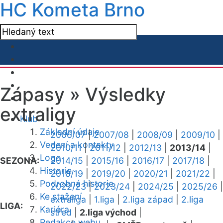
HC Kometa Brno
Zápasy »
Výsledky
extraligy
Klub
Základní údaje
2006/07
|
2007/08
|
2008/09
|
2009/10
|
Vedení a kontakty
2010/11
|
2011/12
|
2012/13
|
2013/14
|
Logo
SEZONA:
2014/15
|
2015/16
|
2016/17
|
2017/18
|
Historie
2018/19
|
2019/20
|
2020/21
|
2021/22
|
Podrobná historie
2022/23
|
2023/24
|
2024/25
|
2025/26
|
Ke stažení
extraliga
|
1.liga
|
2.liga západ
|
2.liga
LIGA:
Kariéra
střed
|
2.liga východ
|
Redakce webu