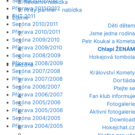
Sezóna 2011/2012
Reklamní nabídka
Příprava 2011/2012
Hrdý partner - nabídka
EHT 2011
Žijeme
Sezóna 2010/2011
Děti dětem
Příprava 2010/2011
Jsme jedna rodina
Sezóna 2009/2010
Petr Koukal a Kometa
Příprava 2009/2010
Chlapi ŽENÁM
Sezóna 2008/2009
Hokejová tombola
Příprava 2008/2009
Fanzóna
Sezóna 2007/2008
Království Komety
Příprava 2007/2008
Dortiáda
Sezóna 2006/2007
Ptejte se
Příprava 2006/2007
Fan klub informuje
Sezóna 2005/2006
Fotogalerie
Příprava 2005/2006
Aktivní fotogalerie
Sezóna 2004/2005
Download
Příprava 2004/2005
Hokejchat.cz