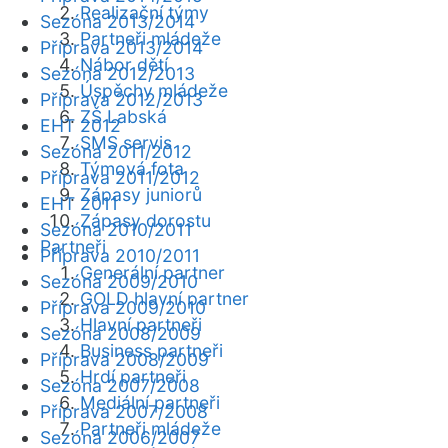
Realizační týmy
Sezóna 2013/2014
Partneři mládeže
Příprava 2013/2014
Nábor dětí
Sezóna 2012/2013
Úspěchy mládeže
Příprava 2012/2013
ZŠ Labská
EHT 2012
SMS servis
Sezóna 2011/2012
Týmová fota
Příprava 2011/2012
Zápasy juniorů
EHT 2011
Zápasy dorostu
Sezóna 2010/2011
Partneři
Příprava 2010/2011
Generální partner
Sezóna 2009/2010
GOLD hlavní partner
Příprava 2009/2010
Hlavní partneři
Sezóna 2008/2009
Business partneři
Příprava 2008/2009
Hrdí partneři
Sezóna 2007/2008
Mediální partneři
Příprava 2007/2008
Partneři mládeže
Sezóna 2006/2007