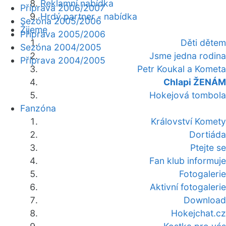
Reklamní nabídka
Příprava 2006/2007
Hrdý partner - nabídka
Sezóna 2005/2006
Žijeme
Příprava 2005/2006
Děti dětem
Sezóna 2004/2005
Jsme jedna rodina
Příprava 2004/2005
Petr Koukal a Kometa
Chlapi ŽENÁM
Hokejová tombola
Fanzóna
Království Komety
Dortiáda
Ptejte se
Fan klub informuje
Fotogalerie
Aktivní fotogalerie
Download
Hokejchat.cz