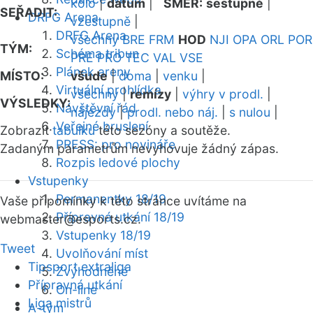
kolo
|
datum
|
SMĚR:
sestupně
|
SEŘADIT:
DRFG Arena
vzestupně
|
DRFG Arena
všechny
BRE
FRM
HOD
NJI
OPA
ORL
POR
TÝM:
Schéma tribun
PRE
PRO
TEC
VAL
VSE
Plánek areny
MÍSTO:
všude
|
doma
|
venku
|
Virtuální prohlídka
všechny
|
remízy
|
výhry v prodl.
|
VÝSLEDKY:
Návštěvní řád
nájezdy
|
prodl. nebo náj.
|
s nulou
|
Veřejné bruslení
Zobrazit
tabulku
této sezóny a soutěže.
PRESS: pro novináře
Zadaným parametrům nevyhovuje žádný zápas.
Rozpis ledové plochy
Vstupenky
Permanentky 18/19
Vaše připomínky k této stránce uvítáme na
Přípravná utkání 18/19
webmaster
@esports.cz.
Vstupenky 18/19
Tweet
Uvolňování míst
Tipsport extraliga
Zvýhodněné
Přípravná utkání
On-line
Liga mistrů
A-tým