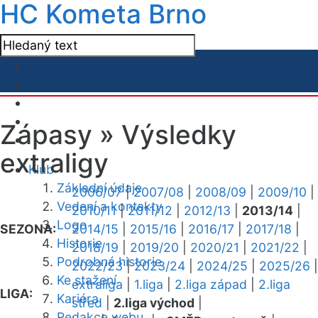
HC Kometa Brno
Zápasy »
Výsledky
extraligy
Klub
Základní údaje
2006/07
|
2007/08
|
2008/09
|
2009/10
|
Vedení a kontakty
2010/11
|
2011/12
|
2012/13
|
2013/14
|
Logo
SEZONA:
2014/15
|
2015/16
|
2016/17
|
2017/18
|
Historie
2018/19
|
2019/20
|
2020/21
|
2021/22
|
Podrobná historie
2022/23
|
2023/24
|
2024/25
|
2025/26
|
Ke stažení
extraliga
|
1.liga
|
2.liga západ
|
2.liga
LIGA:
Kariéra
střed
|
2.liga východ
|
Redakce webu