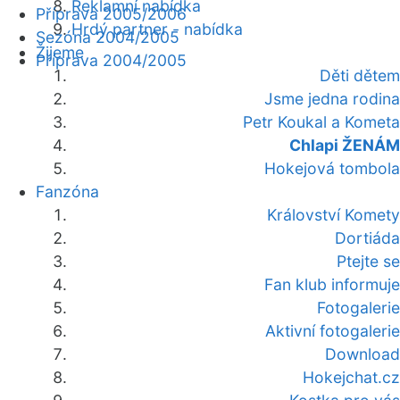
Reklamní nabídka
Příprava 2005/2006
Hrdý partner - nabídka
Sezóna 2004/2005
Žijeme
Příprava 2004/2005
Děti dětem
Jsme jedna rodina
Petr Koukal a Kometa
Chlapi ŽENÁM
Hokejová tombola
Fanzóna
Království Komety
Dortiáda
Ptejte se
Fan klub informuje
Fotogalerie
Aktivní fotogalerie
Download
Hokejchat.cz