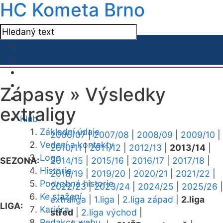
HC Kometa Brno
Zápasy »
Výsledky
extraligy
Klub
Základní údaje
2006/07
|
2007/08
|
2008/09
|
2009/10
|
Vedení a kontakty
2010/11
|
2011/12
|
2012/13
|
2013/14
|
Logo
SEZONA:
2014/15
|
2015/16
|
2016/17
|
2017/18
|
Historie
2018/19
|
2019/20
|
2020/21
|
2021/22
|
Podrobná historie
2022/23
|
2023/24
|
2024/25
|
2025/26
|
Ke stažení
extraliga
|
1.liga
|
2.liga západ
|
2.liga
LIGA:
Kariéra
střed
|
2.liga východ
|
Redakce webu