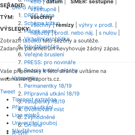
kolo
|
datum
|
SMĚR:
sestupně
|
SEŘADIT:
DRFG Arena
vzestupně
|
DRFG Arena
TÝM:
všechny
Schéma tribun
všechny
|
remízy
|
výhry v prodl.
|
VÝSLEDKY:
Plánek areny
nájezdy
|
prodl. nebo náj.
|
s nulou
|
Virtuální prohlídka
Zobrazit
tabulku
této sezóny a soutěže.
Návštěvní řád
Zadaným parametrům nevyhovuje žádný zápas.
Veřejné bruslení
PRESS: pro novináře
Rozpis ledové plochy
Vaše připomínky k této stránce uvítáme na
Vstupenky
webmaster
@esports.cz.
Permanentky 18/19
Tweet
Přípravná utkání 18/19
Tipsport extraliga
Vstupenky 18/19
Přípravná utkání
Uvolňování míst
Liga mistrů
Zvýhodněné
Univerzitní souboj
On-line
Návštěvnost
A-tým