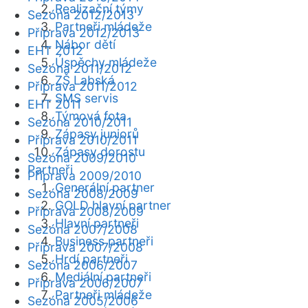
Realizační týmy
Sezóna 2012/2013
Partneři mládeže
Příprava 2012/2013
Nábor dětí
EHT 2012
Úspěchy mládeže
Sezóna 2011/2012
ZŠ Labská
Příprava 2011/2012
SMS servis
EHT 2011
Týmová fota
Sezóna 2010/2011
Zápasy juniorů
Příprava 2010/2011
Zápasy dorostu
Sezóna 2009/2010
Partneři
Příprava 2009/2010
Generální partner
Sezóna 2008/2009
GOLD hlavní partner
Příprava 2008/2009
Hlavní partneři
Sezóna 2007/2008
Business partneři
Příprava 2007/2008
Hrdí partneři
Sezóna 2006/2007
Mediální partneři
Příprava 2006/2007
Partneři mládeže
Sezóna 2005/2006