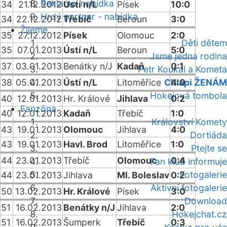
Reklamní nabídka
34
21.12.2012
Ústí n/L
Písek
10:0
Hrdý partner - nabídka
34
22.12.2012
Třebíč
Beroun
3:0
Žijeme
35
27.12.2012
Písek
Olomouc
2:0
Děti dětem
35
07.01.2013
Ústí n/L
Beroun
5:0
Jsme jedna rodina
37
03.01.2013
Benátky n/J
Kadaň
0:1
Petr Koukal a Kometa
38
05.01.2013
Ústí n/L
Litoměřice
Chlapi ŽENÁM
4:0
Hokejová tombola
40
12.01.2013
Hr. Králové
Jihlava
0:2
Fanzóna
40
12.01.2013
Kadaň
Třebíč
1:0
Království Komety
43
19.01.2013
Olomouc
Jihlava
4:0
Dortiáda
43
19.01.2013
Havl. Brod
Litoměřice
1:0
Ptejte se
44
23.01.2013
Třebíč
Olomouc
0:4
Fan klub informuje
Fotogalerie
44
23.01.2013
Jihlava
Ml. Boleslav
0:2
Aktivní fotogalerie
50
13.02.2013
Hr. Králové
Písek
3:0
Download
51
16.02.2013
Benátky n/J
Jihlava
2:0
Hokejchat.cz
51
16.02.2013
Šumperk
Třebíč
0:3