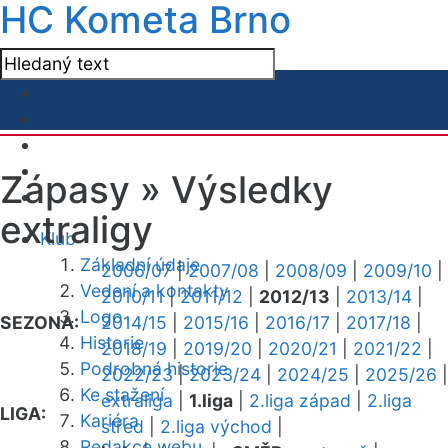
HC Kometa Brno
Zápasy »
Výsledky
extraligy
Klub
Základní údaje
2006/07
|
2007/08
|
2008/09
|
2009/10
|
Vedení a kontakty
2010/11
|
2011/12
|
2012/13
|
2013/14
|
Logo
SEZONA:
2014/15
|
2015/16
|
2016/17
|
2017/18
|
Historie
2018/19
|
2019/20
|
2020/21
|
2021/22
|
Podrobná historie
2022/23
|
2023/24
|
2024/25
|
2025/26
|
Ke stažení
extraliga
|
1.liga
|
2.liga západ
|
2.liga
LIGA:
Kariéra
střed
|
2.liga východ
|
Redakce webu