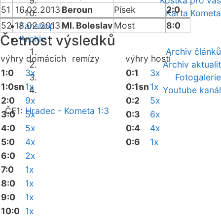
Kostka pro vás
51
16.02.2013
Beroun
Písek
2:0
Karta Kometa
52
18.02.2013
Ml. Boleslav
Most
8:0
Fanshop
Četnost výsledků
Archiv
Archiv článků
výhry domácích
remízy
výhry hostí
Archiv aktualit
1:0
3x
0:1
3x
Fotogalerie
1:0sn
1x
0:1sn
1x
Youtube kanál
2:0
9x
0:2
5x
ČF1:
Hradec - Kometa 1:3
3:0
5x
0:3
6x
4:0
5x
0:4
4x
5:0
4x
0:6
1x
6:0
2x
7:0
1x
8:0
1x
9:0
1x
10:0
1x