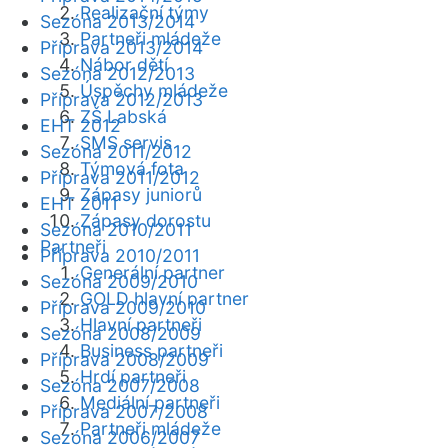
Realizační týmy
Sezóna 2013/2014
Partneři mládeže
Příprava 2013/2014
Nábor dětí
Sezóna 2012/2013
Úspěchy mládeže
Příprava 2012/2013
ZŠ Labská
EHT 2012
SMS servis
Sezóna 2011/2012
Týmová fota
Příprava 2011/2012
Zápasy juniorů
EHT 2011
Zápasy dorostu
Sezóna 2010/2011
Partneři
Příprava 2010/2011
Generální partner
Sezóna 2009/2010
GOLD hlavní partner
Příprava 2009/2010
Hlavní partneři
Sezóna 2008/2009
Business partneři
Příprava 2008/2009
Hrdí partneři
Sezóna 2007/2008
Mediální partneři
Příprava 2007/2008
Partneři mládeže
Sezóna 2006/2007