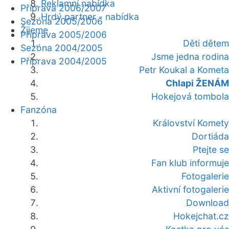
Reklamní nabídka
Příprava 2006/2007
Hrdý partner - nabídka
Sezóna 2005/2006
Žijeme
Příprava 2005/2006
Děti dětem
Sezóna 2004/2005
Jsme jedna rodina
Příprava 2004/2005
Petr Koukal a Kometa
Chlapi ŽENÁM
Hokejová tombola
Fanzóna
Království Komety
Dortiáda
Ptejte se
Fan klub informuje
Fotogalerie
Aktivní fotogalerie
Download
Hokejchat.cz