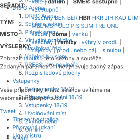
kolo
|
datum
|
SMĚR:
sestupně
|
SEŘADIT:
DRFG Arena
vzestupně
|
DRFG Arena
všechny
BEN
BER
HBR
HKR
JIH
KAD
LTM
TÝM:
Schéma tribun
MBL
MST
OLO
PIS
SUM
TRE
UNL
Plánek areny
MÍSTO:
všude
|
doma
|
venku
|
Virtuální prohlídka
všechny
|
remízy
|
výhry v prodl.
|
VÝSLEDKY:
Návštěvní řád
nájezdy
|
prodl. nebo náj.
|
s nulou
|
Veřejné bruslení
Zobrazit
tabulku
této sezóny a soutěže.
PRESS: pro novináře
Zadaným parametrům nevyhovuje žádný zápas.
Rozpis ledové plochy
Vstupenky
Permanentky 18/19
Vaše připomínky k této stránce uvítáme na
Přípravná utkání 18/19
webmaster
@esports.cz.
Vstupenky 18/19
Tweet
Uvolňování míst
Tipsport extraliga
Zvýhodněné
Přípravná utkání
On-line
Liga mistrů
A-tým