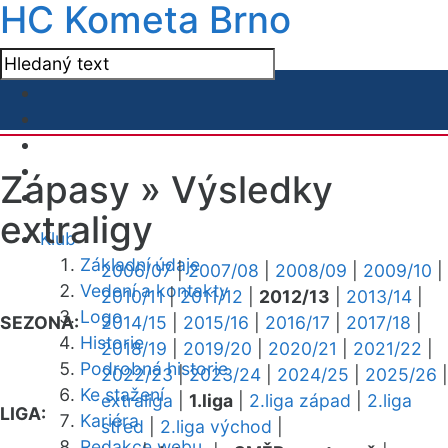
HC Kometa Brno
Zápasy »
Výsledky
extraligy
Klub
Základní údaje
2006/07
|
2007/08
|
2008/09
|
2009/10
|
Vedení a kontakty
2010/11
|
2011/12
|
2012/13
|
2013/14
|
Logo
SEZONA:
2014/15
|
2015/16
|
2016/17
|
2017/18
|
Historie
2018/19
|
2019/20
|
2020/21
|
2021/22
|
Podrobná historie
2022/23
|
2023/24
|
2024/25
|
2025/26
|
Ke stažení
extraliga
|
1.liga
|
2.liga západ
|
2.liga
LIGA:
Kariéra
střed
|
2.liga východ
|
Redakce webu