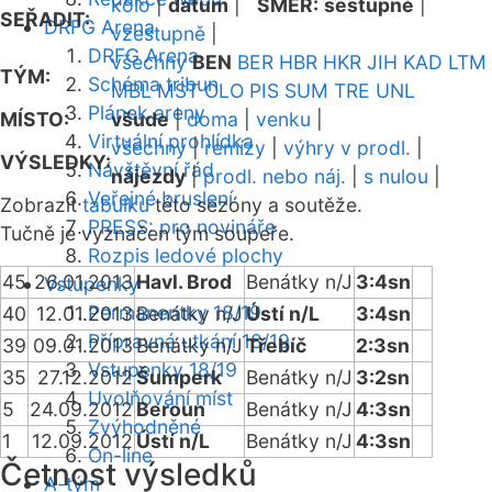
kolo
|
datum
|
SMĚR:
sestupně
|
SEŘADIT:
DRFG Arena
vzestupně
|
DRFG Arena
všechny
BEN
BER
HBR
HKR
JIH
KAD
LTM
TÝM:
Schéma tribun
MBL
MST
OLO
PIS
SUM
TRE
UNL
Plánek areny
MÍSTO:
všude
|
doma
|
venku
|
Virtuální prohlídka
všechny
|
remízy
|
výhry v prodl.
|
VÝSLEDKY:
Návštěvní řád
nájezdy
|
prodl. nebo náj.
|
s nulou
|
Veřejné bruslení
Zobrazit
tabulku
této sezóny a soutěže.
PRESS: pro novináře
Tučně je vyznačen tým soupeře.
Rozpis ledové plochy
45
26.01.2013
Havl. Brod
Benátky n/J
3:4sn
Vstupenky
Permanentky 18/19
40
12.01.2013
Benátky n/J
Ústí n/L
3:4sn
Přípravná utkání 18/19
39
09.01.2013
Benátky n/J
Třebíč
2:3sn
Vstupenky 18/19
35
27.12.2012
Šumperk
Benátky n/J
3:2sn
Uvolňování míst
5
24.09.2012
Beroun
Benátky n/J
4:3sn
Zvýhodněné
1
12.09.2012
Ústí n/L
Benátky n/J
4:3sn
On-line
Četnost výsledků
A-tým