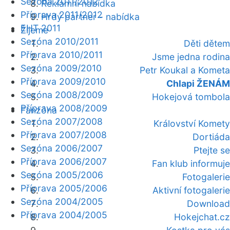
Sezóna 2011/2012
Reklamní nabídka
Příprava 2011/2012
Hrdý partner - nabídka
EHT 2011
Žijeme
Sezóna 2010/2011
Děti dětem
Příprava 2010/2011
Jsme jedna rodina
Sezóna 2009/2010
Petr Koukal a Kometa
Příprava 2009/2010
Chlapi ŽENÁM
Sezóna 2008/2009
Hokejová tombola
Příprava 2008/2009
Fanzóna
Sezóna 2007/2008
Království Komety
Příprava 2007/2008
Dortiáda
Sezóna 2006/2007
Ptejte se
Příprava 2006/2007
Fan klub informuje
Sezóna 2005/2006
Fotogalerie
Příprava 2005/2006
Aktivní fotogalerie
Sezóna 2004/2005
Download
Příprava 2004/2005
Hokejchat.cz