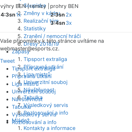
Soupiska
výhry BEN |
remízy |
prohry BEN
Změny v kádru
4:3sn
1x
2:3sn
2x
Realizační tým
3:4sn
3x
Statistiky
Zranění / nemocní hráči
Vaše připomínky k této stránce uvítáme na
Dresy 2018/19
webmaster
@esports.cz.
Zápasy
Tipsport extraliga
Tweet
Přípravná utkání
Tipsport extraliga
Liga mistrů
Přípravná utkání
Univerzitní souboj
Liga mistrů
Návštěvnost
Univerzitní souboj
Tabulka
Návštěvnost
Výsledkový servis
Tabulka
Rozlosování a info
Výsledkový servis
Mládež
Rozlosování a info
Kontakty a informace