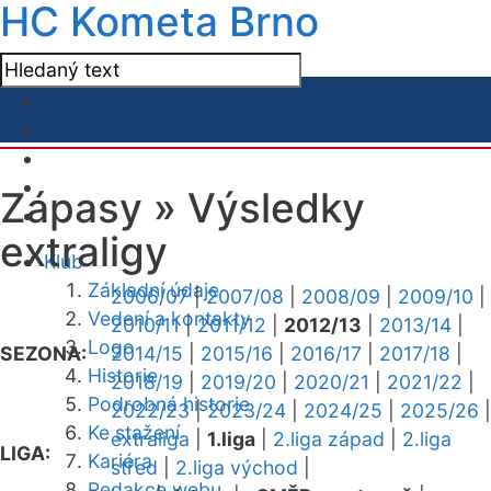
HC Kometa Brno
Zápasy »
Výsledky
extraligy
Klub
Základní údaje
2006/07
|
2007/08
|
2008/09
|
2009/10
|
Vedení a kontakty
2010/11
|
2011/12
|
2012/13
|
2013/14
|
Logo
SEZONA:
2014/15
|
2015/16
|
2016/17
|
2017/18
|
Historie
2018/19
|
2019/20
|
2020/21
|
2021/22
|
Podrobná historie
2022/23
|
2023/24
|
2024/25
|
2025/26
|
Ke stažení
extraliga
|
1.liga
|
2.liga západ
|
2.liga
LIGA:
Kariéra
střed
|
2.liga východ
|
Redakce webu