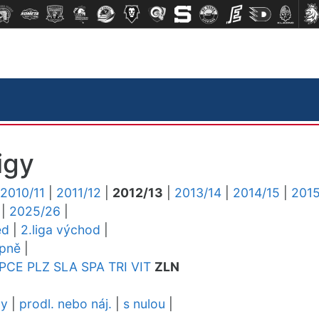
igy
2010/11
|
2011/12
|
2012/13
|
2013/14
|
2014/15
|
2015
|
2025/26
|
ed
|
2.liga východ
|
upně
|
PCE
PLZ
SLA
SPA
TRI
VIT
ZLN
dy
|
prodl. nebo náj.
|
s nulou
|