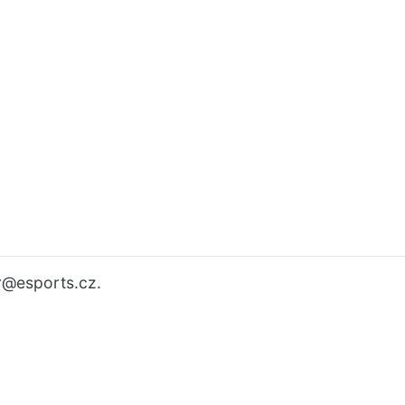
r
@esports.cz.