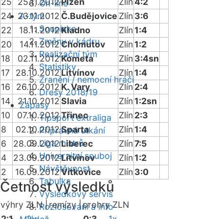
25
25.11.2012
Plzeň
Zlín
4:2
On-line
24
23.11.2012
A-tým
Č.Budějovice
Zlín
3:6
Soupiska
22
18.11.2012
Kladno
Zlín
1:4
Změny v kádru
20
14.11.2012
Chomutov
Zlín
1:2
Realizační tým
18
02.11.2012
Kometa
Zlín
3:4sn
Statistiky
17
28.10.2012
Litvínov
Zlín
1:4
Zranění / nemocní hráči
16
26.10.2012
K. Vary
Zlín
2:4
Dresy 2018/19
14
21.10.2012
Slavia
Zlín
1:2sn
Zápasy
10
07.10.2012
Třinec
Zlín
2:3
Tipsport extraliga
8
02.10.2012
Sparta
Zlín
1:4
Přípravná utkání
Liga mistrů
6
28.09.2012
Liberec
Zlín
7:5
Univerzitní souboj
4
23.09.2012
Litvínov
Zlín
1:2
Návštěvnost
2
16.09.2012
Vítkovice
Zlín
3:0
Tabulka
Četnost výsledků
Výsledkový servis
výhry ZLN |
remízy |
prohry ZLN
Rozlosování a info
2:1
2x
0:3
1x