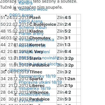
Zobrazit
tabulku
této sezóny a soutěže.
Kariéra
Tučně je vyznačen tým soupeře.
Redakce webu
DRFG Arena
51
24.02.2013
Plzeň
Zlín
4:5
DRFG Arena
50
22.02.2013
Č.Budějovice
Zlín
2:4
Schéma tribun
48
15.02.2013
Kladno
Zlín
5:2
Plánek areny
46
03.02.2013
Chomutov
Zlín
3:1
Virtuální prohlídka
44
27.01.2013
Kometa
Zlín
1:3
Návštěvní řád
42
20.01.2013
K. Vary
Zlín
6:4
Veřejné bruslení
PRESS: pro novináře
40
13.01.2013
Slavia
Zlín
3:2p
Rozpis ledové plochy
39
11.01.2013
Pardubice
Zlín
3:2p
Vstupenky
36
04.01.2013
Třinec
Zlín
3:2
Permanentky 18/19
34
28.12.2012
Sparta
Zlín
1:2sn
Přípravná utkání 18/19
32
21.12.2012
Liberec
Zlín
2:1p
Vstupenky 18/19
28
04.12.2012
Vítkovice
Zlín
4:2
Uvolňování míst
26
30.11.2012
Pardubice
Zlín
5:3
Zvýhodněné