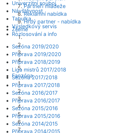
Univerzitní souboj
Partneři mládeže
Návštěvnost
Reklamní nabídka
Tabulka
Hrdý partner - nabídka
Výsledkový servis
Žijeme
Rozlosování a info
Sezóna 2019/2020
Příprava 2019/2020
Příprava 2018/2019
Liga mistrů 2017/2018
Fanzóna
Sezóna 2017/2018
Příprava 2017/2018
Sezóna 2016/2017
Příprava 2016/2017
Sezóna 2015/2016
Příprava 2015/2016
Sezóna 2014/2015
Příprava 2014/2015