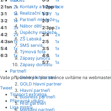
Mládež
Kontakty a informace
2:1sn
2x
1:2pp
1x
Realizační týmy
3:1
1x
1:3
1x
Partneři mládeže
3:2
1x
2:3
1x
Nábor dětí
4:1
3x
2:3pp
2x
Úspěchy mládeže
4:2
2x
2:4
2x
ZŠ Labská
4:3sn
1x
2:5
1x
SMS servis
5:4
1x
3:5
1x
Týmová fota
6:3
1x
4:6
1x
Zápasy juniorů
5:7
1x
Zápasy dorostu
Partneři
Vaše připomínky k této stránce uvítáme na webmaste
Generální partner
GOLD hlavní partner
Tweet
Hlavní partneři
Tipsport extraliga
Business partneři
Přípravná utkání
Hrdí partneři
Liga mistrů
Mediální partneři