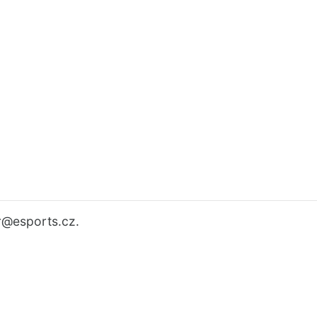
r
@esports.cz.