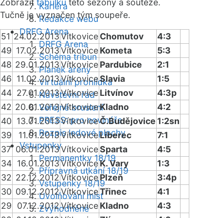
Zobrazit
tabulku
této sezóny a soutěže.
Kariéra
Tučně je vyznačen tým soupeře.
Redakce webu
DRFG Arena
51
24.02.2013
Vítkovice
Chomutov
4:3
DRFG Arena
49
17.02.2013
Vítkovice
Kometa
5:3
Schéma tribun
48
29.01.2013
Vítkovice
Pardubice
2:1
Plánek areny
46
11.02.2013
Vítkovice
Slavia
1:5
Virtuální prohlídka
44
27.01.2013
Vítkovice
Litvínov
4:3p
Návštěvní řád
42
20.01.2013
Vítkovice
Kladno
4:2
Veřejné bruslení
PRESS: pro novináře
40
13.01.2013
Vítkovice
Č.Budějovice
1:2sn
Rozpis ledové plochy
39
11.01.2013
Vítkovice
Liberec
7:1
Vstupenky
37
06.01.2013
Vítkovice
Sparta
4:5
Permanentky 18/19
34
16.01.2013
Vítkovice
K. Vary
1:3
Přípravná utkání 18/19
32
22.12.2012
Vítkovice
Plzeň
3:4p
Vstupenky 18/19
30
09.12.2012
Vítkovice
Třinec
4:1
Uvolňování míst
29
07.12.2012
Vítkovice
Kladno
4:3
Zvýhodněné