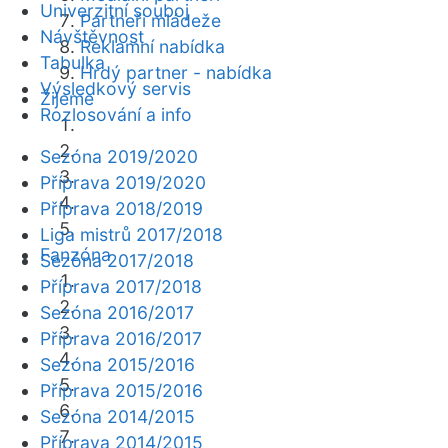
Univerzitní souboj
Partneři mládeže
Návštěvnost
Reklamní nabídka
Tabulka
Hrdý partner - nabídka
Výsledkový servis
Žijeme
Rozlosování a info
Sezóna 2019/2020
Příprava 2019/2020
Příprava 2018/2019
Liga mistrů 2017/2018
Fanzóna
Sezóna 2017/2018
Příprava 2017/2018
Sezóna 2016/2017
Příprava 2016/2017
Sezóna 2015/2016
Příprava 2015/2016
Sezóna 2014/2015
Příprava 2014/2015