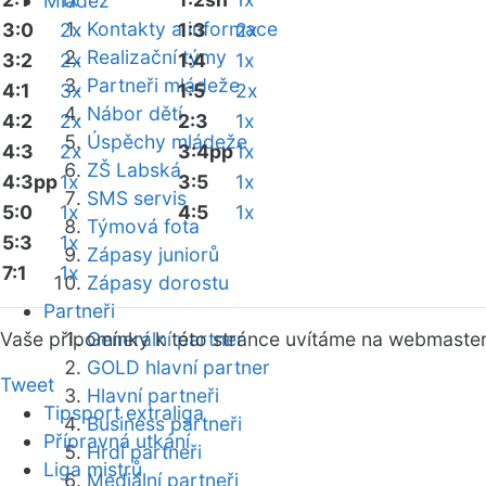
Mládež
Kontakty a informace
3:0
2x
1:3
2x
Realizační týmy
3:2
2x
1:4
1x
Partneři mládeže
4:1
3x
1:5
2x
Nábor dětí
4:2
2x
2:3
1x
Úspěchy mládeže
4:3
2x
3:4pp
1x
ZŠ Labská
4:3pp
1x
3:5
1x
SMS servis
5:0
1x
4:5
1x
Týmová fota
5:3
1x
Zápasy juniorů
7:1
1x
Zápasy dorostu
Partneři
Vaše připomínky k této stránce uvítáme na webmaste
Generální partner
GOLD hlavní partner
Tweet
Hlavní partneři
Tipsport extraliga
Business partneři
Přípravná utkání
Hrdí partneři
Liga mistrů
Mediální partneři