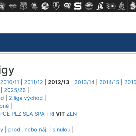
igy
2010/11
|
2011/12
|
2012/13
|
2013/14
|
2014/15
|
2015
|
2025/26
|
ed
|
2.liga východ
|
upně
|
PCE
PLZ
SLA
SPA
TRI
VIT
ZLN
dy
|
prodl. nebo náj.
|
s nulou
|