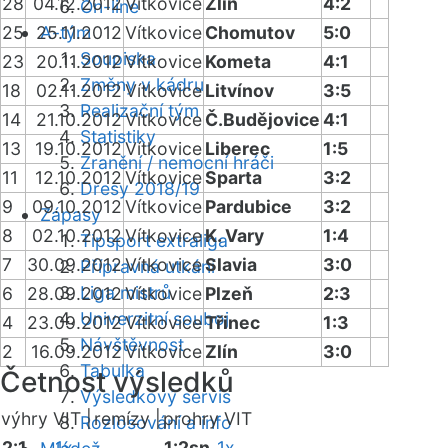
28
04.12.2012
Vítkovice
Zlín
4:2
On-line
25
25.11.2012
A-tým
Vítkovice
Chomutov
5:0
Soupiska
23
20.11.2012
Vítkovice
Kometa
4:1
Změny v kádru
18
02.11.2012
Vítkovice
Litvínov
3:5
Realizační tým
14
21.10.2012
Vítkovice
Č.Budějovice
4:1
Statistiky
13
19.10.2012
Vítkovice
Liberec
1:5
Zranění / nemocní hráči
11
12.10.2012
Vítkovice
Sparta
3:2
Dresy 2018/19
9
09.10.2012
Vítkovice
Pardubice
3:2
Zápasy
8
02.10.2012
Vítkovice
K. Vary
1:4
Tipsport extraliga
7
30.09.2012
Vítkovice
Slavia
3:0
Přípravná utkání
Liga mistrů
6
28.09.2012
Vítkovice
Plzeň
2:3
Univerzitní souboj
4
23.09.2012
Vítkovice
Třinec
1:3
Návštěvnost
2
16.09.2012
Vítkovice
Zlín
3:0
Tabulka
Četnost výsledků
Výsledkový servis
výhry VIT |
remízy |
prohry VIT
Rozlosování a info
2:1
1x
1:2sn
1x