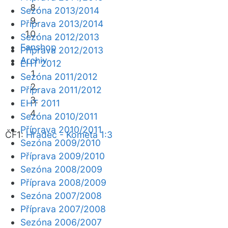
Sezóna 2013/2014
Příprava 2013/2014
Sezóna 2012/2013
Fanshop
Příprava 2012/2013
Archiv
EHT 2012
Sezóna 2011/2012
Příprava 2011/2012
EHT 2011
Sezóna 2010/2011
Příprava 2010/2011
ČF1:
Hradec - Kometa 1:3
Sezóna 2009/2010
Příprava 2009/2010
Sezóna 2008/2009
Příprava 2008/2009
Sezóna 2007/2008
Příprava 2007/2008
Sezóna 2006/2007