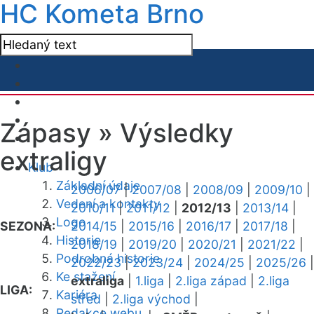
HC Kometa Brno
Zápasy »
Výsledky
extraligy
Klub
Základní údaje
2006/07
|
2007/08
|
2008/09
|
2009/10
|
Vedení a kontakty
2010/11
|
2011/12
|
2012/13
|
2013/14
|
Logo
SEZONA:
2014/15
|
2015/16
|
2016/17
|
2017/18
|
Historie
2018/19
|
2019/20
|
2020/21
|
2021/22
|
Podrobná historie
2022/23
|
2023/24
|
2024/25
|
2025/26
|
Ke stažení
extraliga
|
1.liga
|
2.liga západ
|
2.liga
LIGA:
Kariéra
střed
|
2.liga východ
|
Redakce webu