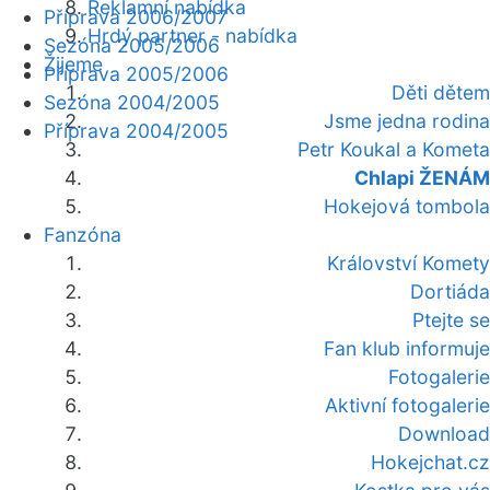
Reklamní nabídka
Příprava 2006/2007
Hrdý partner - nabídka
Sezóna 2005/2006
Žijeme
Příprava 2005/2006
Děti dětem
Sezóna 2004/2005
Jsme jedna rodina
Příprava 2004/2005
Petr Koukal a Kometa
Chlapi ŽENÁM
Hokejová tombola
Fanzóna
Království Komety
Dortiáda
Ptejte se
Fan klub informuje
Fotogalerie
Aktivní fotogalerie
Download
Hokejchat.cz