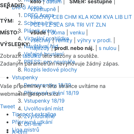
kolo
|
datum
|
SMĚR:
sestupně
|
SEŘADIT:
DRFG Arena
vzestupně
|
DRFG Arena
všechny
CEB
CHM
KLA
KOM
KVA
LIB
LIT
TÝM:
Schéma tribun
PCE
PLZ
SLA
SPA
TRI
VIT
ZLN
Plánek areny
MÍSTO:
všude
|
doma
|
venku
|
Virtuální prohlídka
všechny
|
remízy
|
výhry v prodl.
|
VÝSLEDKY:
Návštěvní řád
nájezdy
|
prodl. nebo náj.
|
s nulou
|
Veřejné bruslení
Zobrazit
tabulku
této sezóny a soutěže.
PRESS: pro novináře
Zadaným parametrům nevyhovuje žádný zápas.
Rozpis ledové plochy
Vstupenky
Permanentky 18/19
Vaše připomínky k této stránce uvítáme na
Přípravná utkání 18/19
webmaster
@esports.cz.
Vstupenky 18/19
Tweet
Uvolňování míst
Tipsport extraliga
Zvýhodněné
Přípravná utkání
On-line
Liga mistrů
A-tým