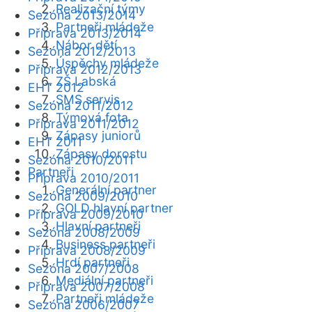
Realizační týmy
Sezóna 2013/2014
Partneři mládeže
Příprava 2013/2014
Nábor dětí
Sezóna 2012/2013
Úspěchy mládeže
Příprava 2012/2013
ZŠ Labská
EHT 2012
SMS servis
Sezóna 2011/2012
Týmová fota
Příprava 2011/2012
Zápasy juniorů
EHT 2011
Zápasy dorostu
Sezóna 2010/2011
Partneři
Příprava 2010/2011
Generální partner
Sezóna 2009/2010
GOLD hlavní partner
Příprava 2009/2010
Hlavní partneři
Sezóna 2008/2009
Business partneři
Příprava 2008/2009
Hrdí partneři
Sezóna 2007/2008
Mediální partneři
Příprava 2007/2008
Partneři mládeže
Sezóna 2006/2007