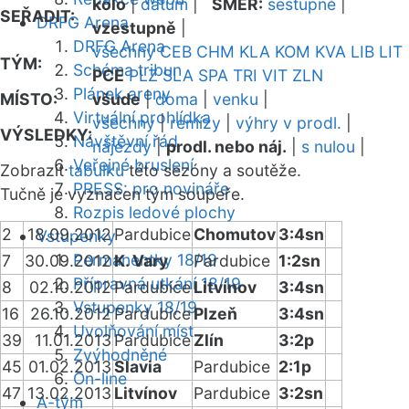
kolo
|
datum
|
SMĚR:
sestupně
|
SEŘADIT:
DRFG Arena
vzestupně
|
DRFG Arena
všechny
CEB
CHM
KLA
KOM
KVA
LIB
LIT
TÝM:
Schéma tribun
PCE
PLZ
SLA
SPA
TRI
VIT
ZLN
Plánek areny
MÍSTO:
všude
|
doma
|
venku
|
Virtuální prohlídka
všechny
|
remízy
|
výhry v prodl.
|
VÝSLEDKY:
Návštěvní řád
nájezdy
|
prodl. nebo náj.
|
s nulou
|
Veřejné bruslení
Zobrazit
tabulku
této sezóny a soutěže.
PRESS: pro novináře
Tučně je vyznačen tým soupeře.
Rozpis ledové plochy
2
18.09.2012
Pardubice
Chomutov
3:4sn
Vstupenky
Permanentky 18/19
7
30.09.2012
K. Vary
Pardubice
1:2sn
Přípravná utkání 18/19
8
02.10.2012
Pardubice
Litvínov
3:4sn
Vstupenky 18/19
16
26.10.2012
Pardubice
Plzeň
3:4sn
Uvolňování míst
39
11.01.2013
Pardubice
Zlín
3:2p
Zvýhodněné
45
01.02.2013
Slavia
Pardubice
2:1p
On-line
47
13.02.2013
Litvínov
Pardubice
3:2sn
A-tým