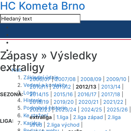
HC Kometa Brno
Zápasy »
Výsledky
extraligy
Klub
Základní údaje
2006/07
|
2007/08
|
2008/09
|
2009/10
|
Vedení a kontakty
2010/11
|
2011/12
|
2012/13
|
2013/14
|
Logo
SEZONA:
2014/15
|
2015/16
|
2016/17
|
2017/18
|
Historie
2018/19
|
2019/20
|
2020/21
|
2021/22
|
Podrobná historie
2022/23
|
2023/24
|
2024/25
|
2025/26
|
Ke stažení
extraliga
|
1.liga
|
2.liga západ
|
2.liga
LIGA:
Kariéra
střed
|
2.liga východ
|
Redakce webu