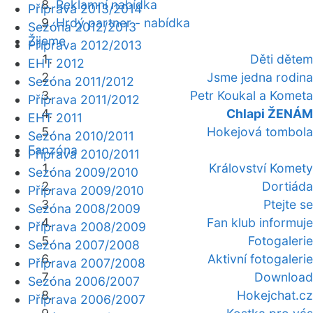
Reklamní nabídka
Příprava 2013/2014
Hrdý partner - nabídka
Sezóna 2012/2013
Žijeme
Příprava 2012/2013
Děti dětem
EHT 2012
Jsme jedna rodina
Sezóna 2011/2012
Petr Koukal a Kometa
Příprava 2011/2012
Chlapi ŽENÁM
EHT 2011
Hokejová tombola
Sezóna 2010/2011
Fanzóna
Příprava 2010/2011
Království Komety
Sezóna 2009/2010
Dortiáda
Příprava 2009/2010
Ptejte se
Sezóna 2008/2009
Fan klub informuje
Příprava 2008/2009
Fotogalerie
Sezóna 2007/2008
Aktivní fotogalerie
Příprava 2007/2008
Download
Sezóna 2006/2007
Hokejchat.cz
Příprava 2006/2007