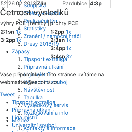
52
26.02.2013
Zlín
Pardubice
4:3p
Soupiska
Četnost výsledků
Změny v kádru
Realizační tým
výhry PCE |
remízy |
prohry PCE
Statistiky
2:1sn
1x
1:2pp
1x
Zranění / nemocní hráči
3:2pp
1x
2:3sn
1x
Dresy 2018/19
3:4pp
1x
Zápasy
3:4sn
3x
Tipsport extraliga
Přípravná utkání
Vaše připomínky k této stránce uvítáme na
Liga mistrů
webmaster
Univerzitní souboj
@esports.cz.
Návštěvnost
Tweet
Tabulka
Tipsport extraliga
Výsledkový servis
Přípravná utkání
Rozlosování a info
Liga mistrů
Mládež
Univerzitní souboj
Kontakty a informace