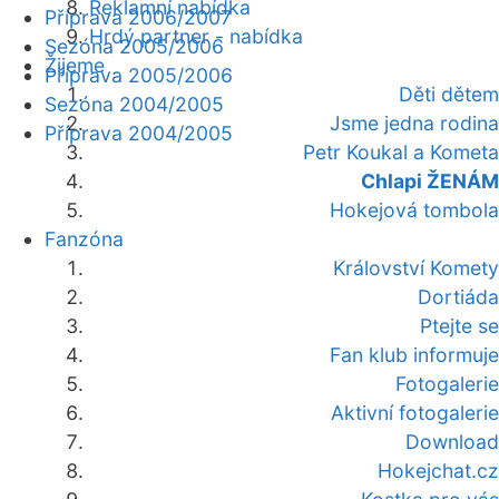
Reklamní nabídka
Příprava 2006/2007
Hrdý partner - nabídka
Sezóna 2005/2006
Žijeme
Příprava 2005/2006
Děti dětem
Sezóna 2004/2005
Jsme jedna rodina
Příprava 2004/2005
Petr Koukal a Kometa
Chlapi ŽENÁM
Hokejová tombola
Fanzóna
Království Komety
Dortiáda
Ptejte se
Fan klub informuje
Fotogalerie
Aktivní fotogalerie
Download
Hokejchat.cz