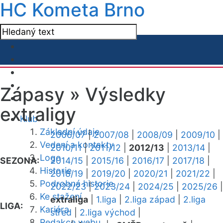
HC Kometa Brno
Zápasy »
Výsledky
extraligy
Klub
Základní údaje
2006/07
|
2007/08
|
2008/09
|
2009/10
|
Vedení a kontakty
2010/11
|
2011/12
|
2012/13
|
2013/14
|
Logo
SEZONA:
2014/15
|
2015/16
|
2016/17
|
2017/18
|
Historie
2018/19
|
2019/20
|
2020/21
|
2021/22
|
Podrobná historie
2022/23
|
2023/24
|
2024/25
|
2025/26
|
Ke stažení
extraliga
|
1.liga
|
2.liga západ
|
2.liga
LIGA:
Kariéra
střed
|
2.liga východ
|
Redakce webu