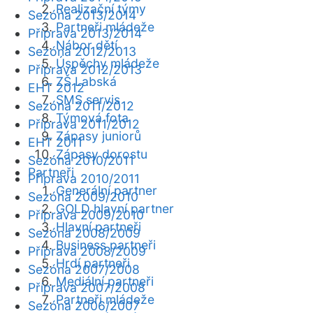
Realizační týmy
Sezóna 2013/2014
Partneři mládeže
Příprava 2013/2014
Nábor dětí
Sezóna 2012/2013
Úspěchy mládeže
Příprava 2012/2013
ZŠ Labská
EHT 2012
SMS servis
Sezóna 2011/2012
Týmová fota
Příprava 2011/2012
Zápasy juniorů
EHT 2011
Zápasy dorostu
Sezóna 2010/2011
Partneři
Příprava 2010/2011
Generální partner
Sezóna 2009/2010
GOLD hlavní partner
Příprava 2009/2010
Hlavní partneři
Sezóna 2008/2009
Business partneři
Příprava 2008/2009
Hrdí partneři
Sezóna 2007/2008
Mediální partneři
Příprava 2007/2008
Partneři mládeže
Sezóna 2006/2007