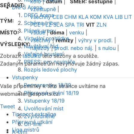
kolo
|
datum
|
SMĚR:
sestupně
|
SEŘADIT:
DRFG Arena
vzestupně
|
DRFG Arena
všechny
CEB
CHM
KLA
KOM
KVA
LIB
LIT
TÝM:
Schéma tribun
PCE
PLZ
SLA
SPA
TRI
VIT
ZLN
Plánek areny
MÍSTO:
všude
|
doma
|
venku
|
Virtuální prohlídka
všechny
|
remízy
|
výhry v prodl.
|
VÝSLEDKY:
Návštěvní řád
nájezdy
|
prodl. nebo náj.
|
s nulou
|
Veřejné bruslení
Zobrazit
tabulku
této sezóny a soutěže.
PRESS: pro novináře
Zadaným parametrům nevyhovuje žádný zápas.
Rozpis ledové plochy
Vstupenky
Permanentky 18/19
Vaše připomínky k této stránce uvítáme na
Přípravná utkání 18/19
webmaster
@esports.cz.
Vstupenky 18/19
Tweet
Uvolňování míst
Tipsport extraliga
Zvýhodněné
Přípravná utkání
On-line
Liga mistrů
A-tým