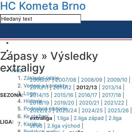
HC Kometa Brno
Zápasy »
Výsledky
extraligy
Klub
Základní údaje
2006/07
|
2007/08
|
2008/09
|
2009/10
|
Vedení a kontakty
2010/11
|
2011/12
|
2012/13
|
2013/14
|
Logo
SEZONA:
2014/15
|
2015/16
|
2016/17
|
2017/18
|
Historie
2018/19
|
2019/20
|
2020/21
|
2021/22
|
Podrobná historie
2022/23
|
2023/24
|
2024/25
|
2025/26
|
Ke stažení
extraliga
|
1.liga
|
2.liga západ
|
2.liga
LIGA:
Kariéra
střed
|
2.liga východ
|
Redakce webu