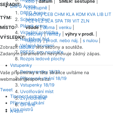
kolo
|
datum
|
SMĚR:
sestupně
|
SEŘADIT:
DRFG Arena
vzestupně
|
DRFG Arena
všechny
CEB
CHM
KLA
KOM
KVA
LIB
LIT
TÝM:
Schéma tribun
PCE
PLZ
SLA
SPA
TRI
VIT
ZLN
Plánek areny
MÍSTO:
všude
|
doma
|
venku
|
Virtuální prohlídka
všechny
|
remízy
|
výhry v prodl.
|
VÝSLEDKY:
Návštěvní řád
nájezdy
|
prodl. nebo náj.
|
s nulou
|
Veřejné bruslení
Zobrazit
tabulku
této sezóny a soutěže.
PRESS: pro novináře
Zadaným parametrům nevyhovuje žádný zápas.
Rozpis ledové plochy
Vstupenky
Permanentky 18/19
Vaše připomínky k této stránce uvítáme na
Přípravná utkání 18/19
webmaster
@esports.cz.
Vstupenky 18/19
Tweet
Uvolňování míst
Tipsport extraliga
Zvýhodněné
Přípravná utkání
On-line
Liga mistrů
A-tým