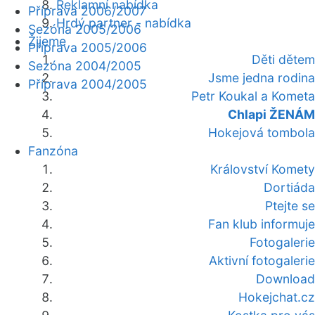
Reklamní nabídka
Příprava 2006/2007
Hrdý partner - nabídka
Sezóna 2005/2006
Žijeme
Příprava 2005/2006
Děti dětem
Sezóna 2004/2005
Jsme jedna rodina
Příprava 2004/2005
Petr Koukal a Kometa
Chlapi ŽENÁM
Hokejová tombola
Fanzóna
Království Komety
Dortiáda
Ptejte se
Fan klub informuje
Fotogalerie
Aktivní fotogalerie
Download
Hokejchat.cz