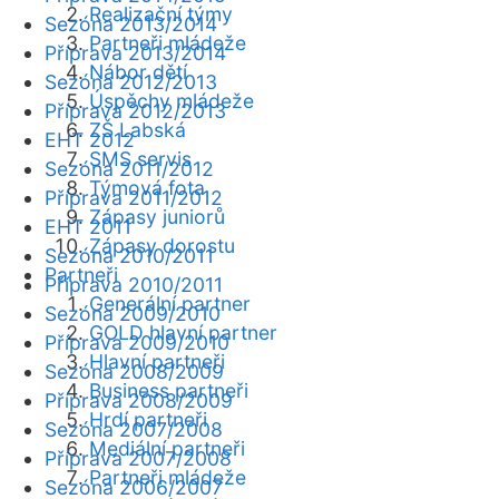
Realizační týmy
Sezóna 2013/2014
Partneři mládeže
Příprava 2013/2014
Nábor dětí
Sezóna 2012/2013
Úspěchy mládeže
Příprava 2012/2013
ZŠ Labská
EHT 2012
SMS servis
Sezóna 2011/2012
Týmová fota
Příprava 2011/2012
Zápasy juniorů
EHT 2011
Zápasy dorostu
Sezóna 2010/2011
Partneři
Příprava 2010/2011
Generální partner
Sezóna 2009/2010
GOLD hlavní partner
Příprava 2009/2010
Hlavní partneři
Sezóna 2008/2009
Business partneři
Příprava 2008/2009
Hrdí partneři
Sezóna 2007/2008
Mediální partneři
Příprava 2007/2008
Partneři mládeže
Sezóna 2006/2007