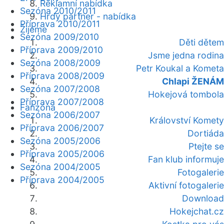
Reklamní nabídka
Sezóna 2010/2011
Hrdý partner - nabídka
Příprava 2010/2011
Žijeme
Sezóna 2009/2010
Děti dětem
Příprava 2009/2010
Jsme jedna rodina
Sezóna 2008/2009
Petr Koukal a Kometa
Příprava 2008/2009
Chlapi ŽENÁM
Sezóna 2007/2008
Hokejová tombola
Příprava 2007/2008
Fanzóna
Sezóna 2006/2007
Království Komety
Příprava 2006/2007
Dortiáda
Sezóna 2005/2006
Ptejte se
Příprava 2005/2006
Fan klub informuje
Sezóna 2004/2005
Fotogalerie
Příprava 2004/2005
Aktivní fotogalerie
Download
Hokejchat.cz