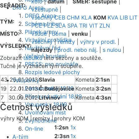
kolo
|
datum
|
SMĚR:
sestupně
|
SEŘADIT:
DRFG Arena
vzestupně
|
DRFG Arena
všechny
CEB
CHM
KLA
KOM
KVA
LIB
LIT
TÝM:
Schéma tribun
PCE
PLZ
SLA
SPA
TRI
VIT
ZLN
Plánek areny
MÍSTO:
všude
|
doma
|
venku
|
Virtuální prohlídka
všechny
|
remízy
|
výhry v prodl.
|
VÝSLEDKY:
Návštěvní řád
nájezdy
|
prodl. nebo náj.
|
s nulou
|
Veřejné bruslení
Zobrazit
tabulku
této sezóny a soutěže.
PRESS: pro novináře
Tučně je vyznačen tým soupeře.
Rozpis ledové plochy
43
25.01.2013
Slavia
Kometa
2:1sn
Vstupenky
Permanentky 18/19
19
22.01.2013
Č.Budějovice
Kometa
3:2sn
Přípravná utkání 18/19
7
30.09.2012
Litvínov
Kometa
4:3sn
Vstupenky 18/19
Četnost výsledků
Uvolňování míst
výhry KOM |
remízy |
prohry KOM
Zvýhodněné
1:2sn
1x
On-line
2:3sn
1x
A-tým