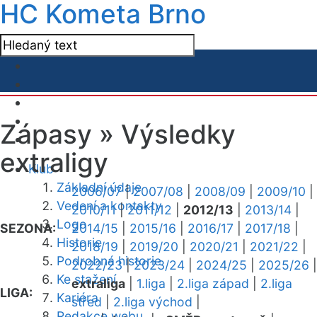
HC Kometa Brno
Zápasy »
Výsledky
extraligy
Klub
Základní údaje
2006/07
|
2007/08
|
2008/09
|
2009/10
|
Vedení a kontakty
2010/11
|
2011/12
|
2012/13
|
2013/14
|
Logo
SEZONA:
2014/15
|
2015/16
|
2016/17
|
2017/18
|
Historie
2018/19
|
2019/20
|
2020/21
|
2021/22
|
Podrobná historie
2022/23
|
2023/24
|
2024/25
|
2025/26
|
Ke stažení
extraliga
|
1.liga
|
2.liga západ
|
2.liga
LIGA:
Kariéra
střed
|
2.liga východ
|
Redakce webu