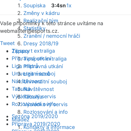
Soupiska
3:4sn
1x
Změny v kádru
Realizační tým
Vaše připomínky k této stránce uvítáme na
Statistiky
webmaster
@esports.cz.
Zranění / nemocní hráči
Tweet
Dresy 2018/19
Tipsport extraliga
Zápasy
Přípravná utkání
Tipsport extraliga
Liga mistrů
Přípravná utkání
Univerzitní souboj
Liga mistrů
Návštěvnost
Univerzitní souboj
Tabulka
Návštěvnost
Výsledkový servis
Tabulka
Rozlosování a info
Výsledkový servis
Rozlosování a info
Sezóna 2019/2020
Mládež
Příprava 2019/2020
Kontakty a informace