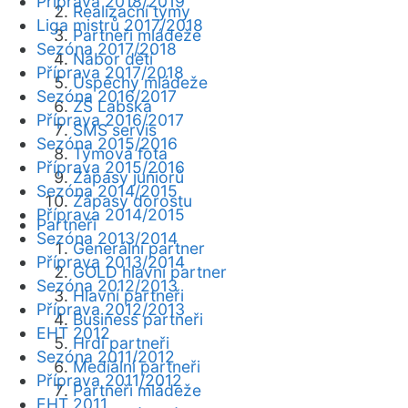
Příprava 2018/2019
Realizační týmy
Liga mistrů 2017/2018
Partneři mládeže
Sezóna 2017/2018
Nábor dětí
Příprava 2017/2018
Úspěchy mládeže
Sezóna 2016/2017
ZŠ Labská
Příprava 2016/2017
SMS servis
Sezóna 2015/2016
Týmová fota
Příprava 2015/2016
Zápasy juniorů
Sezóna 2014/2015
Zápasy dorostu
Příprava 2014/2015
Partneři
Sezóna 2013/2014
Generální partner
Příprava 2013/2014
GOLD hlavní partner
Sezóna 2012/2013
Hlavní partneři
Příprava 2012/2013
Business partneři
EHT 2012
Hrdí partneři
Sezóna 2011/2012
Mediální partneři
Příprava 2011/2012
Partneři mládeže
EHT 2011