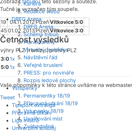
Zobrazit
tabulku
této sezóny a soutěže.
Kariéra
Tučně je vyznačen tým soupeře.
Redakce webu
DRFG Arena
19
04.11.2012
Plzeň
Vítkovice
5:0
DRFG Arena
45
01.02.2013
Plzeň
Vítkovice
3:0
Schéma tribun
Četnost výsledků
Plánek areny
Virtuální prohlídka
výhry PLZ |
remízy |
prohry PLZ
Návštěvní řád
3:0
1x
Veřejné bruslení
5:0
1x
PRESS: pro novináře
Rozpis ledové plochy
Vaše připomínky k této stránce uvítáme na webmaste
Vstupenky
Permanentky 18/19
Tweet
Přípravná utkání 18/19
Tipsport extraliga
Vstupenky 18/19
Přípravná utkání
Uvolňování míst
Liga mistrů
Zvýhodněné
Univerzitní souboj