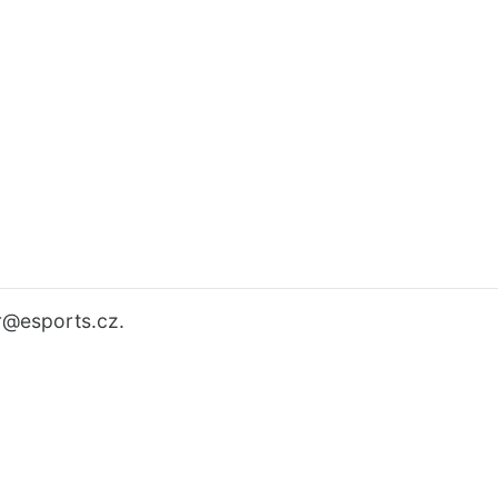
r
@esports.cz.