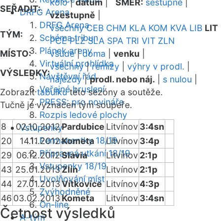
kolo
|
datum
|
SMĚR:
sestupně
|
SEŘADIT:
DRFG Arena
vzestupně
|
DRFG Arena
všechny
CEB
CHM
KLA
KOM
KVA
LIB
LIT
TÝM:
Schéma tribun
PCE
PLZ
SLA
SPA
TRI
VIT
ZLN
Plánek areny
MÍSTO:
všude
|
doma
|
venku
|
Virtuální prohlídka
všechny
|
remízy
|
výhry v prodl.
|
VÝSLEDKY:
Návštěvní řád
nájezdy
|
prodl. nebo náj.
|
s nulou
|
Veřejné bruslení
Zobrazit
tabulku
této sezóny a soutěže.
PRESS: pro novináře
Tučně je vyznačen tým soupeře.
Rozpis ledové plochy
8
02.10.2012
Pardubice
Litvínov
3:4sn
Vstupenky
Permanentky 18/19
20
14.11.2012
Kometa
Litvínov
3:4p
Přípravná utkání 18/19
29
06.12.2012
Slavia
Litvínov
2:1p
Vstupenky 18/19
43
25.01.2013
Zlín
Litvínov
2:1p
Uvolňování míst
44
27.01.2013
Vítkovice
Litvínov
4:3p
Zvýhodněné
46
03.02.2013
Kometa
Litvínov
3:4sn
On-line
Četnost výsledků
A-tým