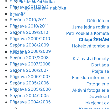
Sezóna 2011/2012
Reklamní nabídka
Příprava 2011/2012
Hrdý partner - nabídka
EHT 2011
Žijeme
Sezóna 2010/2011
Děti dětem
Příprava 2010/2011
Jsme jedna rodina
Sezóna 2009/2010
Petr Koukal a Kometa
Příprava 2009/2010
Chlapi ŽENÁM
Sezóna 2008/2009
Hokejová tombola
Příprava 2008/2009
Fanzóna
Sezóna 2007/2008
Království Komety
Příprava 2007/2008
Dortiáda
Sezóna 2006/2007
Ptejte se
Příprava 2006/2007
Fan klub informuje
Sezóna 2005/2006
Fotogalerie
Příprava 2005/2006
Aktivní fotogalerie
Sezóna 2004/2005
Download
Příprava 2004/2005
Hokejchat.cz