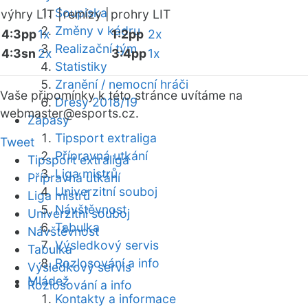
Soupiska
výhry LIT |
remízy |
prohry LIT
Změny v kádru
4:3pp
1x
1:2pp
2x
Realizační tým
4:3sn
2x
3:4pp
1x
Statistiky
Zranění / nemocní hráči
Vaše připomínky k této stránce uvítáme na
Dresy 2018/19
webmaster
@esports.cz.
Zápasy
Tipsport extraliga
Tweet
Přípravná utkání
Tipsport extraliga
Liga mistrů
Přípravná utkání
Univerzitní souboj
Liga mistrů
Návštěvnost
Univerzitní souboj
Tabulka
Návštěvnost
Výsledkový servis
Tabulka
Rozlosování a info
Výsledkový servis
Mládež
Rozlosování a info
Kontakty a informace