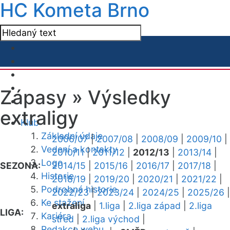
HC Kometa Brno
Zápasy »
Výsledky
extraligy
Klub
Základní údaje
2006/07
|
2007/08
|
2008/09
|
2009/10
|
Vedení a kontakty
2010/11
|
2011/12
|
2012/13
|
2013/14
|
Logo
SEZONA:
2014/15
|
2015/16
|
2016/17
|
2017/18
|
Historie
2018/19
|
2019/20
|
2020/21
|
2021/22
|
Podrobná historie
2022/23
|
2023/24
|
2024/25
|
2025/26
|
Ke stažení
extraliga
|
1.liga
|
2.liga západ
|
2.liga
LIGA:
Kariéra
střed
|
2.liga východ
|
Redakce webu