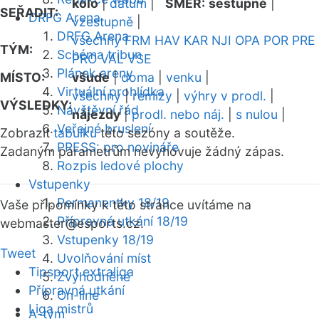
kolo
|
datum
|
SMĚR:
sestupně
|
SEŘADIT:
DRFG Arena
vzestupně
|
DRFG Arena
všechny
FRM
HAV
KAR
NJI
OPA
POR
PRE
TÝM:
Schéma tribun
PRO
VAL
VSE
Plánek areny
MÍSTO:
všude
|
doma
|
venku
|
Virtuální prohlídka
všechny
|
remízy
|
výhry v prodl.
|
VÝSLEDKY:
Návštěvní řád
nájezdy
|
prodl. nebo náj.
|
s nulou
|
Veřejné bruslení
Zobrazit
tabulku
této sezóny a soutěže.
PRESS: pro novináře
Zadaným parametrům nevyhovuje žádný zápas.
Rozpis ledové plochy
Vstupenky
Permanentky 18/19
Vaše připomínky k této stránce uvítáme na
Přípravná utkání 18/19
webmaster
@esports.cz.
Vstupenky 18/19
Tweet
Uvolňování míst
Tipsport extraliga
Zvýhodněné
Přípravná utkání
On-line
Liga mistrů
A-tým