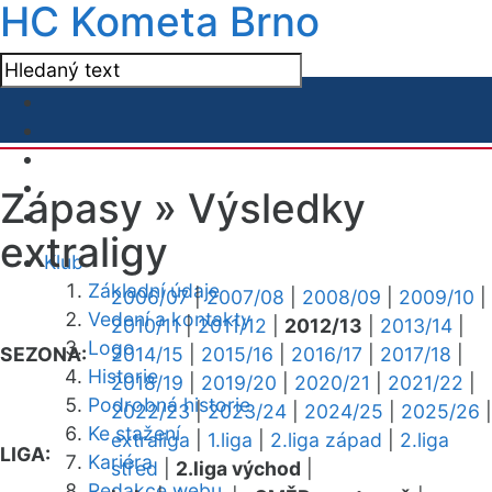
HC Kometa Brno
Zápasy »
Výsledky
extraligy
Klub
Základní údaje
2006/07
|
2007/08
|
2008/09
|
2009/10
|
Vedení a kontakty
2010/11
|
2011/12
|
2012/13
|
2013/14
|
Logo
SEZONA:
2014/15
|
2015/16
|
2016/17
|
2017/18
|
Historie
2018/19
|
2019/20
|
2020/21
|
2021/22
|
Podrobná historie
2022/23
|
2023/24
|
2024/25
|
2025/26
|
Ke stažení
extraliga
|
1.liga
|
2.liga západ
|
2.liga
LIGA:
Kariéra
střed
|
2.liga východ
|
Redakce webu