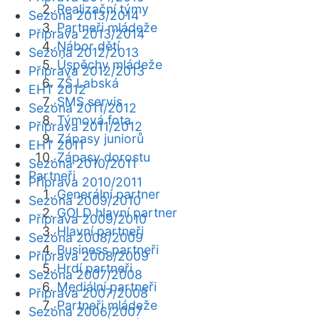
Realizační týmy
Sezóna 2013/2014
Partneři mládeže
Příprava 2013/2014
Nábor dětí
Sezóna 2012/2013
Úspěchy mládeže
Příprava 2012/2013
ZŠ Labská
EHT 2012
SMS servis
Sezóna 2011/2012
Týmová fota
Příprava 2011/2012
Zápasy juniorů
EHT 2011
Zápasy dorostu
Sezóna 2010/2011
Partneři
Příprava 2010/2011
Generální partner
Sezóna 2009/2010
GOLD hlavní partner
Příprava 2009/2010
Hlavní partneři
Sezóna 2008/2009
Business partneři
Příprava 2008/2009
Hrdí partneři
Sezóna 2007/2008
Mediální partneři
Příprava 2007/2008
Partneři mládeže
Sezóna 2006/2007