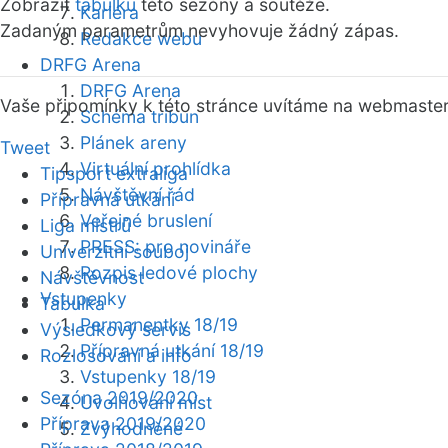
Zobrazit
tabulku
této sezóny a soutěže.
Kariéra
Zadaným parametrům nevyhovuje žádný zápas.
Redakce webu
DRFG Arena
DRFG Arena
Vaše připomínky k této stránce uvítáme na webmaste
Schéma tribun
Plánek areny
Tweet
Virtuální prohlídka
Tipsport extraliga
Návštěvní řád
Přípravná utkání
Veřejné bruslení
Liga mistrů
PRESS: pro novináře
Univerzitní souboj
Rozpis ledové plochy
Návštěvnost
Vstupenky
Tabulka
Permanentky 18/19
Výsledkový servis
Přípravná utkání 18/19
Rozlosování a info
Vstupenky 18/19
Sezóna 2019/2020
Uvolňování míst
Příprava 2019/2020
Zvýhodněné