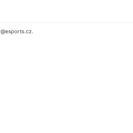
r
@esports.cz.