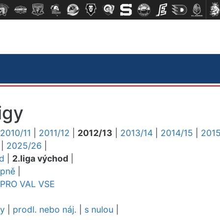
igy
2010/11
|
2011/12
|
2012/13
|
2013/14
|
2014/15
|
2015
|
2025/26
|
ed
|
2.liga východ
|
upně
|
PRO
VAL
VSE
dy
|
prodl. nebo náj.
|
s nulou
|