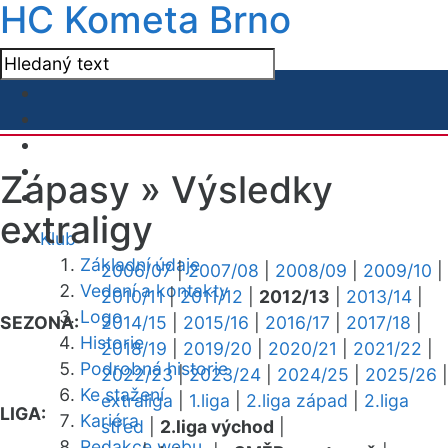
HC Kometa Brno
Zápasy »
Výsledky
extraligy
Klub
Základní údaje
2006/07
|
2007/08
|
2008/09
|
2009/10
|
Vedení a kontakty
2010/11
|
2011/12
|
2012/13
|
2013/14
|
Logo
SEZONA:
2014/15
|
2015/16
|
2016/17
|
2017/18
|
Historie
2018/19
|
2019/20
|
2020/21
|
2021/22
|
Podrobná historie
2022/23
|
2023/24
|
2024/25
|
2025/26
|
Ke stažení
extraliga
|
1.liga
|
2.liga západ
|
2.liga
LIGA:
Kariéra
střed
|
2.liga východ
|
Redakce webu