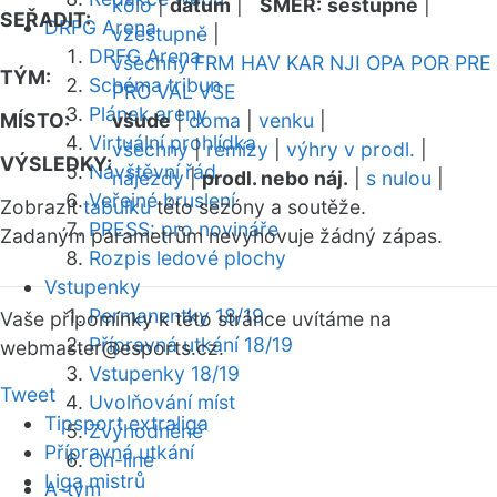
kolo
|
datum
|
SMĚR:
sestupně
|
SEŘADIT:
DRFG Arena
vzestupně
|
DRFG Arena
všechny
FRM
HAV
KAR
NJI
OPA
POR
PRE
TÝM:
Schéma tribun
PRO
VAL
VSE
Plánek areny
MÍSTO:
všude
|
doma
|
venku
|
Virtuální prohlídka
všechny
|
remízy
|
výhry v prodl.
|
VÝSLEDKY:
Návštěvní řád
nájezdy
|
prodl. nebo náj.
|
s nulou
|
Veřejné bruslení
Zobrazit
tabulku
této sezóny a soutěže.
PRESS: pro novináře
Zadaným parametrům nevyhovuje žádný zápas.
Rozpis ledové plochy
Vstupenky
Permanentky 18/19
Vaše připomínky k této stránce uvítáme na
Přípravná utkání 18/19
webmaster
@esports.cz.
Vstupenky 18/19
Tweet
Uvolňování míst
Tipsport extraliga
Zvýhodněné
Přípravná utkání
On-line
Liga mistrů
A-tým