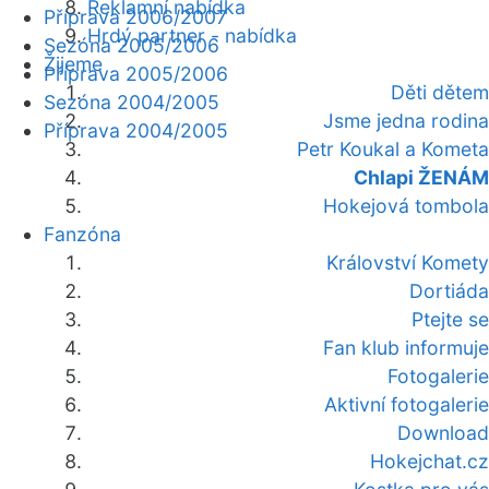
Reklamní nabídka
Příprava 2006/2007
Hrdý partner - nabídka
Sezóna 2005/2006
Žijeme
Příprava 2005/2006
Děti dětem
Sezóna 2004/2005
Jsme jedna rodina
Příprava 2004/2005
Petr Koukal a Kometa
Chlapi ŽENÁM
Hokejová tombola
Fanzóna
Království Komety
Dortiáda
Ptejte se
Fan klub informuje
Fotogalerie
Aktivní fotogalerie
Download
Hokejchat.cz