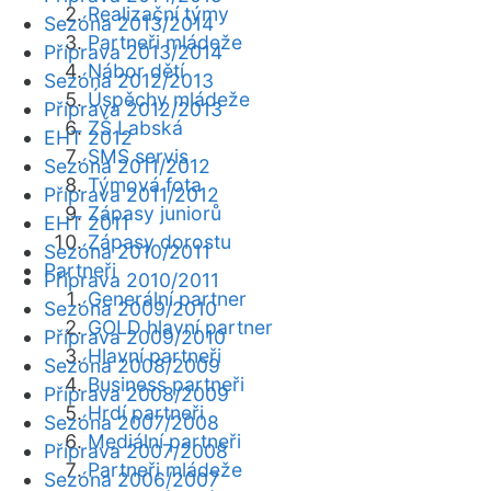
Realizační týmy
Sezóna 2013/2014
Partneři mládeže
Příprava 2013/2014
Nábor dětí
Sezóna 2012/2013
Úspěchy mládeže
Příprava 2012/2013
ZŠ Labská
EHT 2012
SMS servis
Sezóna 2011/2012
Týmová fota
Příprava 2011/2012
Zápasy juniorů
EHT 2011
Zápasy dorostu
Sezóna 2010/2011
Partneři
Příprava 2010/2011
Generální partner
Sezóna 2009/2010
GOLD hlavní partner
Příprava 2009/2010
Hlavní partneři
Sezóna 2008/2009
Business partneři
Příprava 2008/2009
Hrdí partneři
Sezóna 2007/2008
Mediální partneři
Příprava 2007/2008
Partneři mládeže
Sezóna 2006/2007