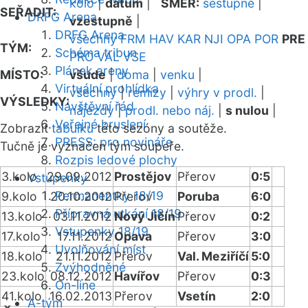
kolo
|
datum
|
SMĚR:
sestupně
|
SEŘADIT:
DRFG Arena
vzestupně
|
DRFG Arena
všechny
FRM
HAV
KAR
NJI
OPA
POR
PRE
TÝM:
Schéma tribun
PRO
VAL
VSE
Plánek areny
MÍSTO:
všude
|
doma
|
venku
|
Virtuální prohlídka
všechny
|
remízy
|
výhry v prodl.
|
VÝSLEDKY:
Návštěvní řád
nájezdy
|
prodl. nebo náj.
|
s nulou
|
Veřejné bruslení
Zobrazit
tabulku
této sezóny a soutěže.
PRESS: pro novináře
Tučně je vyznačen tým soupeře.
Rozpis ledové plochy
3.kolo
29.09.2012
Prostějov
Přerov
0:5
Vstupenky
Permanentky 18/19
9.kolo
20.10.2012
Přerov
Poruba
6:0
Přípravná utkání 18/19
13.kolo
03.11.2012
Nový Jičín
Přerov
0:2
Vstupenky 18/19
17.kolo
17.11.2012
Opava
Přerov
3:0
Uvolňování míst
18.kolo
21.11.2012
Přerov
Val. Meziříčí
5:0
Zvýhodněné
23.kolo
08.12.2012
Havířov
Přerov
0:3
On-line
41.kolo
16.02.2013
Přerov
Vsetín
2:0
A-tým