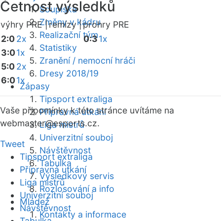
Četnost výsledků
Soupiska
Změny v kádru
výhry PRE |
remízy |
prohry PRE
Realizační tým
2:0
2x
0:3
1x
Statistiky
3:0
1x
Zranění / nemocní hráči
5:0
2x
Dresy 2018/19
6:0
1x
Zápasy
Tipsport extraliga
Vaše připomínky k této stránce uvítáme na
Přípravná utkání
webmaster
@esports.cz.
Liga mistrů
Univerzitní souboj
Tweet
Návštěvnost
Tipsport extraliga
Tabulka
Přípravná utkání
Výsledkový servis
Liga mistrů
Rozlosování a info
Univerzitní souboj
Mládež
Návštěvnost
Kontakty a informace
Tabulka