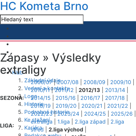
HC Kometa Brno
Zápasy »
Výsledky
extraligy
Klub
Základní údaje
2006/07
|
2007/08
|
2008/09
|
2009/10
|
Vedení a kontakty
2010/11
|
2011/12
|
2012/13
|
2013/14
|
Logo
SEZONA:
2014/15
|
2015/16
|
2016/17
|
2017/18
|
Historie
2018/19
|
2019/20
|
2020/21
|
2021/22
|
Podrobná historie
2022/23
|
2023/24
|
2024/25
|
2025/26
|
Ke stažení
extraliga
|
1.liga
|
2.liga západ
|
2.liga
LIGA:
Kariéra
střed
|
2.liga východ
|
Redakce webu