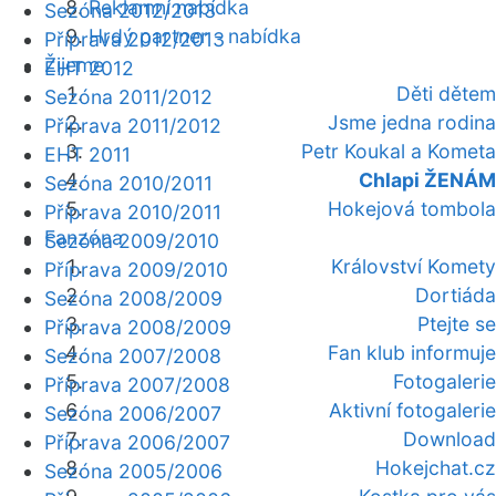
Reklamní nabídka
Sezóna 2012/2013
Hrdý partner - nabídka
Příprava 2012/2013
Žijeme
EHT 2012
Děti dětem
Sezóna 2011/2012
Jsme jedna rodina
Příprava 2011/2012
Petr Koukal a Kometa
EHT 2011
Chlapi ŽENÁM
Sezóna 2010/2011
Hokejová tombola
Příprava 2010/2011
Fanzóna
Sezóna 2009/2010
Království Komety
Příprava 2009/2010
Dortiáda
Sezóna 2008/2009
Ptejte se
Příprava 2008/2009
Fan klub informuje
Sezóna 2007/2008
Fotogalerie
Příprava 2007/2008
Aktivní fotogalerie
Sezóna 2006/2007
Download
Příprava 2006/2007
Hokejchat.cz
Sezóna 2005/2006