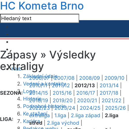
HC Kometa Brno
Zápasy »
Výsledky
extraligy
Klub
Základní údaje
2006/07
|
2007/08
|
2008/09
|
2009/10
|
Vedení a kontakty
2010/11
|
2011/12
|
2012/13
|
2013/14
|
Logo
SEZONA:
2014/15
|
2015/16
|
2016/17
|
2017/18
|
Historie
2018/19
|
2019/20
|
2020/21
|
2021/22
|
Podrobná historie
2022/23
|
2023/24
|
2024/25
|
2025/26
|
Ke stažení
extraliga
|
1.liga
|
2.liga západ
|
2.liga
LIGA:
Kariéra
střed
|
2.liga východ
|
Redakce webu