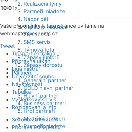
Realizační týmy
10:0
1x
Partneři mládeže
Nábor dětí
Vaše připomínky k této stránce uvítáme na
Úspěchy mládeže
webmaster
@esports.cz.
ZŠ Labská
SMS servis
Tweet
Týmová fota
Tipsport extraliga
Zápasy juniorů
Přípravná utkání
Zápasy dorostu
Liga mistrů
Partneři
Univerzitní souboj
Generální partner
Návštěvnost
GOLD hlavní partner
Tabulka
Hlavní partneři
Výsledkový servis
Business partneři
Rozlosování a info
Hrdí partneři
Mediální partneři
Sezóna 2019/2020
Partneři mládeže
Příprava 2019/2020