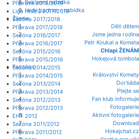
Reklamní nabídka
Příprava 2018/2019
Hrdý partner - nabídka
Liga mistrů 2017/2018
Žijeme
Sezóna 2017/2018
Děti dětem
Příprava 2017/2018
Jsme jedna rodina
Sezóna 2016/2017
Petr Koukal a Kometa
Příprava 2016/2017
Chlapi ŽENÁM
Sezóna 2015/2016
Hokejová tombola
Příprava 2015/2016
Fanzóna
Sezóna 2014/2015
Království Komety
Příprava 2014/2015
Dortiáda
Sezóna 2013/2014
Ptejte se
Příprava 2013/2014
Fan klub informuje
Sezóna 2012/2013
Fotogalerie
Příprava 2012/2013
Aktivní fotogalerie
EHT 2012
Download
Sezóna 2011/2012
Hokejchat.cz
Příprava 2011/2012