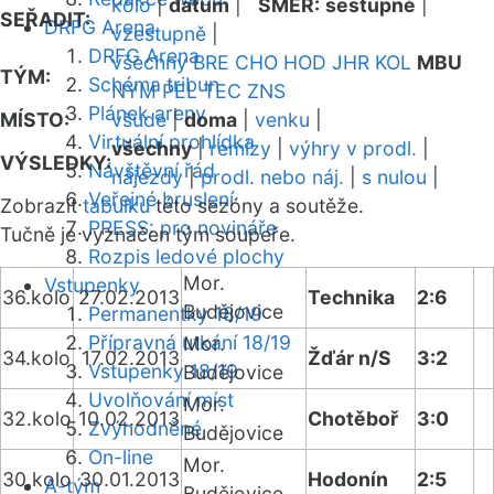
kolo
|
datum
|
SMĚR:
sestupně
|
SEŘADIT:
DRFG Arena
vzestupně
|
DRFG Arena
všechny
BRE
CHO
HOD
JHR
KOL
MBU
TÝM:
Schéma tribun
NYM
PEL
TEC
ZNS
Plánek areny
MÍSTO:
všude
|
doma
|
venku
|
Virtuální prohlídka
všechny
|
remízy
|
výhry v prodl.
|
VÝSLEDKY:
Návštěvní řád
nájezdy
|
prodl. nebo náj.
|
s nulou
|
Veřejné bruslení
Zobrazit
tabulku
této sezóny a soutěže.
PRESS: pro novináře
Tučně je vyznačen tým soupeře.
Rozpis ledové plochy
Mor.
Vstupenky
36.kolo
27.02.2013
Technika
2:6
Budějovice
Permanentky 18/19
Přípravná utkání 18/19
Mor.
34.kolo
17.02.2013
Žďár n/S
3:2
Vstupenky 18/19
Budějovice
Uvolňování míst
Mor.
32.kolo
10.02.2013
Chotěboř
3:0
Zvýhodněné
Budějovice
On-line
Mor.
30.kolo
30.01.2013
Hodonín
2:5
A-tým
Budějovice