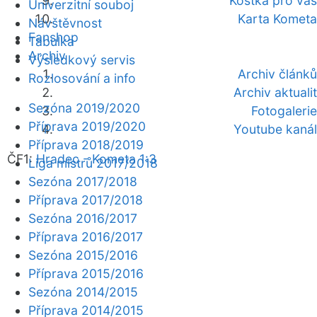
Kostka pro vás
Univerzitní souboj
Karta Kometa
Návštěvnost
Fanshop
Tabulka
Archiv
Výsledkový servis
Archiv článků
Rozlosování a info
Archiv aktualit
Sezóna 2019/2020
Fotogalerie
Příprava 2019/2020
Youtube kanál
Příprava 2018/2019
ČF1:
Hradec - Kometa 1:3
Liga mistrů 2017/2018
Sezóna 2017/2018
Příprava 2017/2018
Sezóna 2016/2017
Příprava 2016/2017
Sezóna 2015/2016
Příprava 2015/2016
Sezóna 2014/2015
Příprava 2014/2015