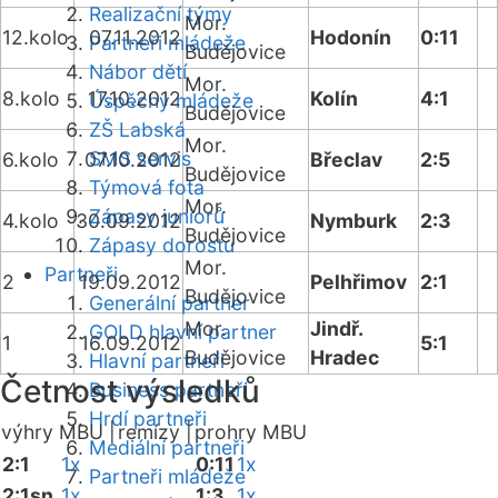
Realizační týmy
Mor.
12.kolo
07.11.2012
Hodonín
0:11
Partneři mládeže
Budějovice
Nábor dětí
Mor.
8.kolo
17.10.2012
Kolín
4:1
Úspěchy mládeže
Budějovice
ZŠ Labská
Mor.
SMS servis
6.kolo
07.10.2012
Břeclav
2:5
Budějovice
Týmová fota
Mor.
Zápasy juniorů
4.kolo
30.09.2012
Nymburk
2:3
Budějovice
Zápasy dorostu
Mor.
Partneři
2
19.09.2012
Pelhřimov
2:1
Budějovice
Generální partner
Mor.
Jindř.
GOLD hlavní partner
1
16.09.2012
5:1
Budějovice
Hradec
Hlavní partneři
Četnost výsledků
Business partneři
Hrdí partneři
výhry MBU |
remízy |
prohry MBU
Mediální partneři
2:1
1x
0:11
1x
Partneři mládeže
2:1sn
1x
1:3
1x