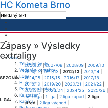
HC Kometa Brno
Zápasy »
Výsledky
extraligy
Klub
Základní údaje
2006/07
|
2007/08
|
2008/09
|
2009/10
|
Vedení a kontakty
2010/11
|
2011/12
|
2012/13
|
2013/14
|
Logo
SEZONA:
2014/15
|
2015/16
|
2016/17
|
2017/18
|
Historie
2018/19
|
2019/20
|
2020/21
|
2021/22
|
Podrobná historie
2022/23
|
2023/24
|
2024/25
|
2025/26
|
Ke stažení
extraliga
|
1.liga
|
2.liga západ
|
2.liga
LIGA:
Kariéra
střed
|
2.liga východ
|
Redakce webu