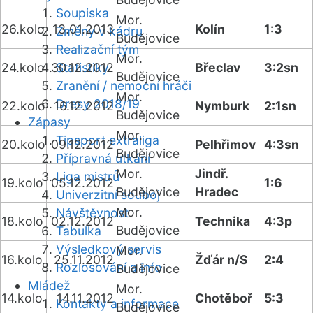
Soupiska
Mor.
26.kolo
13.01.2013
Kolín
1:3
Změny v kádru
Budějovice
Realizační tým
Mor.
24.kolo
30.12.2012
Statistiky
Břeclav
3:2sn
Budějovice
Zranění / nemocní hráči
Mor.
Dresy 2018/19
22.kolo
16.12.2012
Nymburk
2:1sn
Budějovice
Zápasy
Mor.
Tipsport extraliga
20.kolo
09.12.2012
Pelhřimov
4:3sn
Budějovice
Přípravná utkání
Mor.
Jindř.
Liga mistrů
19.kolo
05.12.2012
1:6
Budějovice
Hradec
Univerzitní souboj
Mor.
Návštěvnost
18.kolo
02.12.2012
Technika
4:3p
Budějovice
Tabulka
Výsledkový servis
Mor.
16.kolo
25.11.2012
Žďár n/S
2:4
Rozlosování a info
Budějovice
Mládež
Mor.
14.kolo
14.11.2012
Chotěboř
5:3
Kontakty a informace
Budějovice