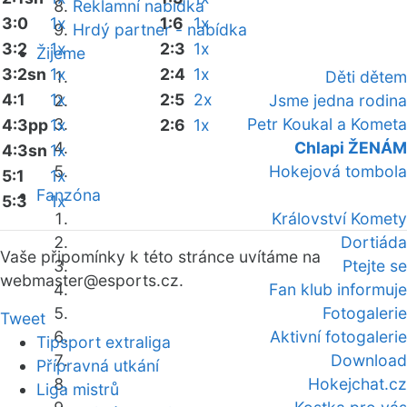
Reklamní nabídka
3:0
1x
1:6
1x
Hrdý partner - nabídka
3:2
1x
2:3
1x
Žijeme
3:2sn
1x
2:4
1x
Děti dětem
4:1
1x
2:5
2x
Jsme jedna rodina
Petr Koukal a Kometa
4:3pp
1x
2:6
1x
Chlapi ŽENÁM
4:3sn
1x
Hokejová tombola
5:1
1x
Fanzóna
5:3
1x
Království Komety
Dortiáda
Vaše připomínky k této stránce uvítáme na
Ptejte se
webmaster
@esports.cz.
Fan klub informuje
Fotogalerie
Tweet
Aktivní fotogalerie
Tipsport extraliga
Download
Přípravná utkání
Hokejchat.cz
Liga mistrů