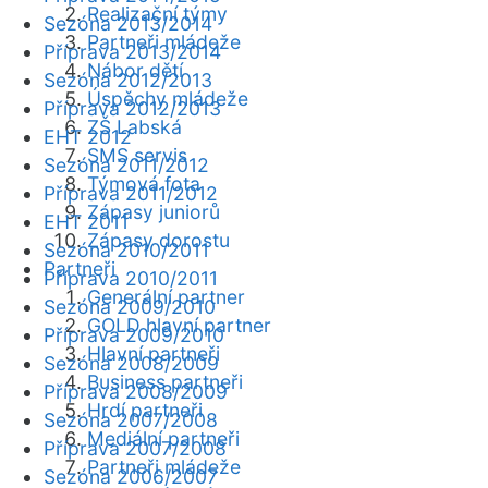
Realizační týmy
Sezóna 2013/2014
Partneři mládeže
Příprava 2013/2014
Nábor dětí
Sezóna 2012/2013
Úspěchy mládeže
Příprava 2012/2013
ZŠ Labská
EHT 2012
SMS servis
Sezóna 2011/2012
Týmová fota
Příprava 2011/2012
Zápasy juniorů
EHT 2011
Zápasy dorostu
Sezóna 2010/2011
Partneři
Příprava 2010/2011
Generální partner
Sezóna 2009/2010
GOLD hlavní partner
Příprava 2009/2010
Hlavní partneři
Sezóna 2008/2009
Business partneři
Příprava 2008/2009
Hrdí partneři
Sezóna 2007/2008
Mediální partneři
Příprava 2007/2008
Partneři mládeže
Sezóna 2006/2007