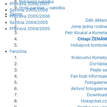
Reklamní nabídka
Příprava 2006/2007
Hrdý partner - nabídka
Sezóna 2005/2006
Žijeme
Příprava 2005/2006
Děti dětem
Sezóna 2004/2005
Jsme jedna rodina
Příprava 2004/2005
Petr Koukal a Kometa
Chlapi ŽENÁM
Hokejová tombola
Fanzóna
Království Komety
Dortiáda
Ptejte se
Fan klub informuje
Fotogalerie
Aktivní fotogalerie
Download
Hokejchat.cz