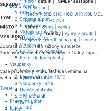
kolo
|
datum
|
SMĚR:
sestupně
|
SEŘADIT:
DRFG Arena
vzestupně
|
DRFG Arena
všechny
BRE
CHO
HOD
JHR
KOL
MBU
TÝM:
Schéma tribun
NYM
PEL
TEC
ZNS
Plánek areny
MÍSTO:
všude
|
doma
|
venku
|
Virtuální prohlídka
všechny
|
remízy
|
výhry v prodl.
|
VÝSLEDKY:
Návštěvní řád
nájezdy
|
prodl. nebo náj.
|
s nulou
|
Veřejné bruslení
Zobrazit
tabulku
této sezóny a soutěže.
PRESS: pro novináře
Zadaným parametrům nevyhovuje žádný zápas.
Rozpis ledové plochy
Vstupenky
Permanentky 18/19
Vaše připomínky k této stránce uvítáme na
Přípravná utkání 18/19
webmaster
@esports.cz.
Vstupenky 18/19
Tweet
Uvolňování míst
Tipsport extraliga
Zvýhodněné
Přípravná utkání
On-line
Liga mistrů
A-tým