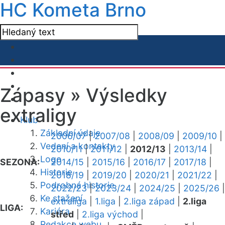
HC Kometa Brno
Zápasy »
Výsledky
extraligy
Klub
Základní údaje
2006/07
|
2007/08
|
2008/09
|
2009/10
|
Vedení a kontakty
2010/11
|
2011/12
|
2012/13
|
2013/14
|
Logo
SEZONA:
2014/15
|
2015/16
|
2016/17
|
2017/18
|
Historie
2018/19
|
2019/20
|
2020/21
|
2021/22
|
Podrobná historie
2022/23
|
2023/24
|
2024/25
|
2025/26
|
Ke stažení
extraliga
|
1.liga
|
2.liga západ
|
2.liga
LIGA:
Kariéra
střed
|
2.liga východ
|
Redakce webu