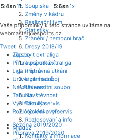
Soupiska
5:4sn
1x
5:6sn
1x
Změny v kádru
Realizační tým
Vaše připomínky k této stránce uvítáme na
Statistiky
webmaster
@esports.cz.
Zranění / nemocní hráči
Tweet
Dresy 2018/19
Zápasy
Tipsport extraliga
Přípravná utkání
Tipsport extraliga
Liga mistrů
Přípravná utkání
Univerzitní souboj
Liga mistrů
Návštěvnost
Univerzitní souboj
Tabulka
Návštěvnost
Výsledkový servis
Tabulka
Rozlosování a info
Výsledkový servis
Rozlosování a info
Sezóna 2019/2020
Mládež
Příprava 2019/2020
Kontakty a informace