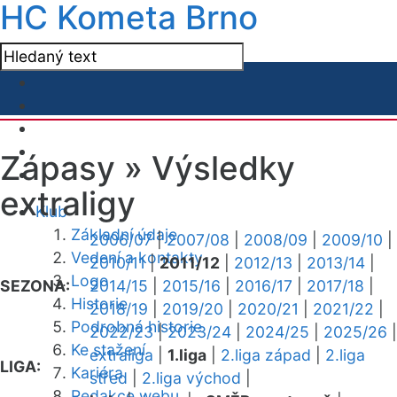
HC Kometa Brno
Zápasy »
Výsledky
extraligy
Klub
Základní údaje
2006/07
|
2007/08
|
2008/09
|
2009/10
|
Vedení a kontakty
2010/11
|
2011/12
|
2012/13
|
2013/14
|
Logo
SEZONA:
2014/15
|
2015/16
|
2016/17
|
2017/18
|
Historie
2018/19
|
2019/20
|
2020/21
|
2021/22
|
Podrobná historie
2022/23
|
2023/24
|
2024/25
|
2025/26
|
Ke stažení
extraliga
|
1.liga
|
2.liga západ
|
2.liga
LIGA:
Kariéra
střed
|
2.liga východ
|
Redakce webu