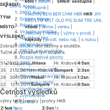
kolo
|
datum
|
SMĚR:
sestupně
|
SEŘADIT:
DRFG Arena
vzestupně
|
DRFG Arena
všechny
BEN
BER
CHM
HBR
HKR
JIH
TÝM:
Schéma tribun
KAD
LTM
MST
OLO
PIS
SUM
TRE
UNL
Plánek areny
MÍSTO:
všude
|
doma
|
venku
|
Virtuální prohlídka
všechny
|
remízy
|
výhry v prodl.
|
VÝSLEDKY:
Návštěvní řád
nájezdy
|
prodl. nebo náj.
|
s nulou
|
Veřejné bruslení
Zobrazit
tabulku
této sezóny a soutěže.
PRESS: pro novináře
Tučně je vyznačen tým soupeře.
Rozpis ledové plochy
51
20.02.2012
Jihlava
Hr. Králové
4:5sn
Vstupenky
Permanentky 18/19
35
21.12.2011
Hr. Králové
Šumperk
2:3sn
Přípravná utkání 18/19
28
30.11.2011
Třebíč
Hr. Králové
1:2sn
Vstupenky 18/19
22
12.11.2011
Šumperk
Hr. Králové
6:5sn
Uvolňování míst
Četnost výsledků
Zvýhodněné
výhry HKR |
remízy |
prohry HKR
On-line
2:1sn
1x
2:3sn
1x
A-tým