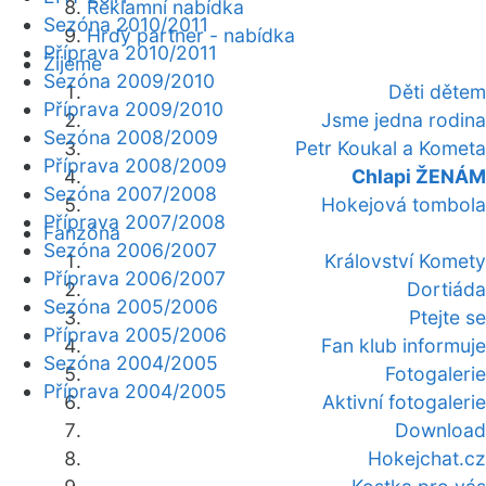
Reklamní nabídka
Sezóna 2010/2011
Hrdý partner - nabídka
Příprava 2010/2011
Žijeme
Sezóna 2009/2010
Děti dětem
Příprava 2009/2010
Jsme jedna rodina
Sezóna 2008/2009
Petr Koukal a Kometa
Příprava 2008/2009
Chlapi ŽENÁM
Sezóna 2007/2008
Hokejová tombola
Příprava 2007/2008
Fanzóna
Sezóna 2006/2007
Království Komety
Příprava 2006/2007
Dortiáda
Sezóna 2005/2006
Ptejte se
Příprava 2005/2006
Fan klub informuje
Sezóna 2004/2005
Fotogalerie
Příprava 2004/2005
Aktivní fotogalerie
Download
Hokejchat.cz