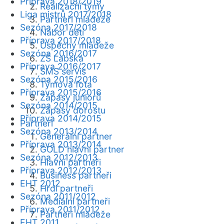
Příprava 2018/2019
Realizační týmy
Liga mistrů 2017/2018
Partneři mládeže
Sezóna 2017/2018
Nábor dětí
Příprava 2017/2018
Úspěchy mládeže
Sezóna 2016/2017
ZŠ Labská
Příprava 2016/2017
SMS servis
Sezóna 2015/2016
Týmová fota
Příprava 2015/2016
Zápasy juniorů
Sezóna 2014/2015
Zápasy dorostu
Příprava 2014/2015
Partneři
Sezóna 2013/2014
Generální partner
Příprava 2013/2014
GOLD hlavní partner
Sezóna 2012/2013
Hlavní partneři
Příprava 2012/2013
Business partneři
EHT 2012
Hrdí partneři
Sezóna 2011/2012
Mediální partneři
Příprava 2011/2012
Partneři mládeže
EHT 2011